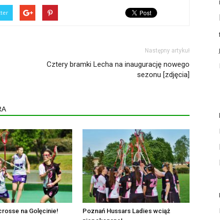
tter
Następny artykuł
Cztery bramki Lecha na inaugurację nowego
sezonu [zdjęcia]
RA
crosse na Golęcinie!
Poznań Hussars Ladies wciąż