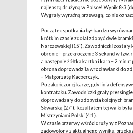
najlepszą drużyną w Polsce! Wynik 8-3 (d
Wygrały wyraźną przewagą, co nie oznacza
Początek spotkania był bardzo wyrównany
krótkim czasie zdołał zdobyć dwie bramki 
Narczewskiej (15`). Zawodniczki zostały 
obronie – przekroczenie 3 sekund w tzw. r
a następnie żółtka kartka i kara – 2 minut
obrona doprowadziła wrocławianki do zdo
– Małgorzatę Kacperczyk.
Po zakończonej karze, gdy linia defensywy
kontrataku. Zawodniczki grały pressingie
doprowadzały do zdobycia kolejnych bram
Skwarską (27`). Rezultatem tej walki by
Mistrzyniami Polski (4:1).
W czasie przerwy wśród drużyny z Poznani
zadowolony z aktualnego wyniku, przeka