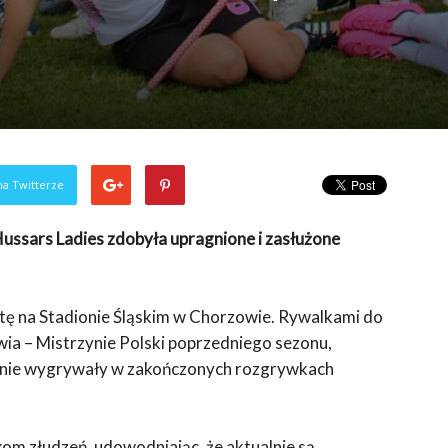
na Twitterze
Hussars Ladies zdobyła upragnione i zasłużone
otę na Stadionie Śląskim w Chorzowie. Rywalkami do
wia – Mistrzynie Polski poprzedniego sezonu,
otnie wygrywały w zakończonych rozgrywkach
kom złudzeń, udowodniając, że aktualnie są