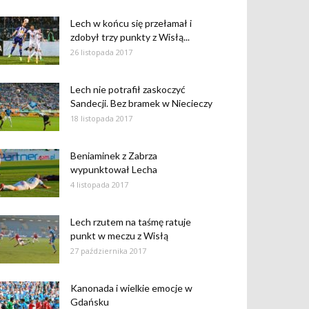
Lech w końcu się przełamał i
zdobył trzy punkty z Wisłą...
26 listopada 2017
Lech nie potrafił zaskoczyć
Sandecji. Bez bramek w Niecieczy
18 listopada 2017
Beniaminek z Zabrza
wypunktował Lecha
4 listopada 2017
Lech rzutem na taśmę ratuje
punkt w meczu z Wisłą
27 października 2017
Kanonada i wielkie emocje w
Gdańsku