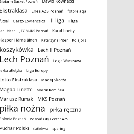
Dawid Kownacki
Biofarm Basket Poznań
Ekstraklasa
Enea AZS Poznań
fotorelacja
III liga
II liga
futsal
Gergo Lovrencsics
Karol Linetty
Jan Urban
JTC MUKS Poznań
Kasper Hämäläinen
Katarzyna Piter
Kolejorz
koszykówka
Lech II Poznań
Lech Poznań
Legia Warszawa
Liga Europy
lekka atletyka
Lotto Ekstraklasa
Maciej Skorża
Magda Linette
Marcin Kamiński
MKS Poznań
Mariusz Rumak
piłka nożna
piłka ręczna
Polonia Poznań
Poznań City Center AZS
Puchar Polski
sparing
siatkówka