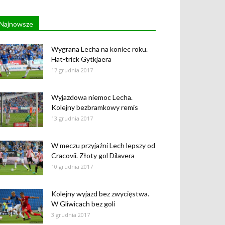
Najnowsze
Wygrana Lecha na koniec roku.
Hat-trick Gytkjaera
17 grudnia 2017
Wyjazdowa niemoc Lecha.
Kolejny bezbramkowy remis
13 grudnia 2017
W meczu przyjaźni Lech lepszy od
Cracovii. Złoty gol Dilavera
10 grudnia 2017
Kolejny wyjazd bez zwycięstwa.
W Gliwicach bez goli
3 grudnia 2017