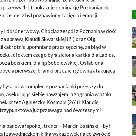
o przerwy 4-1), pokazuje dominację Poznanianek.
, że mecz był pozbawiony zacięcia i emocji.
 i dość nerwowy. Chociaż zespół z Poznania w dość
za sprawą Klaudii Skwarskiej (2`) oraz Olgi
kilkakrotnie upomniane przez sędzinę, za błąd w
ożku, efektem czego była zielona kartka dla Ladies,
 poza boiskiem, dla Igi Sobolewskiej. Osłabiona
bycia pierwszej bramki przez ich główną atakującą
 była już w komplecie poznanianki przeszły do
m, asekurując siebie nawzajem, a zagrania w ataku
ek przez Agnieszkę Kosmalę (26`) i Klaudię
ła trzypunktowa już przewaga nad ówczesnymi
a panował spokój, trener – Marcin Basiński – był
zał zawodniczkom kilka wskazówek na co zwrócić