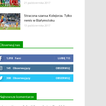
21 października 2017
Stracona szansa Kolejorza. Tylko
remis w Białymstoku
13 października 2017
Obserwuj nas
1,018
Fani
LUBIĘ TO
141
Obserwujący
OBSERWUJ
300
Obserwujący
OBSERWUJ
Najnowsze komentarze