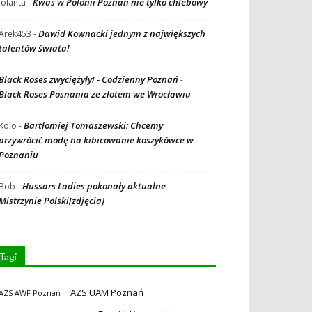
Kwas w Polonii Poznań nie tylko chlebowy
Jolanta
-
Dawid Kownacki jednym z największych
Arek453
-
talentów świata!
Black Roses zwyciężyły! - Codzienny Poznań
-
Black Roses Posnania ze złotem we Wrocławiu
Bartłomiej Tomaszewski: Chcemy
Kolo
-
przywrócić modę na kibicowanie koszykówce w
Poznaniu
Hussars Ladies pokonały aktualne
Bob
-
Mistrzynie Polski[zdjęcia]
Tagi
AZS UAM Poznań
AZS AWF Poznań