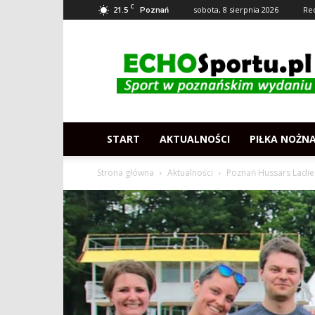
C
21.5
sobota, 8 sierpnia 2026
Re
Poznań
Echosportu.pl
–
Sport
w
Poznaniu
START
AKTUALNOŚCI
PIŁKA NOŻN
Strona główna
Aktualności
Poznań Hussars Ladies