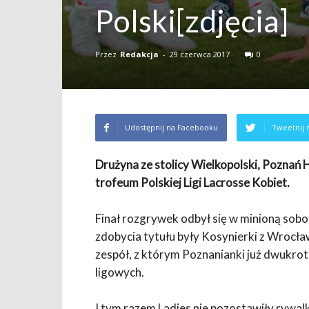
Polski[zdjęcia]
Przez
Redakcja
-
29 czerwca 2017
0
Udostępnij na Facebooku
Tweetnij 
Drużyna ze stolicy Wielkopolski, Poznań 
trofeum Polskiej Ligi Lacrosse Kobiet.
Finał rozgrywek odbył się w minioną sob
zdobycia tytułu były Kosynierki z Wrocła
zespół, z którym Poznanianki już dwukr
ligowych.
I tym razem Ladies nie pozostawiły rywal