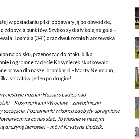
użej w posiadaniu piłki, podawały ją po obwodzie,
do zdobycia punktów. Szybko zyskały kolejne gole –
towała Kosmala (34`) oraz dwukrotnie Narczewska
an na boisku, przenosząc do ataku kilka
anie i ogromne zacięcie Kosynierek skutkowało
mne brawa dla naszej bramkarki – Marty Neumann,
ilka strzałów, jeden po drugim!
wycięstwie Poznań Hussars Ladies nad
olski – Kosynierkami Wrocław – zawodniczki
zy szczęścia. Poznanianki w końcu zdobyły upragnione
owiarkom na co nas stać. To właśnie w naszym
ką drużynę lacrosse! – mówi Krystyna Dudzik,