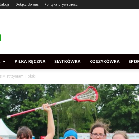
dakcja
Dołącz do nas
Polityka prywatności
A
PIŁKA RĘCZNA
SIATKÓWKA
KOSZYKÓWKA
SPO
 Mistrzyniami Polski