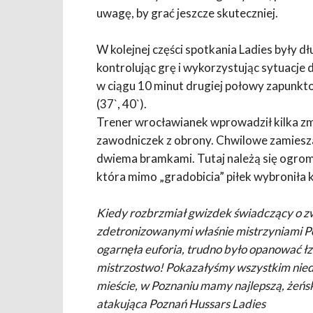
uwagę, by grać jeszcze skuteczniej.
W kolejnej części spotkania Ladies były dł
kontrolując grę i wykorzystując sytuacje 
w ciągu 10 minut drugiej połowy zapunk
(37`, 40`).
Trener wrocławianek wprowadził kilka zmi
zawodniczek z obrony. Chwilowe zamiesz
dwiema bramkami. Tutaj należą się ogro
która mimo „gradobicia” piłek wybroniła k
Kiedy rozbrzmiał gwizdek świadczący o z
zdetronizowanymi właśnie mistrzyniami P
ogarnęła euforia, trudno było opanować ł
mistrzostwo! Pokazałyśmy wszystkim nied
mieście, w Poznaniu mamy najlepszą, żeńs
atakująca Poznań Hussars Ladies