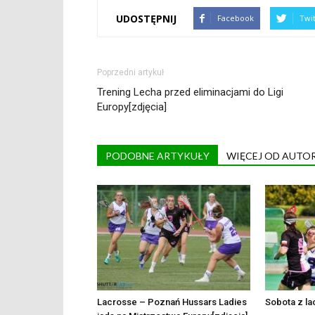
UDOSTĘPNIJ
Facebook
Twi
Poprzedni artykuł
Trening Lecha przed eliminacjami do Ligi
Europy[zdjęcia]
PODOBNE ARTYKUŁY
WIĘCEJ OD AUTO
Lacrosse – Poznań Hussars Ladies
Sobota z la