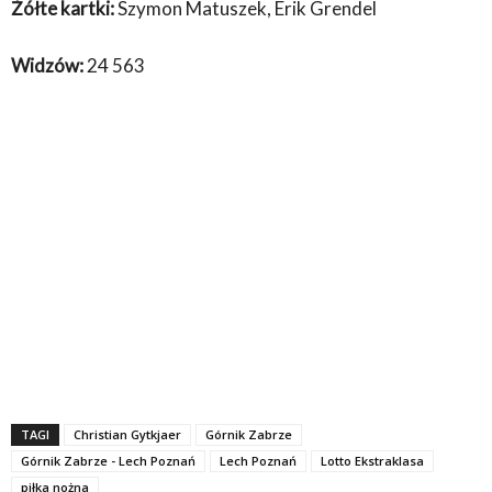
Żółte kartki:
Szymon Matuszek, Erik Grendel
Widzów:
24 563
TAGI
Christian Gytkjaer
Górnik Zabrze
Górnik Zabrze - Lech Poznań
Lech Poznań
Lotto Ekstraklasa
piłka nożna