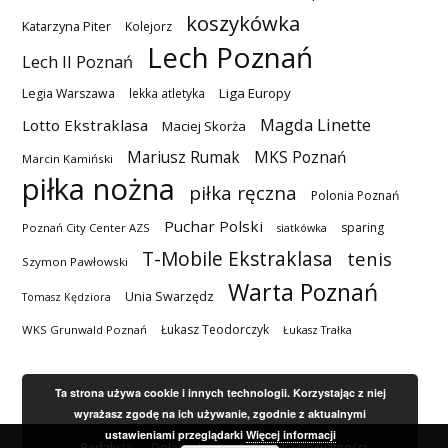
koszykówka
Katarzyna Piter
Kolejorz
Lech Poznań
Lech II Poznań
Liga Europy
Legia Warszawa
lekka atletyka
Magda Linette
Lotto Ekstraklasa
Maciej Skorża
MKS Poznań
Mariusz Rumak
Marcin Kamiński
piłka nożna
piłka ręczna
Polonia Poznań
Puchar Polski
sparing
Poznań City Center AZS
siatkówka
T-Mobile Ekstraklasa
tenis
Szymon Pawłowski
Warta Poznań
Unia Swarzędz
Tomasz Kędziora
Łukasz Teodorczyk
WKS Grunwald Poznań
Łukasz Trałka
Ta strona używa cookie i innych technologii. Korzystając z niej
wyrażasz zgodę na ich używanie, zgodnie z aktualnymi
ustawieniami przeglądarki
Więcej informacji
Redakcja
Dołącz do nas
Polityka prywatności