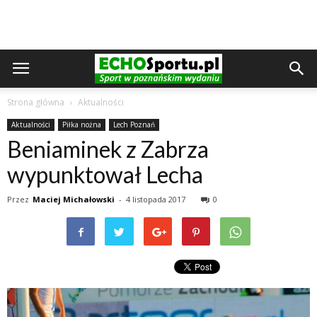
Strona główna
Aktualności
Aktualności
Piłka nożna
Lech Poznań
Beniaminek z Zabrza
wypunktował Lecha
Przez
Maciej Michałowski
-
4 listopada 2017
0