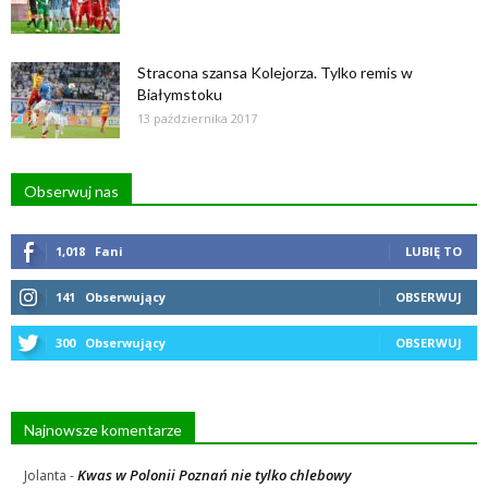
Stracona szansa Kolejorza. Tylko remis w
Białymstoku
13 października 2017
Obserwuj nas
1,018
Fani
LUBIĘ TO
141
Obserwujący
OBSERWUJ
300
Obserwujący
OBSERWUJ
Najnowsze komentarze
Kwas w Polonii Poznań nie tylko chlebowy
Jolanta
-