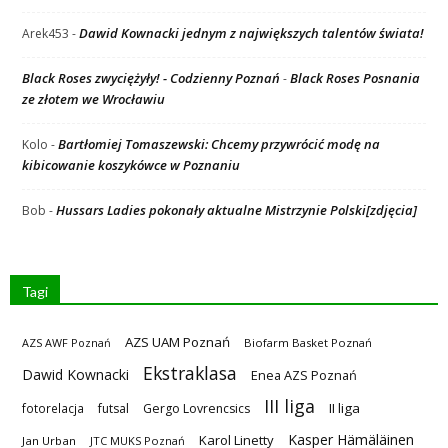
Dawid Kownacki jednym z największych talentów świata!
Arek453
-
Black Roses zwyciężyły! - Codzienny Poznań
Black Roses Posnania
-
ze złotem we Wrocławiu
Bartłomiej Tomaszewski: Chcemy przywrócić modę na
Kolo
-
kibicowanie koszykówce w Poznaniu
Hussars Ladies pokonały aktualne Mistrzynie Polski[zdjęcia]
Bob
-
Tagi
AZS UAM Poznań
AZS AWF Poznań
Biofarm Basket Poznań
Ekstraklasa
Dawid Kownacki
Enea AZS Poznań
III liga
II liga
fotorelacja
futsal
Gergo Lovrencsics
Kasper Hämäläinen
Karol Linetty
Jan Urban
JTC MUKS Poznań