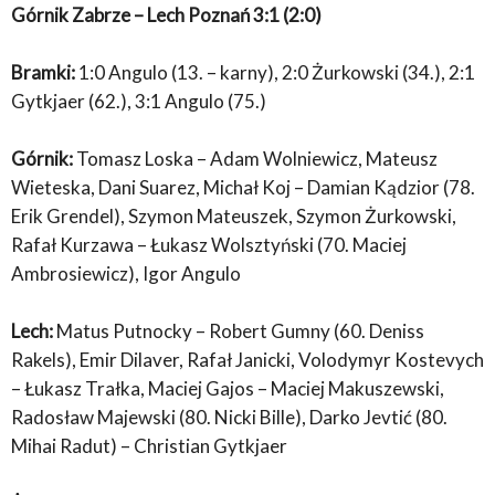
Górnik Zabrze – Lech Poznań 3:1 (2:0)
Bramki:
1:0 Angulo (13. – karny), 2:0 Żurkowski (34.), 2:1
Gytkjaer (62.), 3:1 Angulo (75.)
Górnik:
Tomasz Loska – Adam Wolniewicz, Mateusz
Wieteska, Dani Suarez, Michał Koj – Damian Kądzior (78.
Erik Grendel), Szymon Mateuszek, Szymon Żurkowski,
Rafał Kurzawa – Łukasz Wolsztyński (70. Maciej
Ambrosiewicz), Igor Angulo
Lech:
Matus Putnocky – Robert Gumny (60. Deniss
Rakels), Emir Dilaver, Rafał Janicki, Volodymyr Kostevych
– Łukasz Trałka, Maciej Gajos – Maciej Makuszewski,
Radosław Majewski (80. Nicki Bille), Darko Jevtić (80.
Mihai Radut) – Christian Gytkjaer