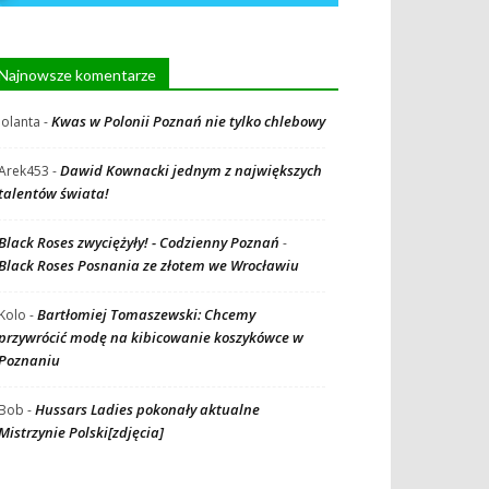
Najnowsze komentarze
Kwas w Polonii Poznań nie tylko chlebowy
Jolanta
-
Dawid Kownacki jednym z największych
Arek453
-
talentów świata!
Black Roses zwyciężyły! - Codzienny Poznań
-
Black Roses Posnania ze złotem we Wrocławiu
Bartłomiej Tomaszewski: Chcemy
Kolo
-
przywrócić modę na kibicowanie koszykówce w
Poznaniu
Hussars Ladies pokonały aktualne
Bob
-
Mistrzynie Polski[zdjęcia]