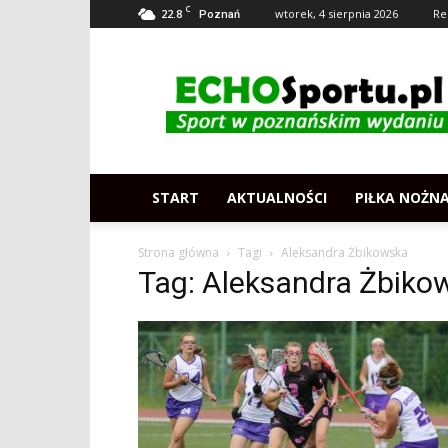
C
22.8
wtorek, 4 sierpnia 2026
Re
Poznań
Echosportu.pl
–
Sport
w
Poznaniu
START
AKTUALNOŚCI
PIŁKA NOŻN
Strona główna
Tagi
Aleksandra Żbikowska
Tag: Aleksandra Żbiko