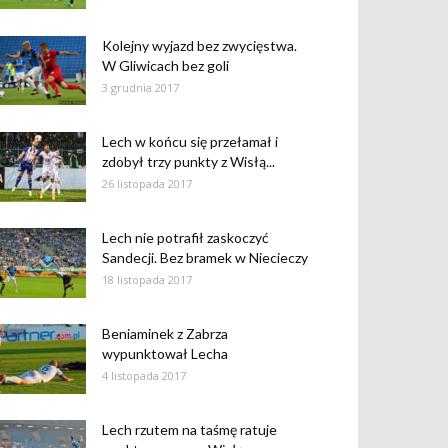
Kolejny wyjazd bez zwycięstwa.
W Gliwicach bez goli
3 grudnia 2017
Lech w końcu się przełamał i
zdobył trzy punkty z Wisłą...
26 listopada 2017
Lech nie potrafił zaskoczyć
Sandecji. Bez bramek w Niecieczy
18 listopada 2017
Beniaminek z Zabrza
wypunktował Lecha
4 listopada 2017
Lech rzutem na taśmę ratuje