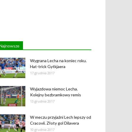
Najnowsze
Wygrana Lecha na koniec roku.
Hat-trick Gytkjaera
17 grudnia 2017
Wyjazdowa niemoc Lecha.
Kolejny bezbramkowy remis
13 grudnia 2017
W meczu przyjaźni Lech lepszy od
Cracovii. Złoty gol Dilavera
10 grudnia 2017