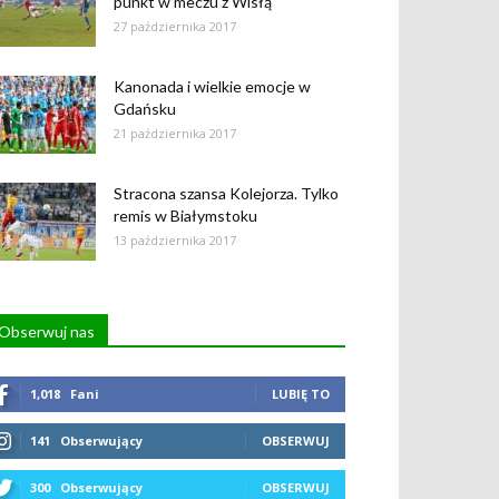
punkt w meczu z Wisłą
27 października 2017
Kanonada i wielkie emocje w
Gdańsku
21 października 2017
Stracona szansa Kolejorza. Tylko
remis w Białymstoku
13 października 2017
Obserwuj nas
1,018
Fani
LUBIĘ TO
141
Obserwujący
OBSERWUJ
300
Obserwujący
OBSERWUJ