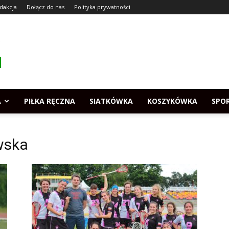
dakcja
Dołącz do nas
Polityka prywatności
A
PIŁKA RĘCZNA
SIATKÓWKA
KOSZYKÓWKA
SPO
wska