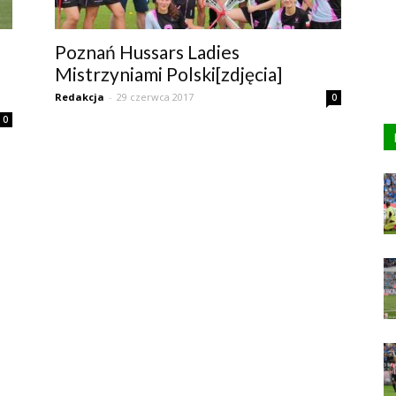
s
Poznań Hussars Ladies
Mistrzyniami Polski[zdjęcia]
Redakcja
-
29 czerwca 2017
0
0