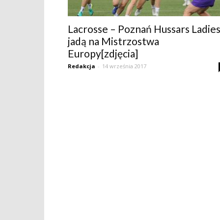
Lacrosse – Poznań Hussars Ladie
jadą na Mistrzostwa
Europy[zdjęcia]
Redakcja
-
14 września 2017