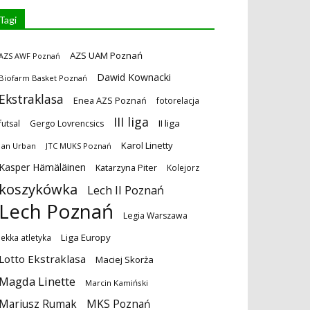
Tagi
AZS UAM Poznań
AZS AWF Poznań
Dawid Kownacki
Biofarm Basket Poznań
Ekstraklasa
Enea AZS Poznań
fotorelacja
III liga
II liga
futsal
Gergo Lovrencsics
Karol Linetty
Jan Urban
JTC MUKS Poznań
Kasper Hämäläinen
Katarzyna Piter
Kolejorz
koszykówka
Lech II Poznań
Lech Poznań
Legia Warszawa
Liga Europy
lekka atletyka
Lotto Ekstraklasa
Maciej Skorża
Magda Linette
Marcin Kamiński
MKS Poznań
Mariusz Rumak