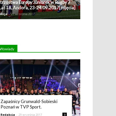
trzostwa Europy Juniorek w Rugby 7
Lat 18, Andora, 23-24.09.2017[zdjęcia]
akcja
-
27 września 2017
Wywiady
Zapaśnicy Grunwald-Sobieski
Poznań w TVP Sport.
Redakcja
-
29 września 2017
0