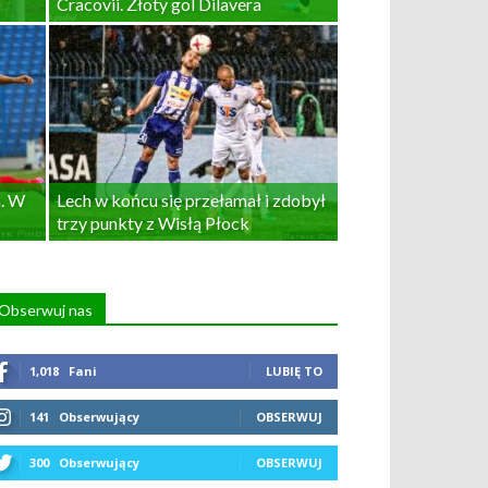
Cracovii. Złoty gol Dilavera
a. W
Lech w końcu się przełamał i zdobył
trzy punkty z Wisłą Płock
Obserwuj nas
1,018
Fani
LUBIĘ TO
141
Obserwujący
OBSERWUJ
300
Obserwujący
OBSERWUJ