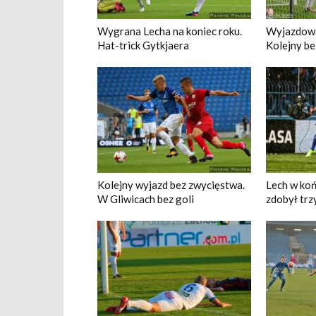
Wygrana Lecha na koniec roku.
Wyjazdowa
Hat-trick Gytkjaera
Kolejny b
Kolejny wyjazd bez zwycięstwa.
Lech w koń
W Gliwicach bez goli
zdobył trzy