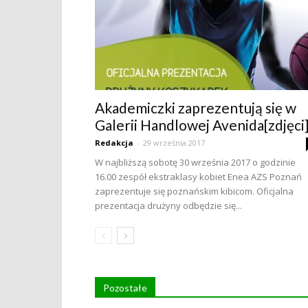
Akademiczki zaprezentują się w
Galerii Handlowej Avenida[zdjęci
Redakcja
-
29 września 2017
W najbliższą sobotę 30 września 2017 o godzinie
16.00 zespół ekstraklasy kobiet Enea AZS Poznań
zaprezentuje się poznańskim kibicom. Oficjalna
prezentacja drużyny odbędzie się...
Pozostałe