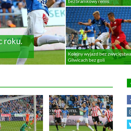
bezbramkowy remis
 roku.
Kolejny wyjazd bez zwycięstw
Gliwicach bez goli