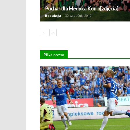
Puchar dla Medyka Konin[zdjęcia]
Redakcja
-
30 września 2017
Piłka nożna