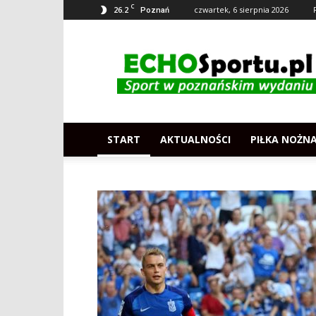
C
26.2
czwartek, 6 sierpnia 2026
Poznań
Echosportu.pl
–
Sport
w
Poznaniu
START
AKTUALNOŚCI
PIŁKA NOŻN