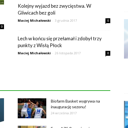
Kolejny wyjazd bez zwycięstwa. W
Gliwicach bez goli
Maciej Michałowski
-
3 grudnia 2017
0
0
Lech w końcu się przełamał i zdobył trzy
punkty z Wisłą Płock
Maciej Michałowski
-
26 listopada 2017
0
Biofarm Basket wygrywa na
inaugurację sezonu!
24 września 2017