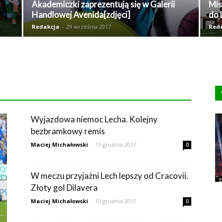
Akademiczki zaprezentują się w Galerii
Mis
Handlowej Avenida[zdjęci]
do 
Redakcja
-
29 września 2017
Red
Wyjazdowa niemoc Lecha. Kolejny
bezbramkowy remis
Maciej Michałowski
-
13 grudnia 2017
0
W meczu przyjaźni Lech lepszy od Cracovii.
Złoty gol Dilavera
Maciej Michałowski
-
10 grudnia 2017
0