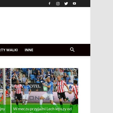
RTY WALKI
INNE
jny
W meczu przyjaźni Lech lepszy od