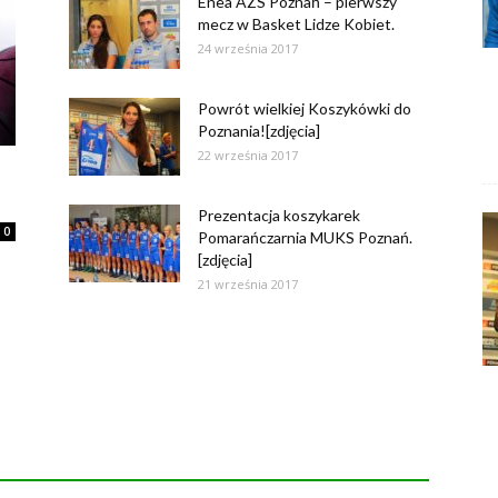
Enea AZS Poznań – pierwszy
mecz w Basket Lidze Kobiet.
24 września 2017
Powrót wielkiej Koszykówki do
Poznania![zdjęcia]
22 września 2017
]
Prezentacja koszykarek
0
Pomarańczarnia MUKS Poznań.
[zdjęcia]
21 września 2017