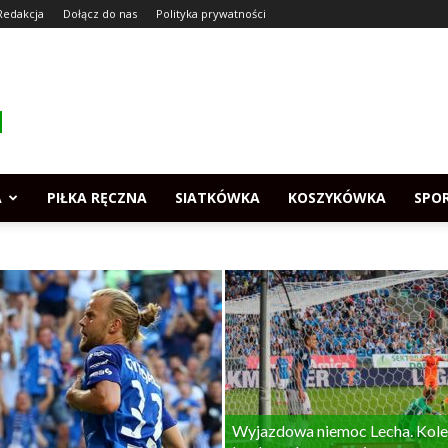
Redakcja
Dołącz do nas
Polityka prywatności
A
PIŁKA RĘCZNA
SIATKÓWKA
KOSZYKÓWKA
SPO
Wyjazdowa niemoc Lecha. Kole