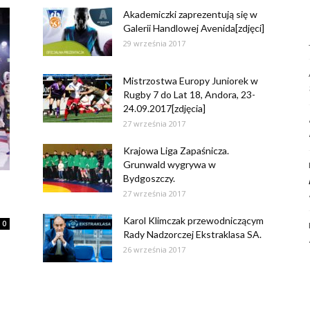
Akademiczki zaprezentują się w
Galerii Handlowej Avenida[zdjęci]
29 września 2017
Mistrzostwa Europy Juniorek w
Rugby 7 do Lat 18, Andora, 23-
24.09.2017[zdjęcia]
27 września 2017
Krajowa Liga Zapaśnicza.
Grunwald wygrywa w
Bydgoszczy.
27 września 2017
Karol Klimczak przewodniczącym
0
Rady Nadzorczej Ekstraklasa SA.
26 września 2017