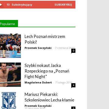
13
Subskrybujący
SUBSKRYBUJ
Popularne
Lech Poznań mistrzem
Polski!
Przemek Soczyński
-
7 czerwca 2015
0
Szybki nokaut Jacka
Rzepeckiego na „Poznań
Fight Night”
Magdalena Dubert
-
7 lutego 2016
4
Mariusz Piekarski:
Szkoleniowiec Lecha kłamie
Przemek Soczyński
-
22 stycznia 2013
0