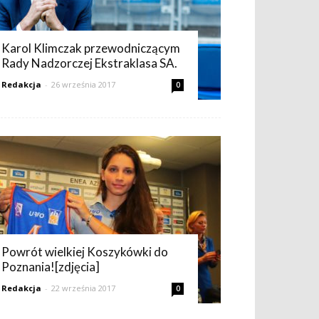
Karol Klimczak przewodniczącym
Rady Nadzorczej Ekstraklasa SA.
Redakcja
-
26 września 2017
0
Powrót wielkiej Koszykówki do
Poznania![zdjęcia]
Redakcja
-
22 września 2017
0