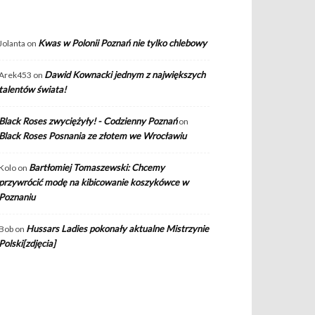
Kwas w Polonii Poznań nie tylko chlebowy
Jolanta
on
Dawid Kownacki jednym z największych
Arek453
on
talentów świata!
Black Roses zwyciężyły! - Codzienny Poznań
on
Black Roses Posnania ze złotem we Wrocławiu
Bartłomiej Tomaszewski: Chcemy
Kolo
on
przywrócić modę na kibicowanie koszykówce w
Poznaniu
Hussars Ladies pokonały aktualne Mistrzynie
Bob
on
Polski[zdjęcia]