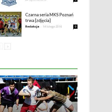
Czarna seria MKS Poznań
trwa [zdjęcia]
Redakcja
-
14 lutego 2016
0