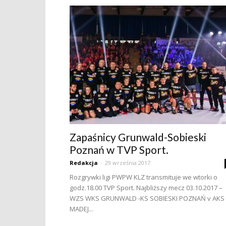
Zapaśnicy Grunwald-Sobieski
Poznań w TVP Sport.
Redakcja
-
29 września 2017
Rozgrywki ligi PWPW KLZ transmituje we wtorki o
godz.18.00 TVP Sport. Najbliższy mecz 03.10.2017 –
WZS WKS GRUNWALD -KS SOBIESKI POZNAŃ v AKS
MADEJ...