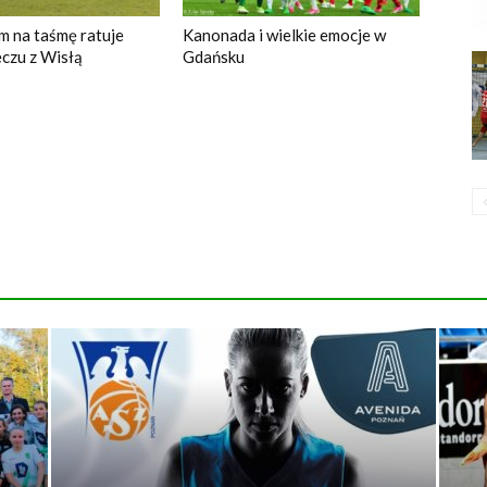
m na taśmę ratuje
Kanonada i wielkie emocje w
czu z Wisłą
Gdańsku