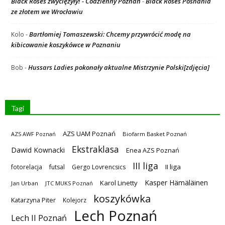
Black Roses zwyciężyły! - Codzienny Poznań
Black Roses Posnania
-
ze złotem we Wrocławiu
Bartłomiej Tomaszewski: Chcemy przywrócić modę na
Kolo
-
kibicowanie koszykówce w Poznaniu
Hussars Ladies pokonały aktualne Mistrzynie Polski[zdjęcia]
Bob
-
Tagi
AZS UAM Poznań
AZS AWF Poznań
Biofarm Basket Poznań
Ekstraklasa
Dawid Kownacki
Enea AZS Poznań
III liga
II liga
fotorelacja
futsal
Gergo Lovrencsics
Kasper Hämäläinen
Karol Linetty
Jan Urban
JTC MUKS Poznań
koszykówka
Katarzyna Piter
Kolejorz
Lech Poznań
Lech II Poznań