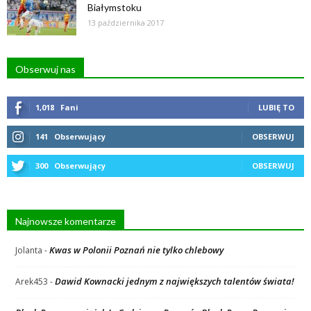
Białymstoku
13 października 2017
Obserwuj nas
1,018
Fani
LUBIĘ TO
141
Obserwujący
OBSERWUJ
300
Obserwujący
OBSERWUJ
Najnowsze komentarze
Kwas w Polonii Poznań nie tylko chlebowy
Jolanta
-
Dawid Kownacki jednym z największych talentów świata!
Arek453
-