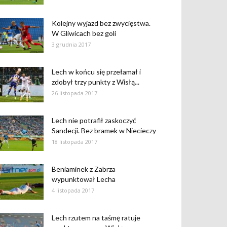
Kolejny wyjazd bez zwycięstwa.
W Gliwicach bez goli
3 grudnia 2017
Lech w końcu się przełamał i
zdobył trzy punkty z Wisłą...
26 listopada 2017
Lech nie potrafił zaskoczyć
Sandecji. Bez bramek w Niecieczy
18 listopada 2017
Beniaminek z Zabrza
wypunktował Lecha
4 listopada 2017
Lech rzutem na taśmę ratuje