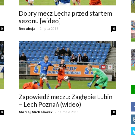
Dobry mecz Lecha przed startem
sezonu [wideo]
Redakcja
-
2 lipca 2016
0
0
Zapowiedź meczu: Zagłębie Lubin
– Lech Poznań (wideo)
Maciej Michałowski
-
11 maja 2016
0
0