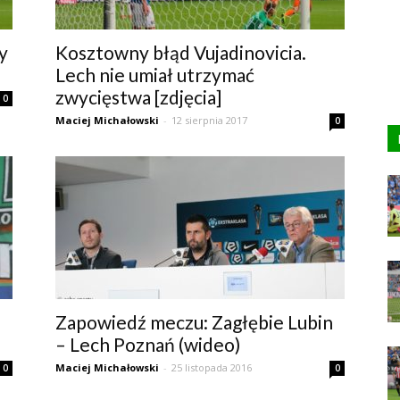
y
Kosztowny błąd Vujadinovicia.
Lech nie umiał utrzymać
zwycięstwa [zdjęcia]
0
Maciej Michałowski
-
12 sierpnia 2017
0
Zapowiedź meczu: Zagłębie Lubin
– Lech Poznań (wideo)
Maciej Michałowski
-
25 listopada 2016
0
0