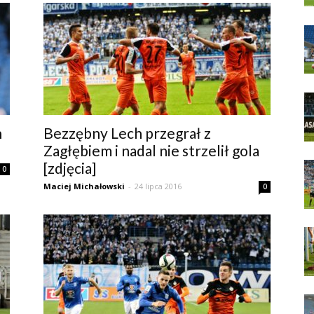
h
Bezzębny Lech przegrał z
Zagłębiem i nadal nie strzelił gola
[zdjęcia]
0
Maciej Michałowski
-
24 lipca 2016
0