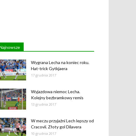
Najnowsze
Wygrana Lecha na koniec roku.
Hat-trick Gytkjaera
17 grudnia 2017
Wyjazdowa niemoc Lecha.
Kolejny bezbramkowy remis
13 grudnia 2017
W meczu przyjaźni Lech lepszy od
Cracovii. Złoty gol Dilavera
10 grudnia 2017