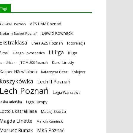
Tagi
AZS UAM Poznań
AZS AWF Poznań
Dawid Kownacki
Biofarm Basket Poznań
Ekstraklasa
Enea AZS Poznań
fotorelacja
III liga
II liga
futsal
Gergo Lovrencsics
Karol Linetty
Jan Urban
JTC MUKS Poznań
Kasper Hämäläinen
Katarzyna Piter
Kolejorz
koszykówka
Lech II Poznań
Lech Poznań
Legia Warszawa
Liga Europy
lekka atletyka
Lotto Ekstraklasa
Maciej Skorża
Magda Linette
Marcin Kamiński
MKS Poznań
Mariusz Rumak