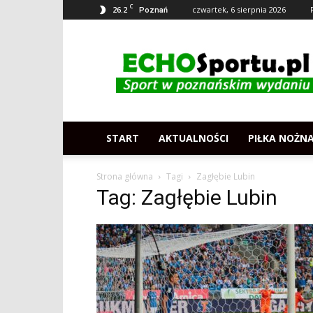
C
26.2
czwartek, 6 sierpnia 2026
Poznań
Echosportu.pl
–
Sport
w
Poznaniu
START
AKTUALNOŚCI
PIŁKA NOŻN
Strona główna
Tagi
Zagłębie Lubin
Tag: Zagłębie Lubin