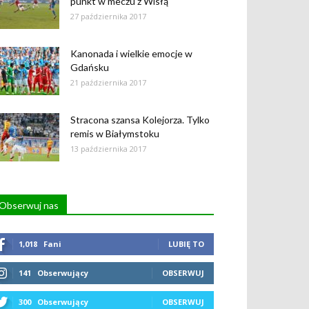
punkt w meczu z Wisłą
27 października 2017
Kanonada i wielkie emocje w
Gdańsku
21 października 2017
Stracona szansa Kolejorza. Tylko
remis w Białymstoku
13 października 2017
Obserwuj nas
1,018
Fani
LUBIĘ TO
141
Obserwujący
OBSERWUJ
300
Obserwujący
OBSERWUJ