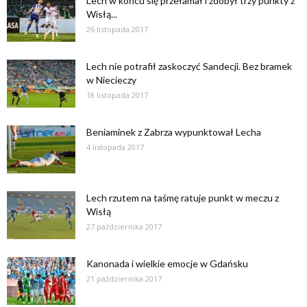
Lech w końcu się przełamał i zdobył trzy punkty z
Wisłą...
26 listopada 2017
Lech nie potrafił zaskoczyć Sandecji. Bez bramek
w Niecieczy
18 listopada 2017
Beniaminek z Zabrza wypunktował Lecha
4 listopada 2017
Lech rzutem na taśmę ratuje punkt w meczu z
Wisłą
27 października 2017
Kanonada i wielkie emocje w Gdańsku
21 października 2017