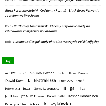
Black Roses zwyciężyły! - Codzienny Poznań
Black Roses Posnania
-
ze złotem we Wrocławiu
Bartłomiej Tomaszewski: Chcemy przywrócić modę na
Kolo
-
kibicowanie koszykówce w Poznaniu
Hussars Ladies pokonały aktualne Mistrzynie Polski[zdjęcia]
Bob
-
Tagi
AZS UAM Poznań
AZS AWF Poznań
Biofarm Basket Poznań
Ekstraklasa
Dawid Kownacki
Enea AZS Poznań
III liga
II liga
fotorelacja
futsal
Gergo Lovrencsics
Kasper Hämäläinen
Karol Linetty
Jan Urban
JTC MUKS Poznań
koszykówka
Katarzyna Piter
Kolejorz