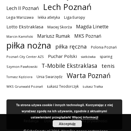
Lech Poznań
Lech II Poznań
Liga Europy
Legia Warszawa
lekka atletyka
Magda Linette
Lotto Ekstraklasa
Maciej Skorża
MKS Poznań
Mariusz Rumak
Marcin Kamiński
piłka nożna
piłka ręczna
Polonia Poznań
Puchar Polski
sparing
Poznań City Center AZS
siatkówka
T-Mobile Ekstraklasa
tenis
Szymon Pawłowski
Warta Poznań
Unia Swarzędz
Tomasz Kędziora
Łukasz Teodorczyk
WKS Grunwald Poznań
Łukasz Trałka
Ta strona używa cookie i innych technologii. Korzystając z niej
wyrażasz zgodę na ich używanie, zgodnie z aktualnymi
ustawieniami przeglądarki
Więcej informacji
Redakcja
Dołącz do nas
Polityka prywatności
Akceptuję