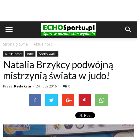
Strona główna
Aktualności
Aktualności
Inne
Sporty walki
Natalia Brzykcy podwójną
mistrzynią świata w judo!
Przez
Redakcja
-
24 lipca 2016
0