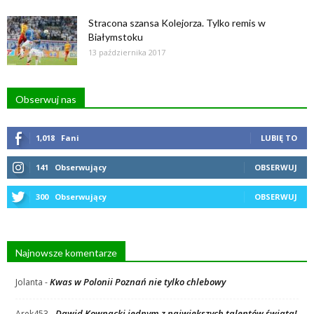
Stracona szansa Kolejorza. Tylko remis w
Białymstoku
13 października 2017
Obserwuj nas
1,018
Fani
LUBIĘ TO
141
Obserwujący
OBSERWUJ
300
Obserwujący
OBSERWUJ
Najnowsze komentarze
Kwas w Polonii Poznań nie tylko chlebowy
Jolanta
-
Dawid Kownacki jednym z największych talentów świata!
Arek453
-