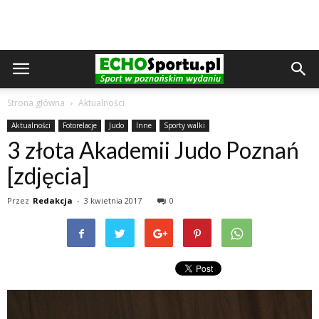
Strona główna
Aktualności
Aktualności
Fotorelacje
Judo
Inne
Sporty walki
3 złota Akademii Judo Poznań
[zdjęcia]
Przez
Redakcja
-
3 kwietnia 2017
0