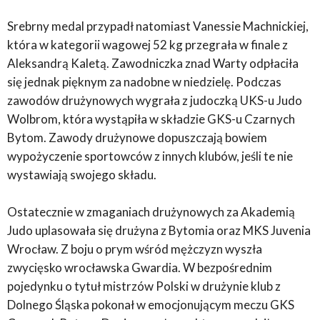
Srebrny medal przypadł natomiast Vanessie Machnickiej,
która w kategorii wagowej 52 kg przegrała w finale z
Aleksandrą Kaletą. Zawodniczka znad Warty odpłaciła
się jednak pięknym za nadobne w niedzielę. Podczas
zawodów drużynowych wygrała z judoczką UKS-u Judo
Wolbrom, która wystąpiła w składzie GKS-u Czarnych
Bytom. Zawody drużynowe dopuszczają bowiem
wypożyczenie sportowców z innych klubów, jeśli te nie
wystawiają swojego składu.
Ostatecznie w zmaganiach drużynowych za Akademią
Judo uplasowała się drużyna z Bytomia oraz MKS Juvenia
Wrocław. Z boju o prym wśród mężczyzn wyszła
zwycięsko wrocławska Gwardia. W bezpośrednim
pojedynku o tytuł mistrzów Polski w drużynie klub z
Dolnego Śląska pokonał w emocjonującym meczu GKS