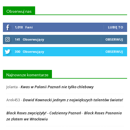
Obserwuj nas
1,018
Fani
LUBIĘ TO
141
Obserwujący
OBSERWUJ
300
Obserwujący
OBSERWUJ
Najnowsze komentarze
Kwas w Polonii Poznań nie tylko chlebowy
Jolanta
-
Dawid Kownacki jednym z największych talentów świata!
Arek453
-
Black Roses zwyciężyły! - Codzienny Poznań
Black Roses Posnania
-
ze złotem we Wrocławiu