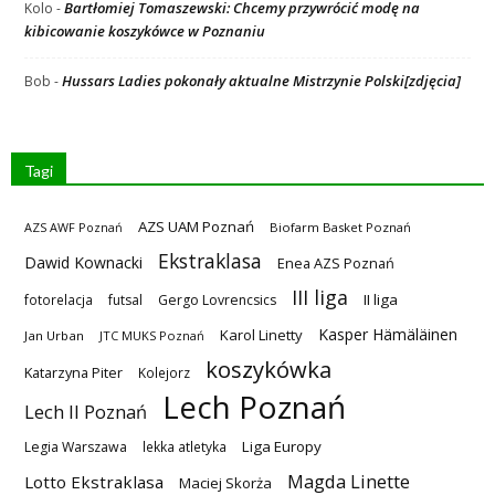
Bartłomiej Tomaszewski: Chcemy przywrócić modę na
Kolo
-
kibicowanie koszykówce w Poznaniu
Hussars Ladies pokonały aktualne Mistrzynie Polski[zdjęcia]
Bob
-
Tagi
AZS UAM Poznań
AZS AWF Poznań
Biofarm Basket Poznań
Ekstraklasa
Dawid Kownacki
Enea AZS Poznań
III liga
II liga
fotorelacja
futsal
Gergo Lovrencsics
Kasper Hämäläinen
Karol Linetty
Jan Urban
JTC MUKS Poznań
koszykówka
Katarzyna Piter
Kolejorz
Lech Poznań
Lech II Poznań
Liga Europy
Legia Warszawa
lekka atletyka
Magda Linette
Lotto Ekstraklasa
Maciej Skorża