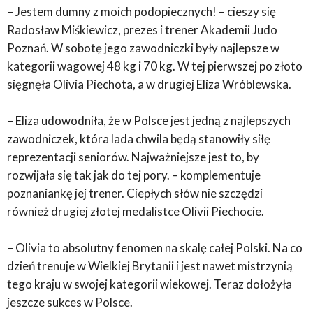
– Jestem dumny z moich podopiecznych! – cieszy się
Radosław Miśkiewicz, prezes i trener Akademii Judo
Poznań. W sobotę jego zawodniczki były najlepsze w
kategorii wagowej 48 kg i 70 kg. W tej pierwszej po złoto
sięgnęła Olivia Piechota, a w drugiej Eliza Wróblewska.
– Eliza udowodniła, że w Polsce jest jedną z najlepszych
zawodniczek, która lada chwila będą stanowiły siłę
reprezentacji seniorów. Najważniejsze jest to, by
rozwijała się tak jak do tej pory. – komplementuje
poznaniankę jej trener. Ciepłych słów nie szczędzi
również drugiej złotej medalistce Olivii Piechocie.
– Olivia to absolutny fenomen na skalę całej Polski. Na co
dzień trenuje w Wielkiej Brytanii i jest nawet mistrzynią
tego kraju w swojej kategorii wiekowej. Teraz dołożyła
jeszcze sukces w Polsce.