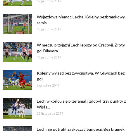
17 grudnia 2017
Wyjazdowa niemoc Lecha. Kolejny bezbramkowy
remis
13 grudnia 2017
W meczu przyjaźni Lech lepszy od Cracovii. Złoty
gol Dilavera
10 grudnia 2017
Kolejny wyjazd bez zwycięstwa. W Gliwicach bez
goli
3 grudnia 2017
Lech w końcu się przełamał i zdobył trzy punkty z
Wisłą...
26 listopada 2017
Lech nie potrafił zaskoczyć Sandecji. Bez bramek