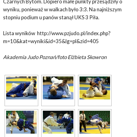
Czarnych Bytom. Dopiero małe punkty przesądziły o
wyniku, ponieważ w walkach było 3:3. Na najniższym
stopniu podium u panów stanął UKS 3 Piła.
Lista wyników http://www.pzjudo.pl/index.php?
m=10&kat=wyniki&id=35&lg=pl&zid=405
Akademia Judo Poznań/foto Elżbieta Skowron