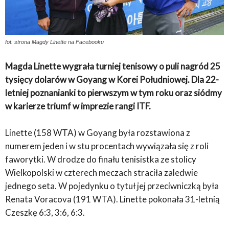
fot. strona Magdy Linette na Facebooku
Magda Linette wygrała turniej tenisowy o puli nagród 25
tysięcy dolarów w Goyang w Korei Południowej. Dla 22-
letniej poznanianki to pierwszym w tym roku oraz siódmy
w karierze triumf w imprezie rangi ITF.
Linette (158 WTA) w Goyang była rozstawiona z
numerem jeden i w stu procentach wywiązała się z roli
faworytki. W drodze do finału tenisistka ze stolicy
Wielkopolski w czterech meczach straciła zaledwie
jednego seta. W pojedynku o tytuł jej przeciwniczką była
Renata Voracova (191 WTA). Linette pokonała 31-letnią
Czeszkę 6:3, 3:6, 6:3.