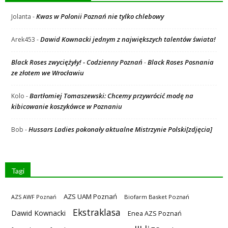
Kwas w Polonii Poznań nie tylko chlebowy
Jolanta
-
Dawid Kownacki jednym z największych talentów świata!
Arek453
-
Black Roses zwyciężyły! - Codzienny Poznań
Black Roses Posnania
-
ze złotem we Wrocławiu
Bartłomiej Tomaszewski: Chcemy przywrócić modę na
Kolo
-
kibicowanie koszykówce w Poznaniu
Hussars Ladies pokonały aktualne Mistrzynie Polski[zdjęcia]
Bob
-
Tagi
AZS UAM Poznań
AZS AWF Poznań
Biofarm Basket Poznań
Ekstraklasa
Dawid Kownacki
Enea AZS Poznań