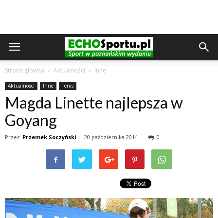
Strona główna
Aktualności
Inne
Aktualności
Inne
Tenis
Magda Linette najlepsza w
Goyang
Przez
Przemek Soczyński
-
20 października 2014
0