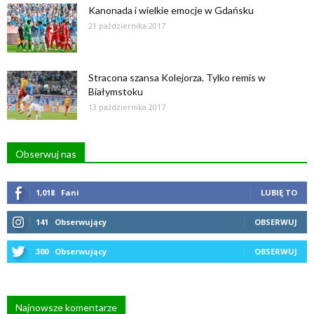
Kanonada i wielkie emocje w Gdańsku
21 października 2017
Stracona szansa Kolejorza. Tylko remis w
Białymstoku
13 października 2017
Obserwuj nas
1,018
Fani
LUBIĘ TO
141
Obserwujący
OBSERWUJ
300
Obserwujący
OBSERWUJ
Najnowsze komentarze