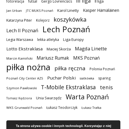
III liga
II liga
fotorelacja
futsal
Gergo Lovrencsics
Kasper Hämäläinen
Karol Linetty
Jan Urban
JTC MUKS Poznań
koszykówka
Katarzyna Piter
Kolejorz
Lech Poznań
Lech II Poznań
Liga Europy
Legia Warszawa
lekka atletyka
Magda Linette
Lotto Ekstraklasa
Maciej Skorża
MKS Poznań
Mariusz Rumak
Marcin Kamiński
piłka nożna
piłka ręczna
Polonia Poznań
Puchar Polski
sparing
Poznań City Center AZS
siatkówka
T-Mobile Ekstraklasa
tenis
Szymon Pawłowski
Warta Poznań
Unia Swarzędz
Tomasz Kędziora
Łukasz Teodorczyk
WKS Grunwald Poznań
Łukasz Trałka
Ta strona używa cookie i innych technologii. Korzystając z niej