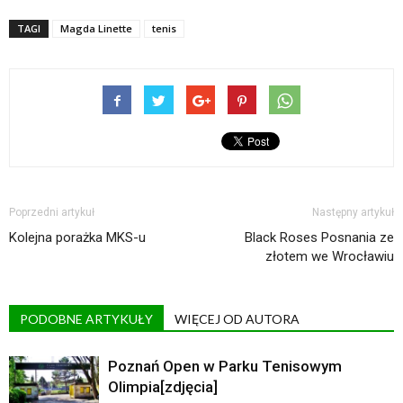
TAGI
Magda Linette
tenis
Poprzedni artykuł
Następny artykuł
Kolejna porażka MKS-u
Black Roses Posnania ze
złotem we Wrocławiu
PODOBNE ARTYKUŁY
WIĘCEJ OD AUTORA
Poznań Open w Parku Tenisowym
Olimpia[zdjęcia]