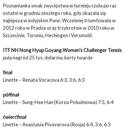
Poznanianka smak zwycięstwa w turnieju czuła po raz
ostatni w grudniu zeszłego roku, gdy okazała się
najlepsza w indyjskim Pune. Wcześniej triumfowała w
2012 roku w Pradze oraz trzykrotnie w 2010 roku w
Szczecinie, Toruniu, Hechingen i Versmold.
ITF NH Nong Hyup Goyang Women’s Challenger Tennis
pula nagród 25 tys. dolarów, korty twarde
finał
Linette – Renata Voracova 6:3, 3:6, 6:3
półfinał
Linette – Sung-Hee Han (Korea Południowa) 7:5, 6:4
ćwierćfinał
Linette – Anastasia Pivovarova (Rosja) 6:4, 3:6, 6:3