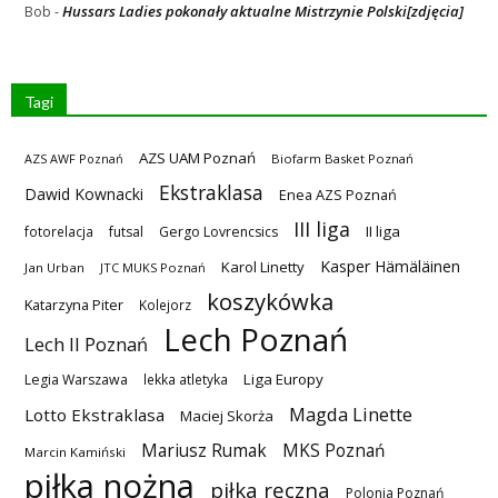
Hussars Ladies pokonały aktualne Mistrzynie Polski[zdjęcia]
Bob
-
Tagi
AZS UAM Poznań
AZS AWF Poznań
Biofarm Basket Poznań
Ekstraklasa
Dawid Kownacki
Enea AZS Poznań
III liga
II liga
fotorelacja
futsal
Gergo Lovrencsics
Kasper Hämäläinen
Karol Linetty
Jan Urban
JTC MUKS Poznań
koszykówka
Katarzyna Piter
Kolejorz
Lech Poznań
Lech II Poznań
Liga Europy
Legia Warszawa
lekka atletyka
Magda Linette
Lotto Ekstraklasa
Maciej Skorża
MKS Poznań
Mariusz Rumak
Marcin Kamiński
piłka nożna
piłka ręczna
Polonia Poznań