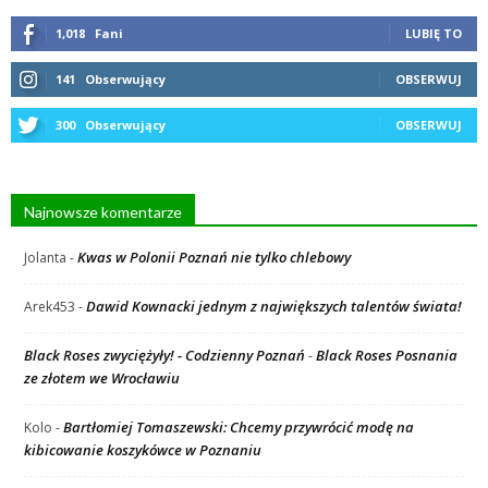
1,018
Fani
LUBIĘ TO
141
Obserwujący
OBSERWUJ
300
Obserwujący
OBSERWUJ
Najnowsze komentarze
Kwas w Polonii Poznań nie tylko chlebowy
Jolanta
-
Dawid Kownacki jednym z największych talentów świata!
Arek453
-
Black Roses zwyciężyły! - Codzienny Poznań
Black Roses Posnania
-
ze złotem we Wrocławiu
Bartłomiej Tomaszewski: Chcemy przywrócić modę na
Kolo
-
kibicowanie koszykówce w Poznaniu