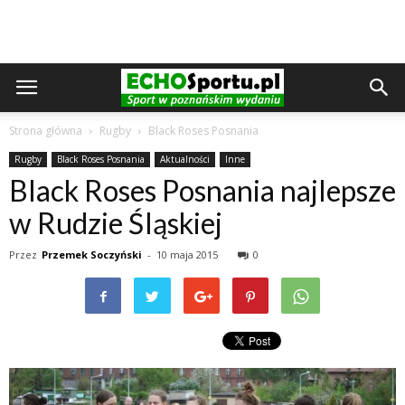
Strona główna
Rugby
Black Roses Posnania
Rugby
Black Roses Posnania
Aktualności
Inne
Black Roses Posnania najlepsze
w Rudzie Śląskiej
Przez
Przemek Soczyński
-
10 maja 2015
0