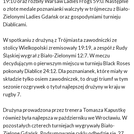
19:10 oraz rozbiły Warsaw Ladies Frogs 59:0. Następnie
o złote medale poznanianki walczyły w trójmeczu z Biało-
Zielonymi Ladies Gdańsk oraz gospodyniami turnieju
Diablicami.
W spotkaniu z drużyną z Trójmiasta zawodniczki ze
stolicy Wielkopolski zremisowały 19:19, a zespół z Rudy
Śląskiej wygrał z Biało-Zielonymi 12:7. W meczu
decydującym o pierwszym miejscu w turnieju Black Roses
pokonały Diablice 24:12. Dla poznanianek, które miały w
składzie tylko osiem zawodniczek, to drugi triumf w tym
sezonie rozgrywek o tytuł najlepszej drużyny w kraju w
rugby 7.
Drużyna prowadzona przez trenera Tomasza Kapustkę
również była najlepsza w październiku we Wrocławiu. W
pozostałych czterech turniejach wygrywały Biało-
Zielone Gdańsk. Podsumowanie cyklu odbędzie się
27