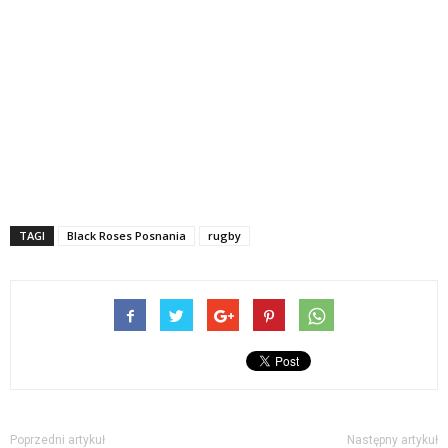
TAGI
Black Roses Posnania
rugby
Poprzedni artykuł
Następny artykuł