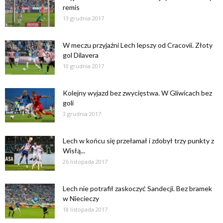
remis
13 grudnia 2017
W meczu przyjaźni Lech lepszy od Cracovii. Złoty
gol Dilavera
10 grudnia 2017
Kolejny wyjazd bez zwycięstwa. W Gliwicach bez
goli
3 grudnia 2017
Lech w końcu się przełamał i zdobył trzy punkty z
Wisłą...
26 listopada 2017
Lech nie potrafił zaskoczyć Sandecji. Bez bramek
w Niecieczy
18 listopada 2017