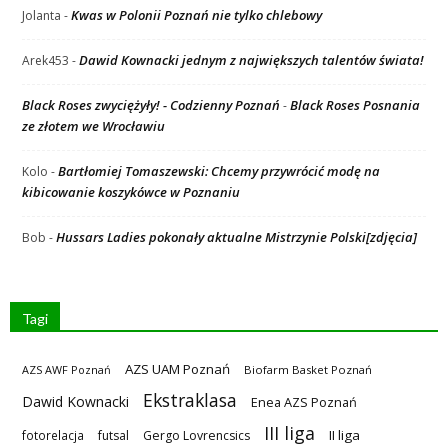
Kwas w Polonii Poznań nie tylko chlebowy
Jolanta
-
Dawid Kownacki jednym z największych talentów świata!
Arek453
-
Black Roses zwyciężyły! - Codzienny Poznań
Black Roses Posnania
-
ze złotem we Wrocławiu
Bartłomiej Tomaszewski: Chcemy przywrócić modę na
Kolo
-
kibicowanie koszykówce w Poznaniu
Hussars Ladies pokonały aktualne Mistrzynie Polski[zdjęcia]
Bob
-
Tagi
AZS UAM Poznań
AZS AWF Poznań
Biofarm Basket Poznań
Ekstraklasa
Dawid Kownacki
Enea AZS Poznań
III liga
II liga
fotorelacja
futsal
Gergo Lovrencsics