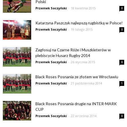
Polski
Przemek Soczyński
-
18 kwietnia 2015
0
Katarzyna Paszczyk najlepszą rugbistką w Polsce!
Przemek Soczyński
-
19 lutego 2015
0
Zagłosuj na Czarne Róże i Muszkieterów w
plebiscycie Husarz Rugby 2014
Przemek Soczyński
-
26 stycznia 2015
0
Black Roses Posnania ze złotem we Wrocławiu
Przemek Soczyński
-
21 października 2014
1
Black Roses Posnania drugie na INTER-MARK
CUP
Przemek Soczyński
-
22 września 2014
0