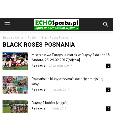
Strona główna
Rugby
Black Roses Posnania
BLACK ROSES POSNANIA
Mistrzostwa Europy Juniorek w Rugby 7 do Lat 18,
Andora, 23-24.09.2017[zdjęcia]
Redakcja
-
27 września 2017
0
Poznańskie kluby otrzymają dotację z miejskiej
kasy.
Redakcja
-
1 sierpnia 2017
0
Rugby 7 kobiet [zdjęcia]
Redakcja
-
14 maja 2017
0