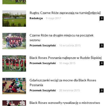
Rugby. Czarne Róże zapraszają na turniej[zdjęcia]
Redakcja
-
9 maja 2017
0
Czarne Róże na drugim miejscu na początek
sezonu
Przemek Soczyński
-
16 września 2015
0
Black Roses Posnania najlepsze w Rudzie Śląskiej
Przemek Soczyński
-
10 maja 2015
0
Gdańszczanki wciąż za mocne dla Black Roses
Posnania
Przemek Soczyński
-
28 kwietnia 2015
0
Black Roses wznowiły rywalizację o mistrzostwo