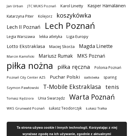
Kasper Hämäläinen
Karol Linetty
Jan Urban
JTC MUKS Poznań
koszykówka
Katarzyna Piter
Kolejorz
Lech Poznań
Lech II Poznań
Liga Europy
Legia Warszawa
lekka atletyka
Magda Linette
Lotto Ekstraklasa
Maciej Skorża
MKS Poznań
Mariusz Rumak
Marcin Kamiński
piłka nożna
piłka ręczna
Polonia Poznań
Puchar Polski
sparing
Poznań City Center AZS
siatkówka
T-Mobile Ekstraklasa
tenis
Szymon Pawłowski
Warta Poznań
Unia Swarzędz
Tomasz Kędziora
Łukasz Teodorczyk
WKS Grunwald Poznań
Łukasz Trałka
Ta strona używa cookie i innych technologii. Korzystając z niej
wyrażasz zgodę na ich używanie, zgodnie z aktualnymi