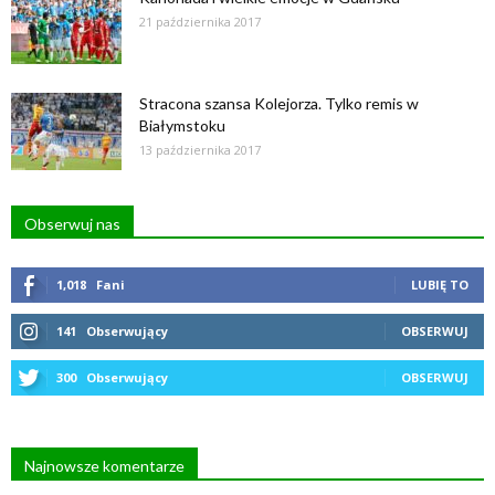
21 października 2017
Stracona szansa Kolejorza. Tylko remis w
Białymstoku
13 października 2017
Obserwuj nas
1,018
Fani
LUBIĘ TO
141
Obserwujący
OBSERWUJ
300
Obserwujący
OBSERWUJ
Najnowsze komentarze