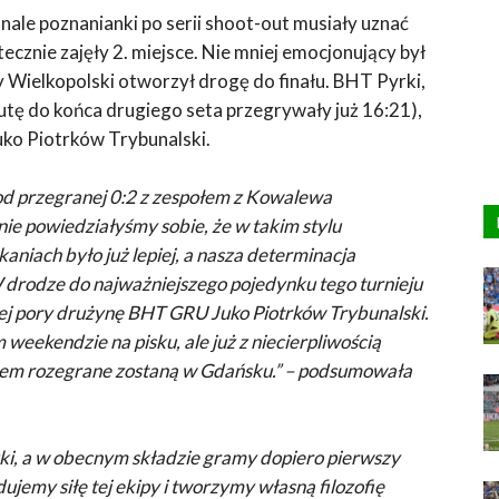
ale poznanianki po serii shoot-out musiały uznać
cznie zajęły 2. miejsce. Nie mniej emocjonujący był
 Wielkopolski otworzył drogę do finału. BHT Pyrki,
tę do końca drugiego seta przegrywały już 16:21),
ko Piotrków Trybunalski.
od przegranej 0:2 z zespołem z Kowalewa
e powiedziałyśmy sobie, że w takim stylu
niach było już lepiej, a nasza determinacja
drodze do najważniejszego pojedynku tego turnieju
ej pory drużynę BHT GRU Juko Piotrków Trybunalski.
weekendzie na pisku, ale już z niecierpliwością
zem rozegrane zostaną w Gdańsku.” – podsumowała
i, a w obecnym składzie gramy dopiero pierwszy
ujemy siłę tej ekipy i tworzymy własną filozofię