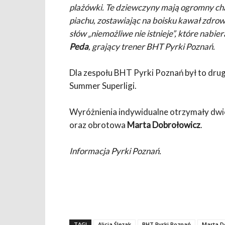
plażówki. Te dziewczyny mają ogromny cha
piachu, zostawiając na boisku kawał zdrowi
słów „niemożliwe nie istnieje”, które nabi
Peda
, grający trener BHT Pyrki Poznań.
Dla zespołu BHT Pyrki Poznań był to drugi
Summer Superligi.
Wyróżnienia indywidualne otrzymały dwi
oraz obrotowa
Marta Dobrołowicz
.
Informacja Pyrki Poznań.
TAGI
Alicja Ślęzak
BHT Pyrki Poznań
Marta D