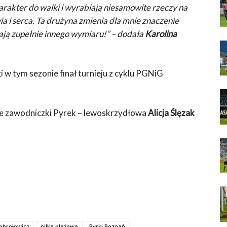
rakter do walki i wyrabiają niesamowite rzeczy na
a i serca. Ta drużyna zmienia dla mnie znaczenie
erają zupełnie innego wymiaru!” – dodała
Karolina
 w tym sezonie finał turnieju z cyklu PGNiG
e zawodniczki Pyrek – lewoskrzydłowa
Alicja Ślęzak
obrołowicz
piłka plażowa
Pyrki Poznań