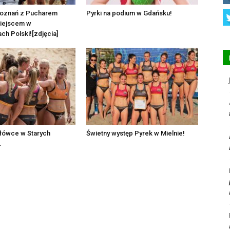
Poznań z Pucharem
Pyrki na podium w Gdańsku!
 miejscem w
ch Polski![zdjęcia]
ołówce w Starych
Świetny występ Pyrek w Mielnie!
.