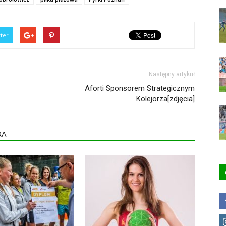
tter
Następny artykuł
Aforti Sponsorem Strategicznym
Kolejorza[zdjęcia]
RA