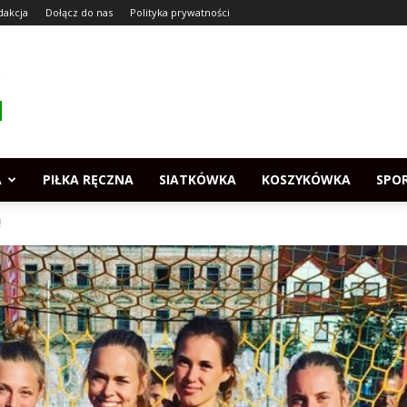
dakcja
Dołącz do nas
Polityka prywatności
A
PIŁKA RĘCZNA
SIATKÓWKA
KOSZYKÓWKA
SPO
!