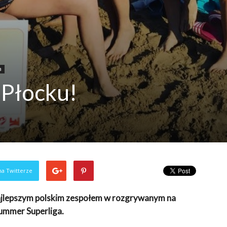
a
 Płocku!
na Twitterze
ajlepszym polskim zespołem w rozgrywanym na
ummer Superliga.