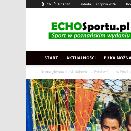
C
16.3
sobota, 8 sierpnia 2026
Re
Poznań
Echosportu.pl
–
Sport
w
Poznaniu
START
AKTUALNOŚCI
PIŁKA NOŻN
Strona główna
Aktualności
Pyrki w finale w Płocku