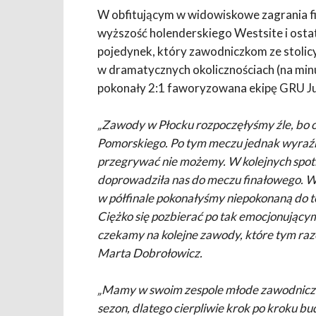
W obfitującym w widowiskowe zagrania fin
wyższość holenderskiego Westsite i ostate
pojedynek, który zawodniczkom ze stolicy
w dramatycznych okolicznościach (na minu
pokonały 2:1 faworyzowana ekipę GRU Ju
„Zawody w Płocku rozpoczęłyśmy źle, bo 
Pomorskiego. Po tym meczu jednak wyraźni
przegrywać nie możemy. W kolejnych spotka
doprowadziła nas do meczu finałowego. W 
w półfinale pokonałyśmy niepokonaną do t
Ciężko się pozbierać po tak emocjonującym 
czekamy na kolejne zawody, które tym ra
Marta Dobrołowicz.
„Mamy w swoim zespole młode zawodniczk
sezon, dlatego cierpliwie krok po kroku bud