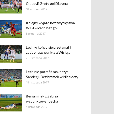
Cracovii. Złoty gol Dilavera
10 grudnia 2017
Kolejny wyjazd bez zwycięstwa.
W Gliwicach bez goli
3 grudnia 2017
Lech w końcu się przełamał i
zdobył trzy punkty z Wisłą...
26 listopada 2017
Lech nie potrafił zaskoczyć
Sandecji. Bez bramek w Niecieczy
18 listopada 2017
Beniaminek z Zabrza
wypunktował Lecha
4 listopada 2017