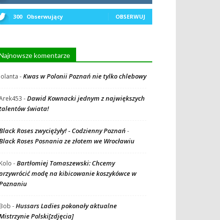
300
Obserwujący
OBSERWUJ
Najnowsze komentarze
Kwas w Polonii Poznań nie tylko chlebowy
Jolanta
-
Dawid Kownacki jednym z największych
Arek453
-
talentów świata!
Black Roses zwyciężyły! - Codzienny Poznań
-
Black Roses Posnania ze złotem we Wrocławiu
Bartłomiej Tomaszewski: Chcemy
Kolo
-
przywrócić modę na kibicowanie koszykówce w
Poznaniu
Hussars Ladies pokonały aktualne
Bob
-
Mistrzynie Polski[zdjęcia]