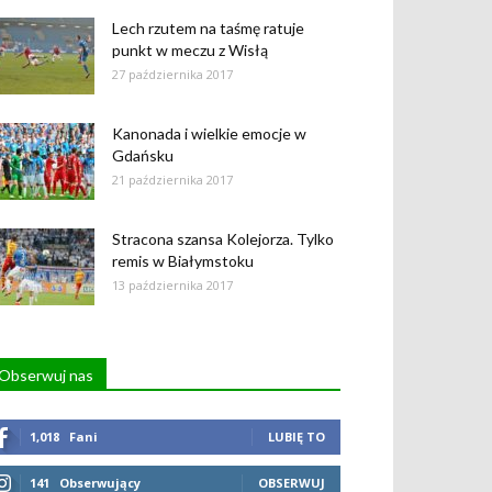
Lech rzutem na taśmę ratuje
punkt w meczu z Wisłą
27 października 2017
Kanonada i wielkie emocje w
Gdańsku
21 października 2017
Stracona szansa Kolejorza. Tylko
remis w Białymstoku
13 października 2017
Obserwuj nas
1,018
Fani
LUBIĘ TO
141
Obserwujący
OBSERWUJ