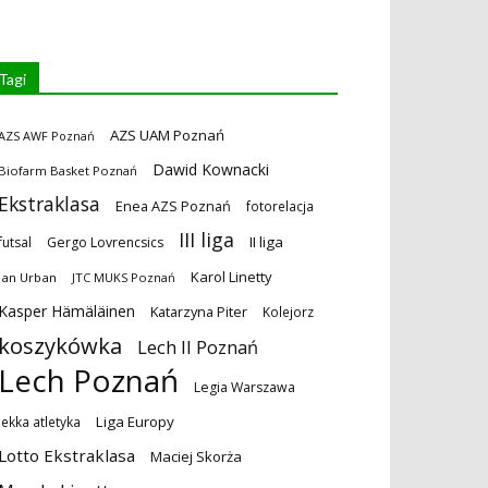
Tagi
AZS UAM Poznań
AZS AWF Poznań
Dawid Kownacki
Biofarm Basket Poznań
Ekstraklasa
Enea AZS Poznań
fotorelacja
III liga
II liga
futsal
Gergo Lovrencsics
Karol Linetty
Jan Urban
JTC MUKS Poznań
Kasper Hämäläinen
Katarzyna Piter
Kolejorz
koszykówka
Lech II Poznań
Lech Poznań
Legia Warszawa
Liga Europy
lekka atletyka
Lotto Ekstraklasa
Maciej Skorża