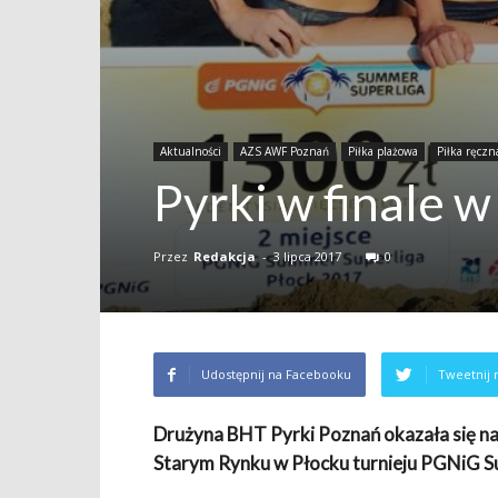
Aktualności
AZS AWF Poznań
Piłka plażowa
Piłka ręczn
Pyrki w finale w
Przez
Redakcja
-
3 lipca 2017
0
Udostępnij na Facebooku
Tweetnij 
Drużyna BHT Pyrki Poznań okazała się n
Starym Rynku w Płocku turnieju PGNiG S