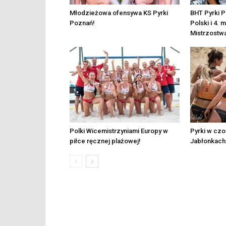
Młodzieżowa ofensywa KS Pyrki
BHT Pyrki 
Poznań!
Polski i 4.
Mistrzostwa
Polki Wicemistrzyniami Europy w
Pyrki w cz
piłce ręcznej plażowej!
Jabłonkach