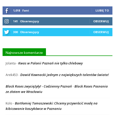
1,018
Fani
LUBIĘ TO
141
Obserwujący
OBSERWUJ
300
Obserwujący
OBSERWUJ
Najnowsze komentarze
Kwas w Polonii Poznań nie tylko chlebowy
Jolanta
-
Dawid Kownacki jednym z największych talentów świata!
Arek453
-
Black Roses zwyciężyły! - Codzienny Poznań
Black Roses Posnania
-
ze złotem we Wrocławiu
Bartłomiej Tomaszewski: Chcemy przywrócić modę na
Kolo
-
kibicowanie koszykówce w Poznaniu