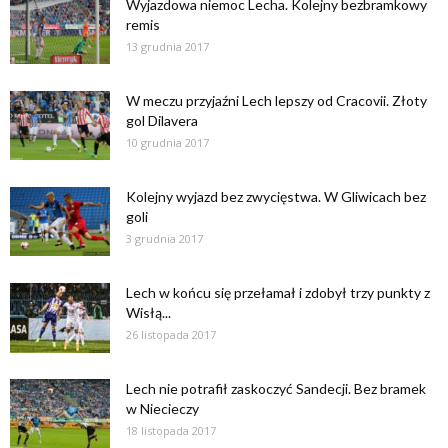
Wyjazdowa niemoc Lecha. Kolejny bezbramkowy
remis
13 grudnia 2017
W meczu przyjaźni Lech lepszy od Cracovii. Złoty
gol Dilavera
10 grudnia 2017
Kolejny wyjazd bez zwycięstwa. W Gliwicach bez
goli
3 grudnia 2017
Lech w końcu się przełamał i zdobył trzy punkty z
Wisłą...
26 listopada 2017
Lech nie potrafił zaskoczyć Sandecji. Bez bramek
w Niecieczy
18 listopada 2017