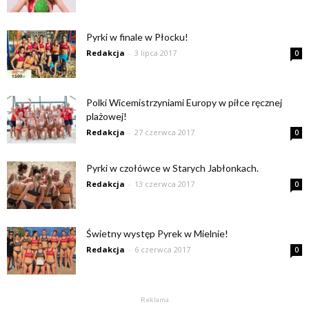
Pyrki w finale w Płocku!
Redakcja
-
3 lipca 2017
0
Polki Wicemistrzyniami Europy w piłce ręcznej
plażowej!
Redakcja
-
27 czerwca 2017
0
Pyrki w czołówce w Starych Jabłonkach.
Redakcja
-
13 czerwca 2017
0
Świetny występ Pyrek w Mielnie!
Redakcja
-
6 czerwca 2017
0
Reklama