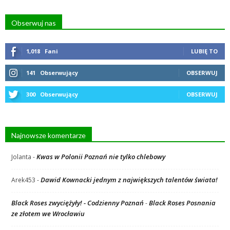
Obserwuj nas
1,018
Fani
LUBIĘ TO
141
Obserwujący
OBSERWUJ
300
Obserwujący
OBSERWUJ
Najnowsze komentarze
Kwas w Polonii Poznań nie tylko chlebowy
Jolanta
-
Dawid Kownacki jednym z największych talentów świata!
Arek453
-
Black Roses zwyciężyły! - Codzienny Poznań
Black Roses Posnania
-
ze złotem we Wrocławiu