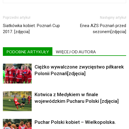
Poprzedni artykuł
Następny artykuł
Siatkówka kobiet. Poznań Cup
Enea AZS Poznań przed
2017. [zdjęcia]
sezonem[zdjęcia]
PODOBNE ARTYKUŁY
WIĘCEJ OD AUTORA
Ciężko wywalczone zwycięstwo piłkarek
Polonii Poznań[zdjęcia]
Kotwica z Medykiem w finale
wojewódzkim Pucharu Polski [zdjęcia]
Puchar Polski kobiet – Wielkopolska.