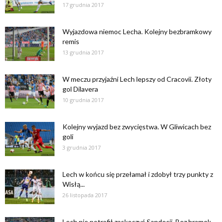
17 grudnia 2017
Wyjazdowa niemoc Lecha. Kolejny bezbramkowy
remis
13 grudnia 2017
W meczu przyjaźni Lech lepszy od Cracovii. Złoty
gol Dilavera
10 grudnia 2017
Kolejny wyjazd bez zwycięstwa. W Gliwicach bez
goli
3 grudnia 2017
Lech w końcu się przełamał i zdobył trzy punkty z
Wisłą...
26 listopada 2017
Lech nie potrafił zaskoczyć Sandecji. Bez bramek