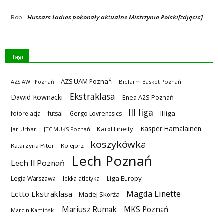
Hussars Ladies pokonały aktualne Mistrzynie Polski[zdjęcia]
Bob
-
Tagi
AZS UAM Poznań
AZS AWF Poznań
Biofarm Basket Poznań
Ekstraklasa
Dawid Kownacki
Enea AZS Poznań
III liga
II liga
fotorelacja
futsal
Gergo Lovrencsics
Kasper Hämäläinen
Karol Linetty
Jan Urban
JTC MUKS Poznań
koszykówka
Katarzyna Piter
Kolejorz
Lech Poznań
Lech II Poznań
Liga Europy
Legia Warszawa
lekka atletyka
Magda Linette
Lotto Ekstraklasa
Maciej Skorża
MKS Poznań
Mariusz Rumak
Marcin Kamiński