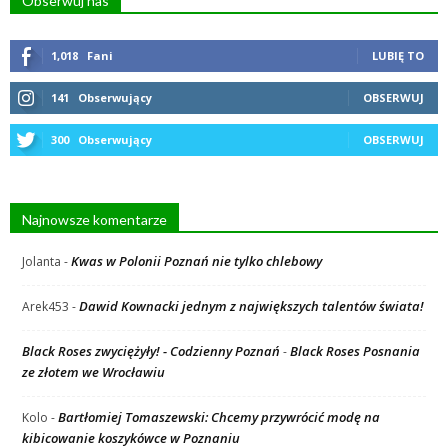
Obserwuj nas
1,018
Fani
LUBIĘ TO
141
Obserwujący
OBSERWUJ
300
Obserwujący
OBSERWUJ
Najnowsze komentarze
Kwas w Polonii Poznań nie tylko chlebowy
Jolanta
-
Dawid Kownacki jednym z największych talentów świata!
Arek453
-
Black Roses zwyciężyły! - Codzienny Poznań
Black Roses Posnania
-
ze złotem we Wrocławiu
Bartłomiej Tomaszewski: Chcemy przywrócić modę na
Kolo
-
kibicowanie koszykówce w Poznaniu