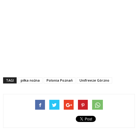
TAGI
piłka nożna
Polonia Poznań
Unifreeze Górzno