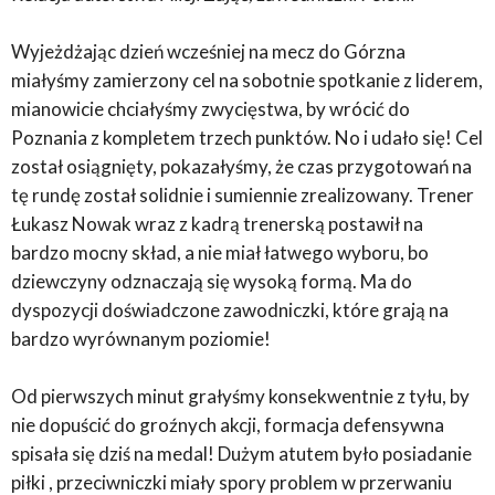
Wyjeżdżając dzień wcześniej na mecz do Górzna
miałyśmy zamierzony cel na sobotnie spotkanie z liderem,
mianowicie chciałyśmy zwycięstwa, by wrócić do
Poznania z kompletem trzech punktów. No i udało się! Cel
został osiągnięty, pokazałyśmy, że czas przygotowań na
tę rundę został solidnie i sumiennie zrealizowany. Trener
Łukasz Nowak wraz z kadrą trenerską postawił na
bardzo mocny skład, a nie miał łatwego wyboru, bo
dziewczyny odznaczają się wysoką formą. Ma do
dyspozycji doświadczone zawodniczki, które grają na
bardzo wyrównanym poziomie!
Od pierwszych minut grałyśmy konsekwentnie z tyłu, by
nie dopuścić do groźnych akcji, formacja defensywna
spisała się dziś na medal! Dużym atutem było posiadanie
piłki , przeciwniczki miały spory problem w przerwaniu