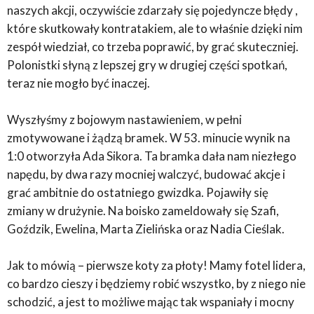
naszych akcji, oczywiście zdarzały się pojedyncze błędy ,
które skutkowały kontratakiem, ale to właśnie dzięki nim
zespół wiedział, co trzeba poprawić, by grać skuteczniej.
Polonistki słyną z lepszej gry w drugiej części spotkań,
teraz nie mogło być inaczej.
Wyszłyśmy z bojowym nastawieniem, w pełni
zmotywowane i żądzą bramek. W 53. minucie wynik na
1:0 otworzyła Ada Sikora. Ta bramka dała nam niezłego
napędu, by dwa razy mocniej walczyć, budować akcje i
grać ambitnie do ostatniego gwizdka. Pojawiły się
zmiany w drużynie. Na boisko zameldowały się Szafi,
Goździk, Ewelina, Marta Zielińska oraz Nadia Cieślak.
Jak to mówią – pierwsze koty za płoty! Mamy fotel lidera,
co bardzo cieszy i będziemy robić wszystko, by z niego nie
schodzić, a jest to możliwe mając tak wspaniały i mocny