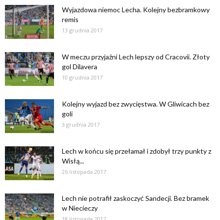
Wyjazdowa niemoc Lecha. Kolejny bezbramkowy
remis
13 grudnia 2017
W meczu przyjaźni Lech lepszy od Cracovii. Złoty
gol Dilavera
10 grudnia 2017
Kolejny wyjazd bez zwycięstwa. W Gliwicach bez
goli
3 grudnia 2017
Lech w końcu się przełamał i zdobył trzy punkty z
Wisłą...
26 listopada 2017
Lech nie potrafił zaskoczyć Sandecji. Bez bramek
w Niecieczy
18 listopada 2017