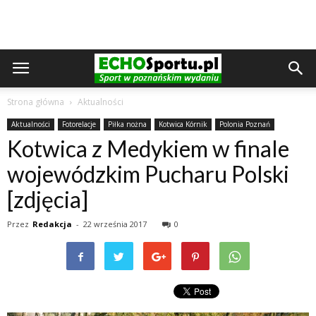
Strona główna
Aktualności
Aktualności
Fotorelacje
Piłka nożna
Kotwica Kórnik
Polonia Poznań
Kotwica z Medykiem w finale
wojewódzkim Pucharu Polski
[zdjęcia]
Przez
Redakcja
-
22 września 2017
0