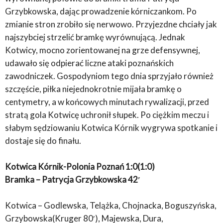
Grzybkowska, dając prowadzenie kórniczankom. Po
zmianie stron zrobiło się nerwowo. Przyjezdne chciały jak
najszybciej strzelić bramkę wyrównującą. Jednak
Kotwicy, mocno zorientowanej na grze defensywnej,
udawało się odpierać liczne ataki poznańskich
zawodniczek. Gospodyniom tego dnia sprzyjało również
szczęście, piłka niejednokrotnie mijała bramkę o
centymetry, a w końcowych minutach rywalizacji, przed
stratą gola Kotwicę uchronił słupek. Po ciężkim meczu i
słabym sędziowaniu Kotwica Kórnik wygrywa spotkanie i
dostaje się do finału.
Kotwica Kórnik-Polonia Poznań 1:0(1:0)
Bramka – Patrycja Grzybkowska 42′
Kotwica – Godlewska, Telążka, Chojnacka, Boguszyńska,
Grzybowska(Kruger 80′), Majewska, Dura,