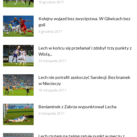
10 grudnia 2017
Kolejny wyjazd bez zwycięstwa. W Gliwicach bez
goli
3 grudnia 2017
Lech w końcu się przełamał i zdobył trzy punkty z
Wisłą...
26 listopada 2017
Lech nie potrafił zaskoczyć Sandecji. Bez bramek
w Niecieczy
18 listopada 2017
Beniaminek z Zabrza wypunktował Lecha
4 listopada 2017
Lech rzutem na taśmę ratuje punkt w meczu z