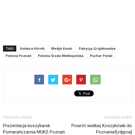
TAGI
Kotwica Kórnik
Medyk Konin
Patrycja Grzybkowska
Polonia Poznań
Polonia Środa Wielkopolska
Puchar Polski
Poprzedni artykuł
Następny artykuł
Prezentacja koszykarek
Powrót wielkiej Koszykówki do
Pomarańczarnia MUKS Poznań.
Poznania![zdjęcia]