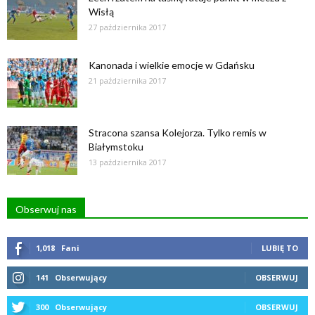
Wisłą
27 października 2017
Kanonada i wielkie emocje w Gdańsku
21 października 2017
Stracona szansa Kolejorza. Tylko remis w
Białymstoku
13 października 2017
Obserwuj nas
1,018
Fani
LUBIĘ TO
141
Obserwujący
OBSERWUJ
300
Obserwujący
OBSERWUJ