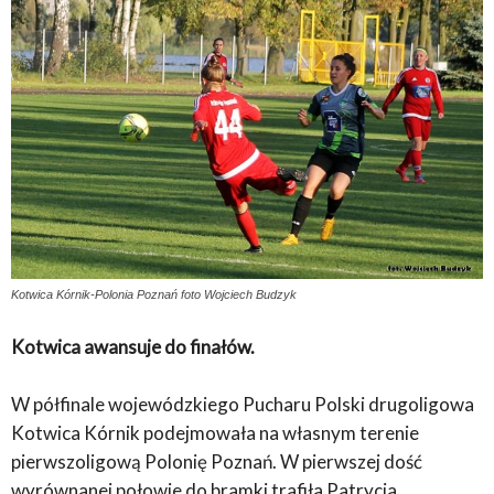
Kotwica Kórnik-Polonia Poznań foto Wojciech Budzyk
Kotwica awansuje do finałów
.
W półfinale wojewódzkiego Pucharu Polski drugoligowa
Kotwica Kórnik podejmowała na własnym terenie
pierwszoligową Polonię Poznań. W pierwszej dość
wyrównanej połowie do bramki trafiła Patrycja