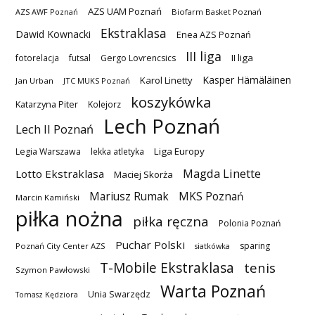
AZS UAM Poznań
AZS AWF Poznań
Biofarm Basket Poznań
Ekstraklasa
Dawid Kownacki
Enea AZS Poznań
III liga
II liga
fotorelacja
futsal
Gergo Lovrencsics
Kasper Hämäläinen
Karol Linetty
Jan Urban
JTC MUKS Poznań
koszykówka
Katarzyna Piter
Kolejorz
Lech Poznań
Lech II Poznań
Liga Europy
Legia Warszawa
lekka atletyka
Magda Linette
Lotto Ekstraklasa
Maciej Skorża
MKS Poznań
Mariusz Rumak
Marcin Kamiński
piłka nożna
piłka ręczna
Polonia Poznań
Puchar Polski
sparing
Poznań City Center AZS
siatkówka
T-Mobile Ekstraklasa
tenis
Szymon Pawłowski
Warta Poznań
Unia Swarzędz
Tomasz Kędziora