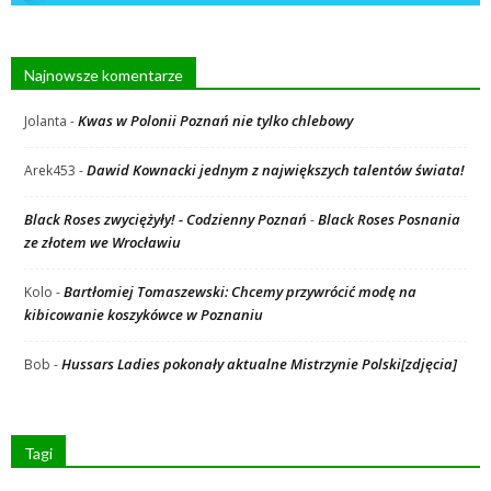
Najnowsze komentarze
Kwas w Polonii Poznań nie tylko chlebowy
Jolanta
-
Dawid Kownacki jednym z największych talentów świata!
Arek453
-
Black Roses zwyciężyły! - Codzienny Poznań
Black Roses Posnania
-
ze złotem we Wrocławiu
Bartłomiej Tomaszewski: Chcemy przywrócić modę na
Kolo
-
kibicowanie koszykówce w Poznaniu
Hussars Ladies pokonały aktualne Mistrzynie Polski[zdjęcia]
Bob
-
Tagi