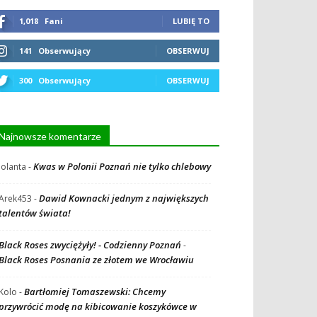
1,018
Fani
LUBIĘ TO
141
Obserwujący
OBSERWUJ
300
Obserwujący
OBSERWUJ
Najnowsze komentarze
Kwas w Polonii Poznań nie tylko chlebowy
Jolanta
-
Dawid Kownacki jednym z największych
Arek453
-
talentów świata!
Black Roses zwyciężyły! - Codzienny Poznań
-
Black Roses Posnania ze złotem we Wrocławiu
Bartłomiej Tomaszewski: Chcemy
Kolo
-
przywrócić modę na kibicowanie koszykówce w