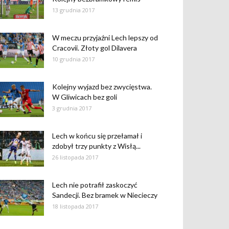
13 grudnia 2017
W meczu przyjaźni Lech lepszy od
Cracovii. Złoty gol Dilavera
10 grudnia 2017
Kolejny wyjazd bez zwycięstwa.
W Gliwicach bez goli
3 grudnia 2017
Lech w końcu się przełamał i
zdobył trzy punkty z Wisłą...
26 listopada 2017
Lech nie potrafił zaskoczyć
Sandecji. Bez bramek w Niecieczy
18 listopada 2017