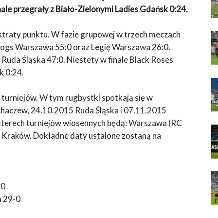
nale przegrały z Biało-Zielonymi Ladies Gdańsk 0:24.
 straty punktu. W fazie grupowej w trzech meczach
Frogs Warszawa 55:0 oraz Legię Warszawa 26:0.
 Ruda Śląska 47:0. Niestety w finale Black Roses
k 0:24.
urniejów. W tym rugbystki spotkają się w
chaczew, 24.10.2015 Ruda Śląska i 07.11.2015
terech turniejów wiosennych będą: Warszawa (RC
i Kraków. Dokładne daty ustalone zostaną na
-0
n 29-0