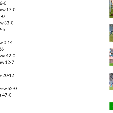
56-0
ław 17-0
5-0
aw 33-0
9-5
ew 0-14
26
awa 42-0
zew 12-7
w 20-12
czew 52-0
a 47-0