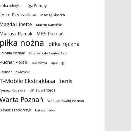
Liga Europy
lekka atletyka
Lotto Ekstraklasa
Maciej Skorża
Magda Linette
Marcin Kamiński
MKS Poznań
Mariusz Rumak
piłka nożna
piłka ręczna
Polonia Poznań
Poznań City Center AZS
Puchar Polski
sparing
siatkówka
Szymon Pawłowski
T-Mobile Ekstraklasa
tenis
Unia Swarzędz
Tomasz Kędziora
Warta Poznań
WKS Grunwald Poznań
Łukasz Teodorczyk
Łukasz Trałka