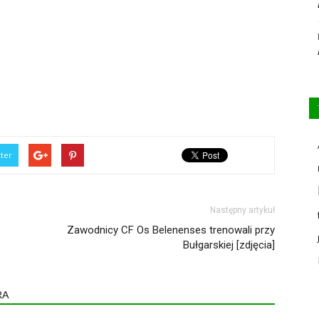
tter
Następny artykuł
Zawodnicy CF Os Belenenses trenowali przy
Bułgarskiej [zdjęcia]
RA