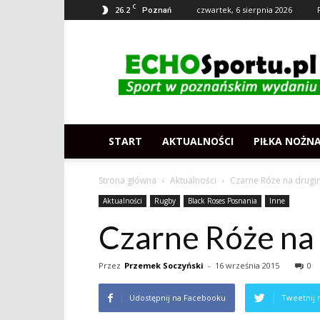
C
26.2
czwartek, 6 sierpnia 2026
Poznań
Echosportu.pl
–
Sport
w
Poznaniu
START
AKTUALNOŚCI
PIŁKA NOŻN
Strona główna
Aktualności
Czarne Róże na drugi
Aktualności
Rugby
Black Roses Posnania
Inne
Czarne Róże na
Przez
Przemek Soczyński
-
16 września 2015
0
Udostępnij na Facebooku
Tweetnij 