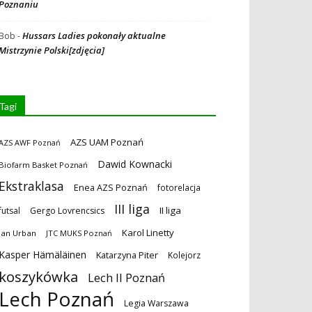
Poznaniu
Hussars Ladies pokonały aktualne
Bob
-
Mistrzynie Polski[zdjęcia]
Tagi
AZS UAM Poznań
AZS AWF Poznań
Dawid Kownacki
Biofarm Basket Poznań
Ekstraklasa
Enea AZS Poznań
fotorelacja
III liga
II liga
futsal
Gergo Lovrencsics
Karol Linetty
Jan Urban
JTC MUKS Poznań
Kasper Hämäläinen
Katarzyna Piter
Kolejorz
koszykówka
Lech II Poznań
Lech Poznań
Legia Warszawa