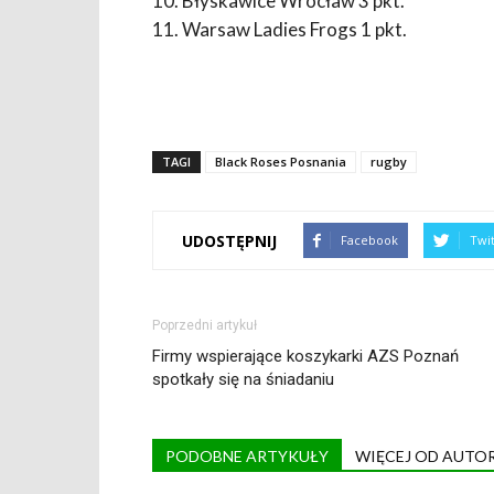
10. Błyskawice Wrocław 3 pkt.
11.
Warsaw Ladies Frogs
1 pkt.
TAGI
Black Roses Posnania
rugby
UDOSTĘPNIJ
Facebook
Twi
Poprzedni artykuł
Firmy wspierające koszykarki AZS Poznań
spotkały się na śniadaniu
PODOBNE ARTYKUŁY
WIĘCEJ OD AUTO