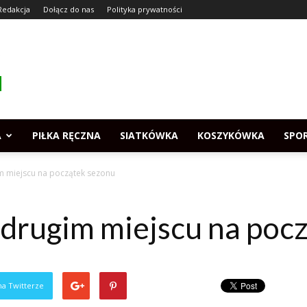
Redakcja
Dołącz do nas
Polityka prywatności
A
PIŁKA RĘCZNA
SIATKÓWKA
KOSZYKÓWKA
SPO
m miejscu na początek sezonu
 drugim miejscu na poc
na Twitterze