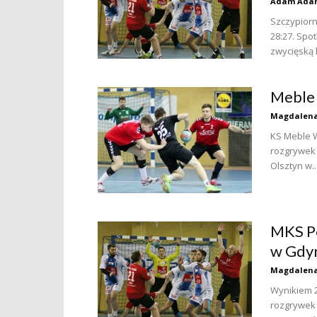
Adam Ada
Szczypiorn
28:27. Spo
zwycięską 
Meble 
Magdalena
KS Meble W
rozgrywek 
Olsztyn w..
MKS P
w Gdy
Magdalena
Wynikiem 2
rozgrywek 