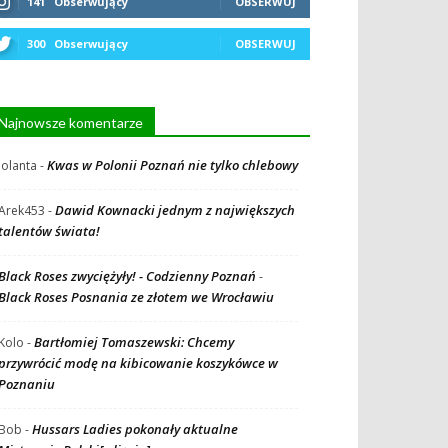
141
Obserwujący
OBSERWUJ
300
Obserwujący
OBSERWUJ
Najnowsze komentarze
Kwas w Polonii Poznań nie tylko chlebowy
Jolanta
-
Dawid Kownacki jednym z największych
Arek453
-
talentów świata!
Black Roses zwyciężyły! - Codzienny Poznań
-
Black Roses Posnania ze złotem we Wrocławiu
Bartłomiej Tomaszewski: Chcemy
Kolo
-
przywrócić modę na kibicowanie koszykówce w
Poznaniu
Hussars Ladies pokonały aktualne
Bob
-