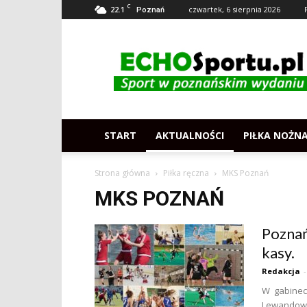
C
22.1
czwartek, 6 sierpnia 2026
Poznań
Echosportu.pl
–
Sport
w
Poznaniu
START
AKTUALNOŚCI
PIŁKA NOŻN
Strona główna
Piłka ręczna
MKS Poznań
MKS POZNAŃ
Poznań
kasy.
Redakcja
-
W gabinec
Lewandows