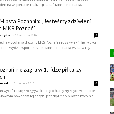
fert na wspieranie realizacji zadań Miasta Poznania...
Miasta Poznania: „Jesteśmy zdziwieni
ą MKS Poznań”
czyński
-
10 sierpnia 2016
0
 echa wycofania drużyny MKS Poznań z rozgrywek 1. ligi w piłce
 środę Wydział Sportu Urzędu Miasta Poznania wydał w tej...
znań nie zagra w 1. lidze piłkarzy
ch
mczak
-
10 sierpnia 2016
0
 wycofuje się z rozgrywek 1. Ligi piłkarzy ręcznych w sezonie
Głównym powodem tej decyzji jest zbyt mały budżet, który nie...