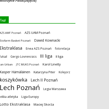
Mistrzynie Polski[zdjęcia]
Tagi
AZS UAM Poznań
AZS AWF Poznań
Dawid Kownacki
Biofarm Basket Poznań
Ekstraklasa
Enea AZS Poznań
fotorelacja
III liga
II liga
futsal
Gergo Lovrencsics
Karol Linetty
Jan Urban
JTC MUKS Poznań
Kasper Hämäläinen
Katarzyna Piter
Kolejorz
koszykówka
Lech II Poznań
Lech Poznań
Legia Warszawa
Liga Europy
lekka atletyka
Lotto Ekstraklasa
Maciej Skorża