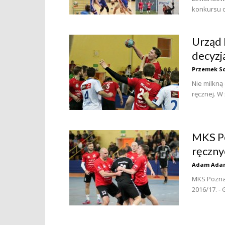
konkursu o
Urząd 
decyzj
Przemek So
Nie milkną
ręcznej. W
MKS Po
ręczny
Adam Ada
MKS Poznań
2016/17. - 