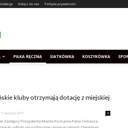
Redakcja
Dołącz do nas
Polityka prywatności
A
PIŁKA RĘCZNA
SIATKÓWKA
KOSZYKÓWKA
SPO
skie kluby otrzymają dotację z miejskiej
1 sierpnia 2017
0
ie Zastępcy Prezydenta Miasta Poznania Pana Tomasza
kiego odbyło się podpisanie umów w ramach Otwartego