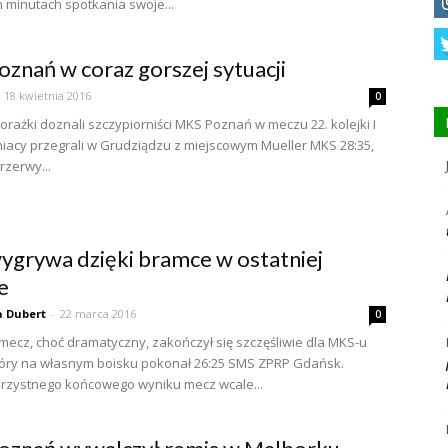
 minutach spotkania swoje...
znań w coraz gorszej sytuacji
18 kwietnia 2016
0
porażki doznali szczypiorniści MKS Poznań w meczu 22. kolejki I
aniacy przegrali w Grudziądzu z miejscowym Mueller MKS 28:35,
rzerwy...
grywa dzięki bramce w ostatniej
e
 Dubert
-
22 marca 2016
0
ecz, choć dramatyczny, zakończył się szczęśliwie dla MKS-u
tóry na własnym boisku pokonał 26:25 SMS ZPRP Gdańsk.
rzystnego końcowego wyniku mecz wcale...