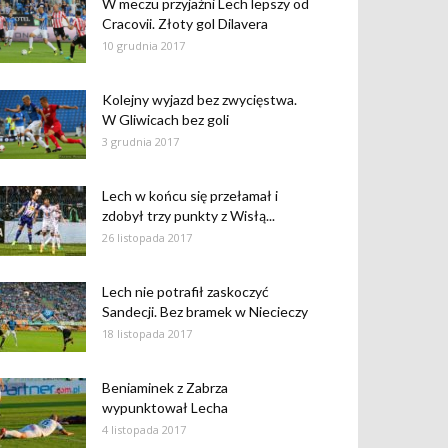
W meczu przyjaźni Lech lepszy od
Cracovii. Złoty gol Dilavera
10 grudnia 2017
Kolejny wyjazd bez zwycięstwa.
W Gliwicach bez goli
3 grudnia 2017
Lech w końcu się przełamał i
zdobył trzy punkty z Wisłą...
26 listopada 2017
Lech nie potrafił zaskoczyć
Sandecji. Bez bramek w Niecieczy
18 listopada 2017
Beniaminek z Zabrza
wypunktował Lecha
4 listopada 2017