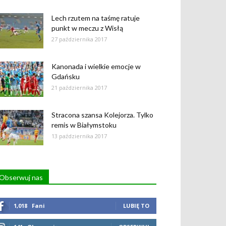
Lech rzutem na taśmę ratuje
punkt w meczu z Wisłą
27 października 2017
Kanonada i wielkie emocje w
Gdańsku
21 października 2017
Stracona szansa Kolejorza. Tylko
remis w Białymstoku
13 października 2017
Obserwuj nas
1,018
Fani
LUBIĘ TO