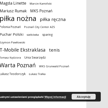
Magda Linette
Marcin Kamiński
MKS Poznań
Mariusz Rumak
piłka nożna
piłka ręczna
Polonia Poznań
Poznań City Center AZS
Puchar Polski
sparing
siatkówka
Szymon Pawłowski
T-Mobile Ekstraklasa
tenis
Unia Swarzędz
Tomasz Kędziora
Warta Poznań
WKS Grunwald Poznań
Łukasz Teodorczyk
Łukasz Trałka
Akceptuję
tualnymi ustawieniami przeglądarki
Więcej informacji