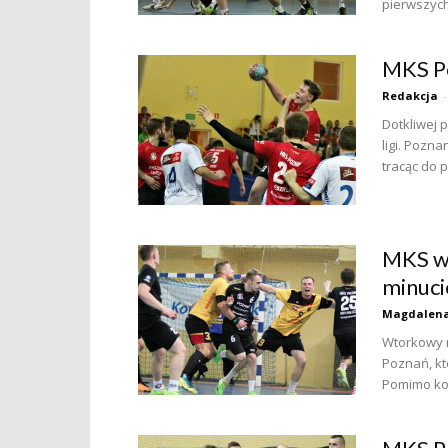
pierwszych
MKS Po
Redakcja
-
Dotkliwej 
ligi. Pozn
tracąc do p
MKS wy
minuci
Magdalena
Wtorkowy m
Poznań, k
Pomimo ko