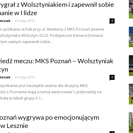
grał z Wolsztyniakiem i zapewnił sobie
anie w I lidze
mczak
-
15 maja 2016
0
 spotkaniu w hali przy ul. Newtona 2 MKS Poznań pewnie
lsztyniaka Wolsztyn 32:22. Podopieczni trenera Domana
 tym samym zapewnili sobie...
edź meczu: MKS Poznań – Wolsztyniak
tyn
mczak
-
14 maja 2016
0
 spotkanie jest niezwykle ważne dla drużyny MKS.
iści z Poznania mają szansę awansować z jedenastej na
okatę w tabeli grupy A 1....
oznań wygrywa po emocjonującym
w Lesznie