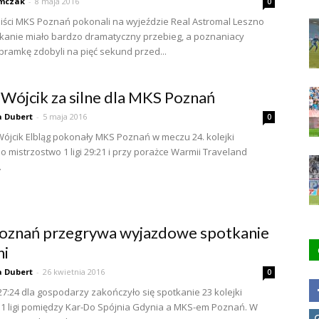
mczak
-
8 maja 2016
0
iści MKS Poznań pokonali na wyjeździe Real Astromal Leszno
tkanie miało bardzo dramatyczny przebieg, a poznaniacy
bramkę zdobyli na pięć sekund przed...
Wójcik za silne dla MKS Poznań
 Dubert
-
5 maja 2016
0
ójcik Elbląg pokonały MKS Poznań w meczu 24. kolejki
o mistrzostwo 1 ligi 29:21 i przy porażce Warmii Traveland
.
oznań przegrywa wyjazdowe spotkanie
ni
 Dubert
-
26 kwietnia 2016
0
7:24 dla gospodarzy zakończyło się spotkanie 23 kolejki
1 ligi pomiędzy Kar-Do Spójnia Gdynia a MKS-em Poznań. W