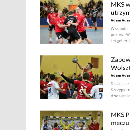
MKS wy
utrzym
Adam Ada
W sobotnim
pokonał Wo
Leitgebera
Zapowi
Wolsz
Adam Ada
Dzisiejsze
Szczypiorn
dziesiątą l
MKS P
meczu 