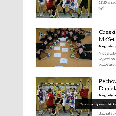
28:25 w so
był...
Czeski
MKS-u
Magdalena
Młodzi zdo
wyjazd na 
pozostało 
Pechow
Daniel
Magdalena
Jednobram
Ta strona używa cookie i 
MKS Poznań 
doznał zaw