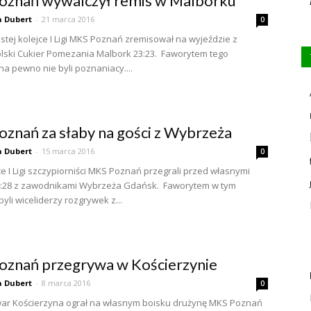
znań wywalczył remis w Malborku
 Dubert
-
21 marca 2016
0
tej kolejce I Ligi MKS Poznań zremisował na wyjeździe z
lski Cukier Pomezania Malbork 23:23. Faworytem tego
na pewno nie byli poznaniacy....
znań za słaby na gości z Wybrzeża
 Dubert
-
15 marca 2016
0
ce I Ligi szczypiorniści MKS Poznań przegrali przed własnymi
24:28 z zawodnikami Wybrzeża Gdańsk. Faworytem w tym
yli wiceliderzy rozgrywek z...
znań przegrywa w Kościerzynie
 Dubert
-
8 marca 2016
0
war Kościerzyna ograł na własnym boisku drużynę MKS Poznań