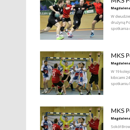
MKS Po
Magdalena
W dwudzies
drużyną Po
spotkania 
MKS Po
Magdalena
W 19 kolej
kibicami 
spotkaniu b
MKS Po
Magdalena
Sokół Bro