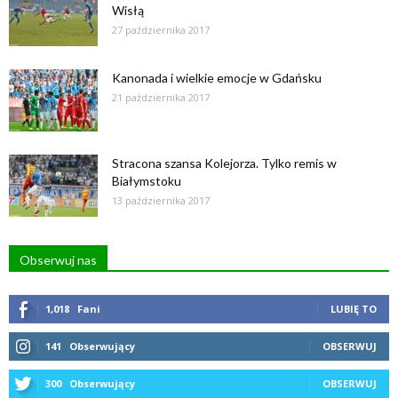
Wisłą
27 października 2017
Kanonada i wielkie emocje w Gdańsku
21 października 2017
Stracona szansa Kolejorza. Tylko remis w
Białymstoku
13 października 2017
Obserwuj nas
1,018
Fani
LUBIĘ TO
141
Obserwujący
OBSERWUJ
300
Obserwujący
OBSERWUJ