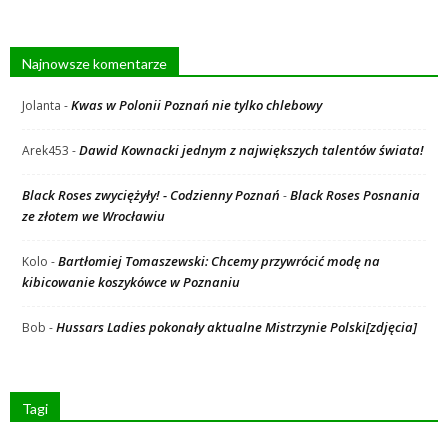
Najnowsze komentarze
Kwas w Polonii Poznań nie tylko chlebowy
Jolanta
-
Dawid Kownacki jednym z największych talentów świata!
Arek453
-
Black Roses zwyciężyły! - Codzienny Poznań
Black Roses Posnania
-
ze złotem we Wrocławiu
Bartłomiej Tomaszewski: Chcemy przywrócić modę na
Kolo
-
kibicowanie koszykówce w Poznaniu
Hussars Ladies pokonały aktualne Mistrzynie Polski[zdjęcia]
Bob
-
Tagi