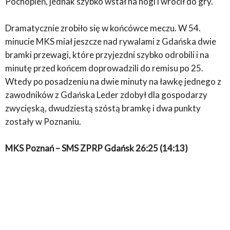
Pochopień, jednak szybko wstał na nogi i wrócił do gry.
Dramatycznie zrobiło się w końcówce meczu. W 54.
minucie MKS miał jeszcze nad rywalami z Gdańska dwie
bramki przewagi, które przyjezdni szybko odrobili i na
minutę przed końcem doprowadzili do remisu po 25.
Wtedy po posadzeniu na dwie minuty na ławkę jednego z
zawodników z Gdańska Leder zdobył dla gospodarzy
zwycięską, dwudziestą szóstą bramkę i dwa punkty
zostały w Poznaniu.
MKS Poznań – SMS ZPRP Gdańsk 26:25 (14:13)