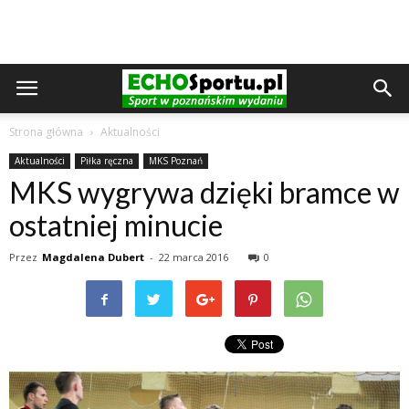
Strona główna
Aktualności
Aktualności
Piłka ręczna
MKS Poznań
MKS wygrywa dzięki bramce w
ostatniej minucie
Przez
Magdalena Dubert
-
22 marca 2016
0