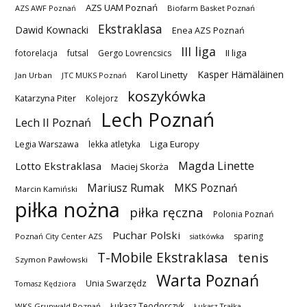
AZS UAM Poznań
AZS AWF Poznań
Biofarm Basket Poznań
Ekstraklasa
Dawid Kownacki
Enea AZS Poznań
III liga
II liga
fotorelacja
futsal
Gergo Lovrencsics
Kasper Hämäläinen
Karol Linetty
Jan Urban
JTC MUKS Poznań
koszykówka
Katarzyna Piter
Kolejorz
Lech Poznań
Lech II Poznań
Liga Europy
Legia Warszawa
lekka atletyka
Magda Linette
Lotto Ekstraklasa
Maciej Skorża
MKS Poznań
Mariusz Rumak
Marcin Kamiński
piłka nożna
piłka ręczna
Polonia Poznań
Puchar Polski
sparing
Poznań City Center AZS
siatkówka
T-Mobile Ekstraklasa
tenis
Szymon Pawłowski
Warta Poznań
Unia Swarzędz
Tomasz Kędziora
Łukasz Teodorczyk
WKS Grunwald Poznań
Łukasz Trałka