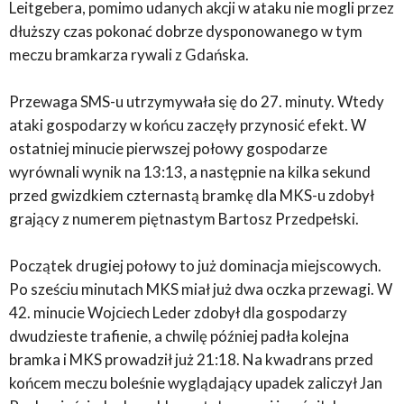
Leitgebera, pomimo udanych akcji w ataku nie mogli przez
dłuższy czas pokonać dobrze dysponowanego w tym
meczu bramkarza rywali z Gdańska.
Przewaga SMS-u utrzymywała się do 27. minuty. Wtedy
ataki gospodarzy w końcu zaczęły przynosić efekt. W
ostatniej minucie pierwszej połowy gospodarze
wyrównali wynik na 13:13, a następnie na kilka sekund
przed gwizdkiem czternastą bramkę dla MKS-u zdobył
grający z numerem piętnastym Bartosz Przedpełski.
Początek drugiej połowy to już dominacja miejscowych.
Po sześciu minutach MKS miał już dwa oczka przewagi. W
42. minucie Wojciech Leder zdobył dla gospodarzy
dwudzieste trafienie, a chwilę później padła kolejna
bramka i MKS prowadził już 21:18. Na kwadrans przed
końcem meczu boleśnie wyglądający upadek zaliczył Jan