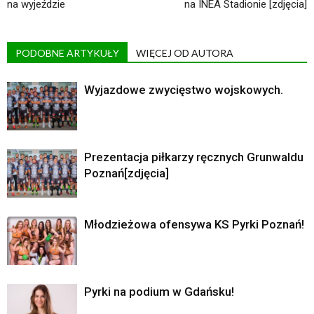
na wyjeździe
na INEA Stadionie [zdjęcia]
PODOBNE ARTYKUŁY
WIĘCEJ OD AUTORA
Wyjazdowe zwycięstwo wojskowych.
Prezentacja piłkarzy ręcznych Grunwaldu
Poznań[zdjęcia]
Młodzieżowa ofensywa KS Pyrki Poznań!
Pyrki na podium w Gdańsku!