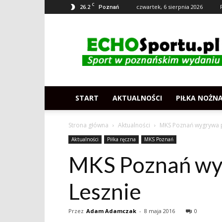
C
26.2
czwartek, 6 sierpnia 2026
Poznań
Echosportu.pl
–
Sport
w
Poznaniu
START
AKTUALNOŚCI
PIŁKA NOŻN
Strona główna
Aktualności
MKS Poznań wygrywa 
Aktualności
Piłka ręczna
MKS Poznań
MKS Poznań wy
Lesznie
Przez
Adam Adamczak
-
8 maja 2016
0