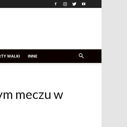
RTY WALKI
INNE
ym meczu w