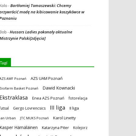
Bartłomiej Tomaszewski: Chcemy
Kolo
-
przywrócić modę na kibicowanie koszykówce w
Poznaniu
Hussars Ladies pokonały aktualne
Bob
-
Mistrzynie Polski[zdjęcia]
Tagi
AZS UAM Poznań
AZS AWF Poznań
Dawid Kownacki
Biofarm Basket Poznań
Ekstraklasa
Enea AZS Poznań
fotorelacja
III liga
II liga
futsal
Gergo Lovrencsics
Karol Linetty
Jan Urban
JTC MUKS Poznań
Kasper Hämäläinen
Katarzyna Piter
Kolejorz