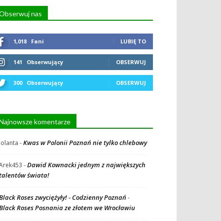
Obserwuj nas
1,018
Fani
LUBIĘ TO
141
Obserwujący
OBSERWUJ
300
Obserwujący
OBSERWUJ
Najnowsze komentarze
Kwas w Polonii Poznań nie tylko chlebowy
Jolanta
-
Dawid Kownacki jednym z największych
Arek453
-
talentów świata!
Black Roses zwyciężyły! - Codzienny Poznań
-
Black Roses Posnania ze złotem we Wrocławiu