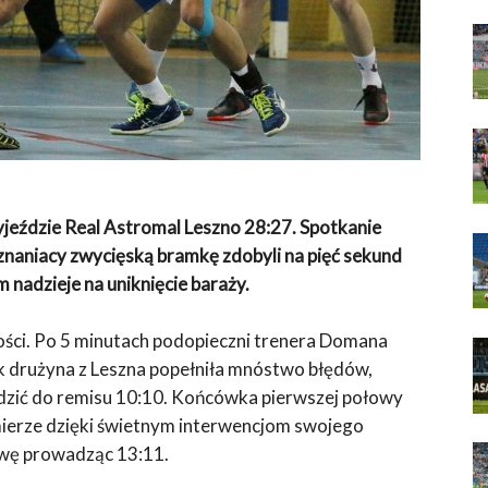
yjeździe Real Astromal Leszno 28:27. Spotkanie
znaniacy zwycięską bramkę zdobyli na pięć sekund
 nadzieje na uniknięcie baraży.
gości. Po 5 minutach podopieczni trenera Domana
ak drużyna z Leszna popełniła mnóstwo błędów,
dzić do remisu 10:10. Końcówka pierwszej połowy
mierze dzięki świetnym interwencjom swojego
rwę prowadząc 13:11.