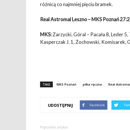
różnicą co najmniej pięciu bramek.
Real Astromal Leszno – MKS Poznań 27:2
MKS:
Zarzycki, Góral – Pacała 8, Leder 5,
Kasperczak J. 1, Żochowski, Komisarek, G
TAGI
MKS Poznań
piłka ręczna
Real Astroma
UDOSTĘPNIJ
Facebook
Twi
Poprzedni artykuł