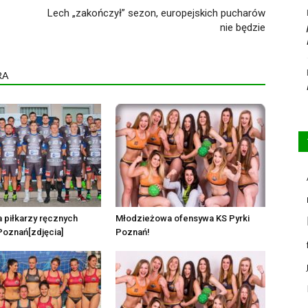
Lech „zakończył” sezon, europejskich pucharów
nie będzie
RA
 piłkarzy ręcznych
Młodzieżowa ofensywa KS Pyrki
Poznań[zdjęcia]
Poznań!