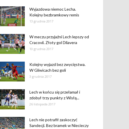
Wyjazdowa niemoc Lecha.
Kolejny bezbramkowy remis
13 grudnia 2017
W meczu przyjaźni Lech lepszy od
Cracovii. Złoty gol Dilavera
10 grudnia 2017
Kolejny wyjazd bez zwycięstwa.
W Gliwicach bez goli
3 grudnia 2017
Lech w końcu się przełamał i
zdobył trzy punkty z Wisłą...
26 listopada 2017
Lech nie potrafił zaskoczyć
Sandecji. Bez bramek w Niecieczy