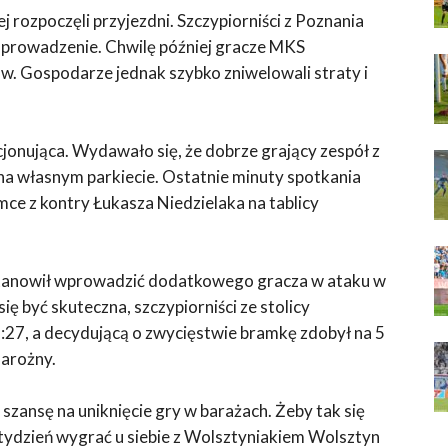
 rozpoczęli przyjezdni. Szczypiorniści z Poznania
na prowadzenie. Chwilę później gracze MKS
w. Gospodarze jednak szybko zniwelowali straty i
onująca. Wydawało się, że dobrze grający zespół z
na własnym parkiecie. Ostatnie minuty spotkania
amce z kontry Łukasza Niedzielaka na tablicy
tanowił wprowadzić dodatkowego gracza w ataku w
ę być skuteczna, szczypiorniści ze stolicy
:27, a decydującą o zwycięstwie bramkę zdobył na 5
arożny.
szansę na uniknięcie gry w barażach. Żeby tak się
 tydzień wygrać u siebie z Wolsztyniakiem Wolsztyn