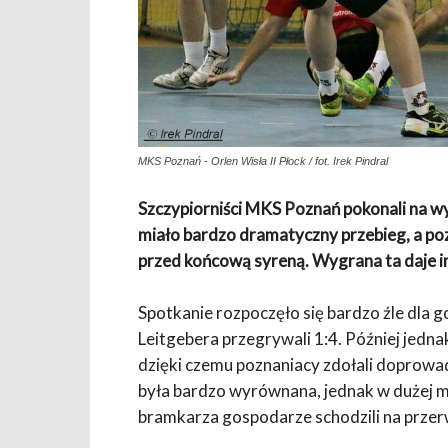
MKS Poznań - Orlen Wisła II Płock / fot. Irek Pindral
Szczypiorniści MKS Poznań pokonali na w
miało bardzo dramatyczny przebieg, a po
przed końcową syreną. Wygrana ta daje im
Spotkanie rozpoczęło się bardzo źle dla 
Leitgebera przegrywali 1:4. Później jedn
dzięki czemu poznaniacy zdołali doprowa
była bardzo wyrównana, jednak w dużej 
bramkarza gospodarze schodzili na prze