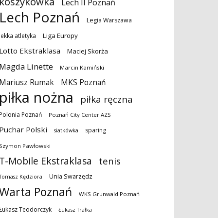
koszykówka
Lech II Poznań
Lech Poznań
Legia Warszawa
Liga Europy
lekka atletyka
Lotto Ekstraklasa
Maciej Skorża
Magda Linette
Marcin Kamiński
MKS Poznań
Mariusz Rumak
piłka nożna
piłka ręczna
Polonia Poznań
Poznań City Center AZS
Puchar Polski
sparing
siatkówka
Szymon Pawłowski
T-Mobile Ekstraklasa
tenis
Unia Swarzędz
Tomasz Kędziora
Warta Poznań
WKS Grunwald Poznań
Łukasz Teodorczyk
Łukasz Trałka