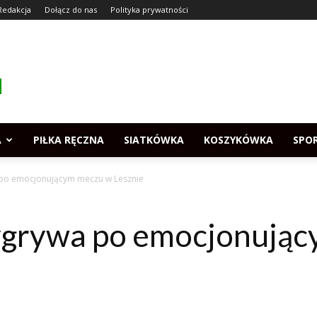
Redakcja
Dołącz do nas
Polityka prywatności
A
PIŁKA RĘCZNA
SIATKÓWKA
KOSZYKÓWKA
SPO
po emocjonującym meczu w Lesznie
grywa po emocjonując