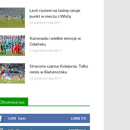
Lech rzutem na taśmę ratuje
punkt w meczu z Wisłą
27 października 2017
Kanonada i wielkie emocje w
Gdańsku
21 października 2017
Stracona szansa Kolejorza. Tylko
remis w Białymstoku
13 października 2017
Obserwuj nas
1,018
Fani
LUBIĘ TO