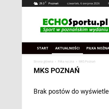
C
29.3
czwartek, 6 sierpnia 2026
Poznań
Echosportu.pl
–
Sport
w
Poznaniu
START
AKTUALNOŚCI
PIŁKA NOŻN
Strona główna
Piłka ręczna
MKS Poznań
MKS POZNAŃ
Brak postów do wyświetle