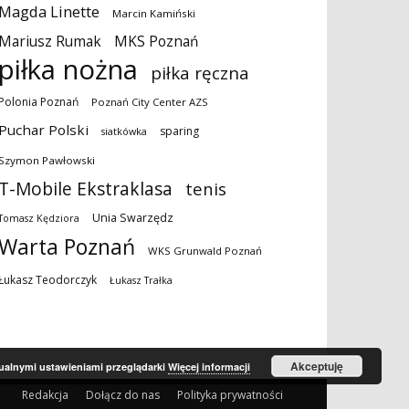
Magda Linette
Marcin Kamiński
MKS Poznań
Mariusz Rumak
piłka nożna
piłka ręczna
Polonia Poznań
Poznań City Center AZS
Puchar Polski
sparing
siatkówka
Szymon Pawłowski
T-Mobile Ekstraklasa
tenis
Unia Swarzędz
Tomasz Kędziora
Warta Poznań
WKS Grunwald Poznań
Łukasz Teodorczyk
Łukasz Trałka
Akceptuję
tualnymi ustawieniami przeglądarki
Więcej informacji
Redakcja
Dołącz do nas
Polityka prywatności