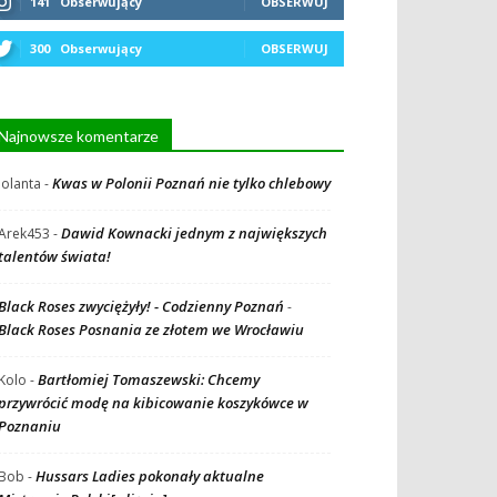
141
Obserwujący
OBSERWUJ
300
Obserwujący
OBSERWUJ
Najnowsze komentarze
Kwas w Polonii Poznań nie tylko chlebowy
Jolanta
-
Dawid Kownacki jednym z największych
Arek453
-
talentów świata!
Black Roses zwyciężyły! - Codzienny Poznań
-
Black Roses Posnania ze złotem we Wrocławiu
Bartłomiej Tomaszewski: Chcemy
Kolo
-
przywrócić modę na kibicowanie koszykówce w
Poznaniu
Hussars Ladies pokonały aktualne
Bob
-