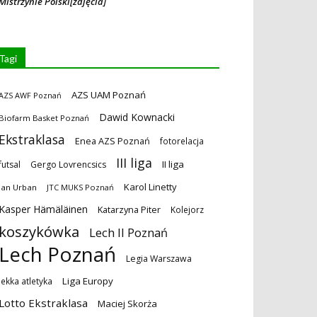
Mistrzynie Polski[zdjęcia]
Tagi
AZS UAM Poznań
AZS AWF Poznań
Dawid Kownacki
Biofarm Basket Poznań
Ekstraklasa
Enea AZS Poznań
fotorelacja
III liga
II liga
futsal
Gergo Lovrencsics
Karol Linetty
Jan Urban
JTC MUKS Poznań
Kasper Hämäläinen
Katarzyna Piter
Kolejorz
koszykówka
Lech II Poznań
Lech Poznań
Legia Warszawa
Liga Europy
lekka atletyka
Lotto Ekstraklasa
Maciej Skorża