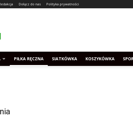
Redakcja
Dołącz do nas
Polityka prywatności
A
PIŁKA RĘCZNA
SIATKÓWKA
KOSZYKÓWKA
SPO
nia