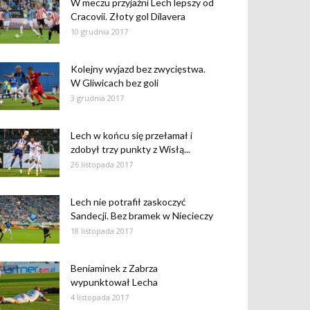
W meczu przyjaźni Lech lepszy od
Cracovii. Złoty gol Dilavera
10 grudnia 2017
Kolejny wyjazd bez zwycięstwa.
W Gliwicach bez goli
3 grudnia 2017
Lech w końcu się przełamał i
zdobył trzy punkty z Wisłą...
26 listopada 2017
Lech nie potrafił zaskoczyć
Sandecji. Bez bramek w Niecieczy
18 listopada 2017
Beniaminek z Zabrza
wypunktował Lecha
4 listopada 2017