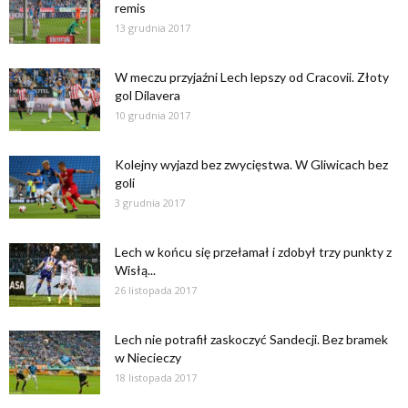
remis
13 grudnia 2017
W meczu przyjaźni Lech lepszy od Cracovii. Złoty
gol Dilavera
10 grudnia 2017
Kolejny wyjazd bez zwycięstwa. W Gliwicach bez
goli
3 grudnia 2017
Lech w końcu się przełamał i zdobył trzy punkty z
Wisłą...
26 listopada 2017
Lech nie potrafił zaskoczyć Sandecji. Bez bramek
w Niecieczy
18 listopada 2017