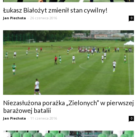
Łukasz Białożyt zmienił stan cywilny!
Jan Piechota
-
26 czerwca 2016
0
Niezasłużona porażka „Zielonych” w pierwszej
barażowej batalii
Jan Piechota
-
11 czerwca 2016
0