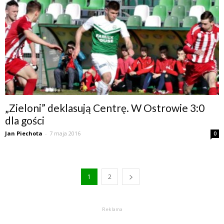
„Zieloni” deklasują Centrę. W Ostrowie 3:0
dla gości
Jan Piechota
-
7 maja 2016
0
1
2
Reklama