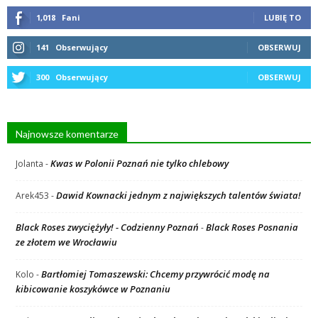
1,018
Fani
LUBIĘ TO
141
Obserwujący
OBSERWUJ
300
Obserwujący
OBSERWUJ
Najnowsze komentarze
Kwas w Polonii Poznań nie tylko chlebowy
Jolanta
-
Dawid Kownacki jednym z największych talentów świata!
Arek453
-
Black Roses zwyciężyły! - Codzienny Poznań
Black Roses Posnania
-
ze złotem we Wrocławiu
Bartłomiej Tomaszewski: Chcemy przywrócić modę na
Kolo
-
kibicowanie koszykówce w Poznaniu