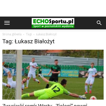
Strona główna
Tagi
Łukasz Białożyt
Tag: Łukasz Białożyt
Zwycięski remis Warty, „Zieloni” pewni