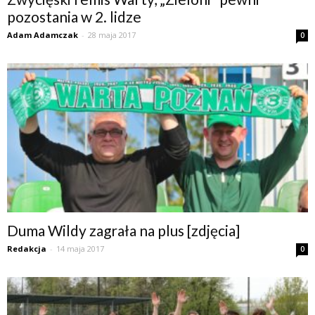
pozostania w 2. lidze
Adam Adamczak
-
28 maja 2017
0
Duma Wildy zagrała na plus [zdjęcia]
Redakcja
-
14 maja 2017
0