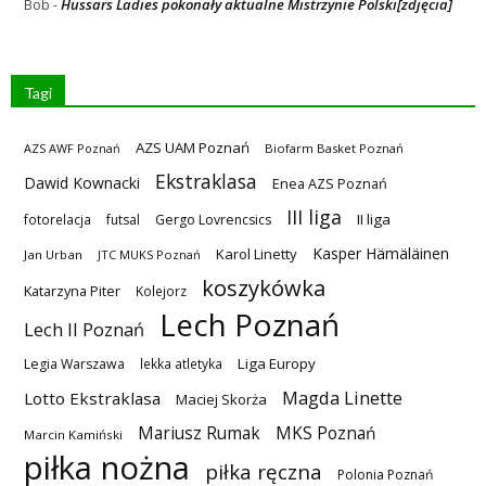
Hussars Ladies pokonały aktualne Mistrzynie Polski[zdjęcia]
Bob
-
Tagi
AZS UAM Poznań
AZS AWF Poznań
Biofarm Basket Poznań
Ekstraklasa
Dawid Kownacki
Enea AZS Poznań
III liga
II liga
fotorelacja
futsal
Gergo Lovrencsics
Kasper Hämäläinen
Karol Linetty
Jan Urban
JTC MUKS Poznań
koszykówka
Katarzyna Piter
Kolejorz
Lech Poznań
Lech II Poznań
Liga Europy
Legia Warszawa
lekka atletyka
Magda Linette
Lotto Ekstraklasa
Maciej Skorża
MKS Poznań
Mariusz Rumak
Marcin Kamiński
piłka nożna
piłka ręczna
Polonia Poznań