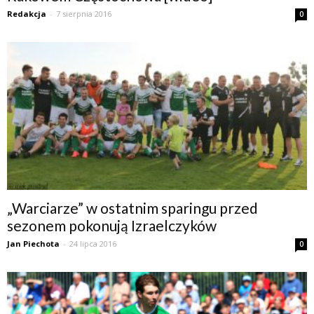
Redakcja
-
7 sierpnia 2016
0
„Warciarze” w ostatnim sparingu przed
sezonem pokonują Izraelczyków
Jan Piechota
-
24 lipca 2016
0