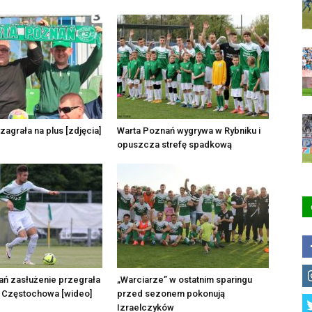
zagrała na plus [zdjęcia]
Warta Poznań wygrywa w Rybniku i
opuszcza strefę spadkową
ań zasłużenie przegrała
„Warciarze” w ostatnim sparingu
Częstochowa [wideo]
przed sezonem pokonują
Izraelczyków