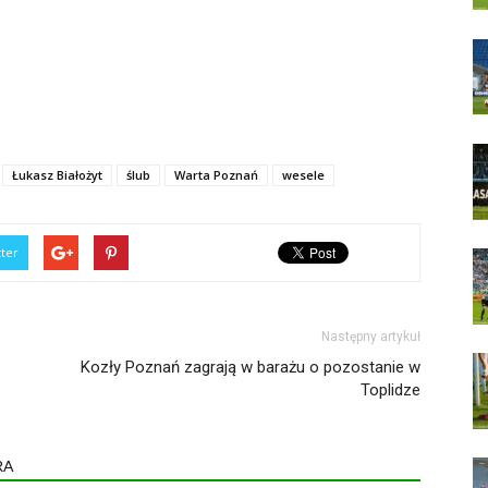
Łukasz Białożyt
ślub
Warta Poznań
wesele
tter
Następny artykuł
Kozły Poznań zagrają w barażu o pozostanie w
Toplidze
RA