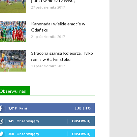
punkt w meczu z Wisłą
27 października 2017
Kanonada i wielkie emocje w
Gdańsku
21 października 2017
Stracona szansa Kolejorza. Tylko
remis w Białymstoku
13 października 2017
Obserwuj nas
1,018
Fani
LUBIĘ TO
141
Obserwujący
OBSERWUJ
300
Obserwujący
OBSERWUJ