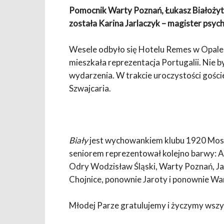
Pomocnik Warty Poznań, Łukasz Białożyt 
została Karina Jarlaczyk – magister psych
Wesele odbyło się Hotelu Remes w Opale
mieszkała reprezentacja Portugalii. Nie b
wydarzenia. W trakcie uroczystości gości
Szwajcaria.
Biały
jest wychowankiem klubu 1920 Mosin
seniorem reprezentował kolejno barwy: A
Odry Wodzisław Śląski, Warty Poznań, Ja
Chojnice, ponownie Jaroty i ponownie War
Młodej Parze gratulujemy i życzymy wszy