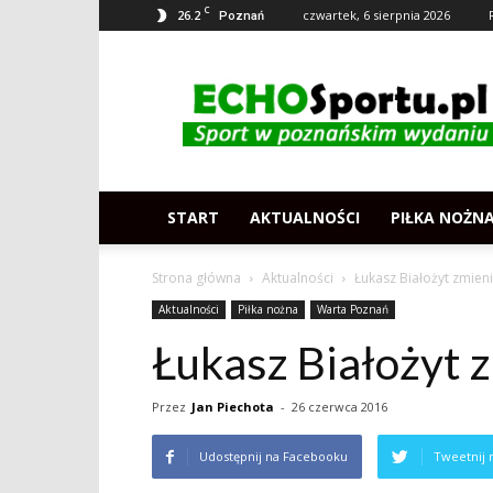
C
26.2
czwartek, 6 sierpnia 2026
Poznań
Echosportu.pl
–
Sport
w
Poznaniu
START
AKTUALNOŚCI
PIŁKA NOŻN
Strona główna
Aktualności
Łukasz Białożyt zmienił
Aktualności
Piłka nożna
Warta Poznań
Łukasz Białożyt z
Przez
Jan Piechota
-
26 czerwca 2016
Udostępnij na Facebooku
Tweetnij 