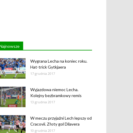
Najnowsze
Wygrana Lecha na koniec roku.
Hat-trick Gytkjaera
17 grudnia 2017
Wyjazdowa niemoc Lecha.
Kolejny bezbramkowy remis
13 grudnia 2017
W meczu przyjaźni Lech lepszy od
Cracovii. Złoty gol Dilavera
10 grudnia 2017