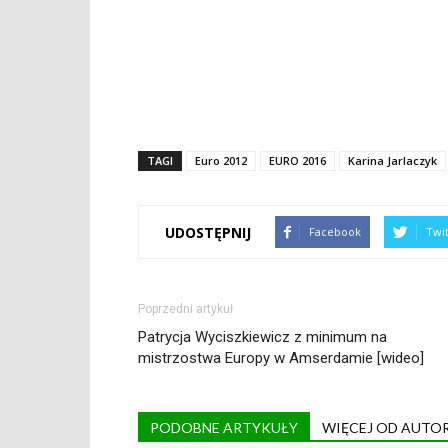
TAGI
Euro 2012
EURO 2016
Karina Jarlaczyk
UDOSTĘPNIJ
Facebook
Twi
Poprzedni artykuł
Patrycja Wyciszkiewicz z minimum na
mistrzostwa Europy w Amserdamie [wideo]
PODOBNE ARTYKUŁY
WIĘCEJ OD AUTO