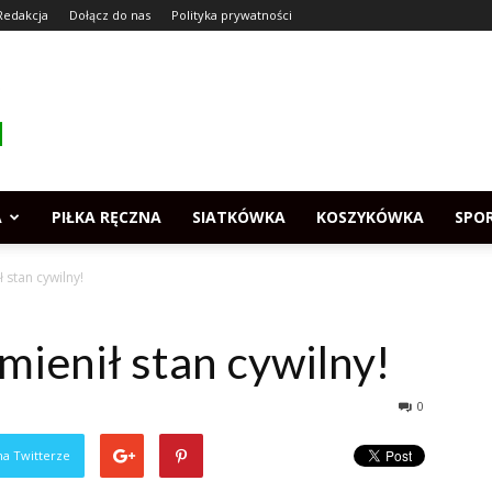
Redakcja
Dołącz do nas
Polityka prywatności
A
PIŁKA RĘCZNA
SIATKÓWKA
KOSZYKÓWKA
SPO
 stan cywilny!
mienił stan cywilny!
0
na Twitterze