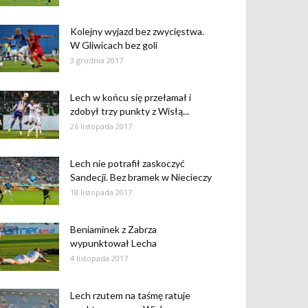
Kolejny wyjazd bez zwycięstwa.
W Gliwicach bez goli
3 grudnia 2017
Lech w końcu się przełamał i
zdobył trzy punkty z Wisłą...
26 listopada 2017
Lech nie potrafił zaskoczyć
Sandecji. Bez bramek w Niecieczy
18 listopada 2017
Beniaminek z Zabrza
wypunktował Lecha
4 listopada 2017
Lech rzutem na taśmę ratuje