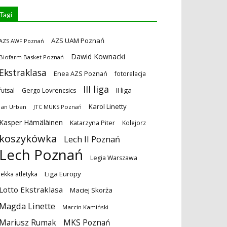
Tagi
AZS UAM Poznań
AZS AWF Poznań
Dawid Kownacki
Biofarm Basket Poznań
Ekstraklasa
Enea AZS Poznań
fotorelacja
III liga
II liga
futsal
Gergo Lovrencsics
Karol Linetty
Jan Urban
JTC MUKS Poznań
Kasper Hämäläinen
Katarzyna Piter
Kolejorz
koszykówka
Lech II Poznań
Lech Poznań
Legia Warszawa
Liga Europy
lekka atletyka
Lotto Ekstraklasa
Maciej Skorża
Magda Linette
Marcin Kamiński
MKS Poznań
Mariusz Rumak