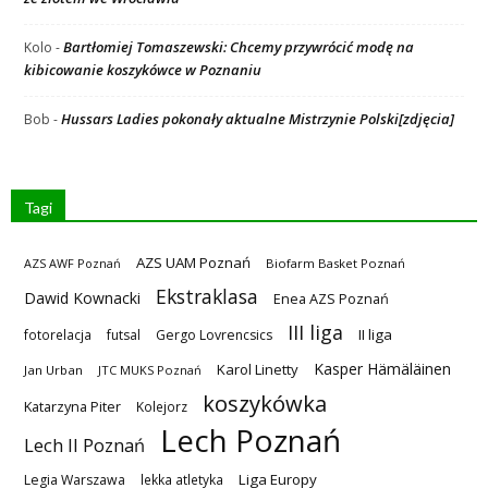
Bartłomiej Tomaszewski: Chcemy przywrócić modę na
Kolo
-
kibicowanie koszykówce w Poznaniu
Hussars Ladies pokonały aktualne Mistrzynie Polski[zdjęcia]
Bob
-
Tagi
AZS UAM Poznań
AZS AWF Poznań
Biofarm Basket Poznań
Ekstraklasa
Dawid Kownacki
Enea AZS Poznań
III liga
II liga
fotorelacja
futsal
Gergo Lovrencsics
Kasper Hämäläinen
Karol Linetty
Jan Urban
JTC MUKS Poznań
koszykówka
Katarzyna Piter
Kolejorz
Lech Poznań
Lech II Poznań
Liga Europy
Legia Warszawa
lekka atletyka