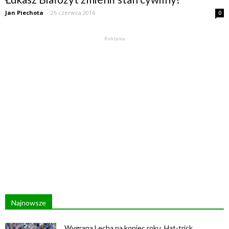
Jan Piechota
-
26 czerwca 2016
0
Reklama
Najnowsze
Wygrana Lecha na koniec roku. Hat-trick