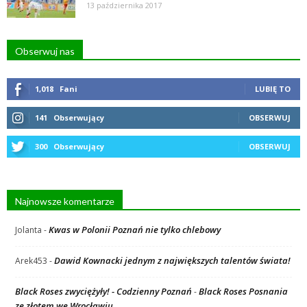
13 października 2017
Obserwuj nas
1,018
Fani
LUBIĘ TO
141
Obserwujący
OBSERWUJ
300
Obserwujący
OBSERWUJ
Najnowsze komentarze
Kwas w Polonii Poznań nie tylko chlebowy
Jolanta
-
Dawid Kownacki jednym z największych talentów świata!
Arek453
-
Black Roses zwyciężyły! - Codzienny Poznań
Black Roses Posnania
-
ze złotem we Wrocławiu