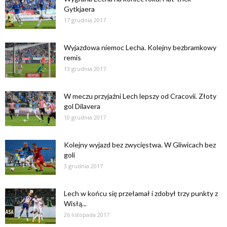
Gytkjaera
17 grudnia 2017
Wyjazdowa niemoc Lecha. Kolejny bezbramkowy
remis
13 grudnia 2017
W meczu przyjaźni Lech lepszy od Cracovii. Złoty
gol Dilavera
10 grudnia 2017
Kolejny wyjazd bez zwycięstwa. W Gliwicach bez
goli
3 grudnia 2017
Lech w końcu się przełamał i zdobył trzy punkty z
Wisłą...
26 listopada 2017