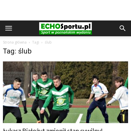
Strona główna
Tagi
ślub
Tag: ślub
Łukasz Białożyt zmienił stan cywilny!