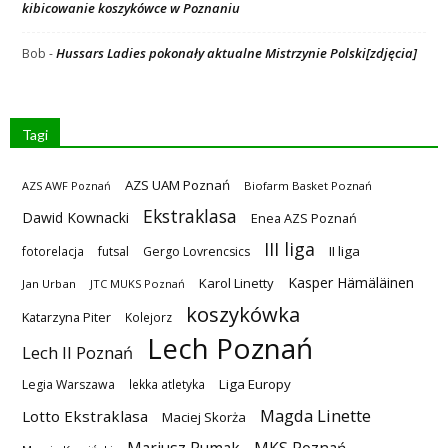
kibicowanie koszykówce w Poznaniu
Hussars Ladies pokonały aktualne Mistrzynie Polski[zdjęcia]
Bob
-
Tagi
AZS UAM Poznań
AZS AWF Poznań
Biofarm Basket Poznań
Ekstraklasa
Dawid Kownacki
Enea AZS Poznań
III liga
II liga
fotorelacja
futsal
Gergo Lovrencsics
Kasper Hämäläinen
Karol Linetty
Jan Urban
JTC MUKS Poznań
koszykówka
Katarzyna Piter
Kolejorz
Lech Poznań
Lech II Poznań
Liga Europy
Legia Warszawa
lekka atletyka
Magda Linette
Lotto Ekstraklasa
Maciej Skorża
MKS Poznań