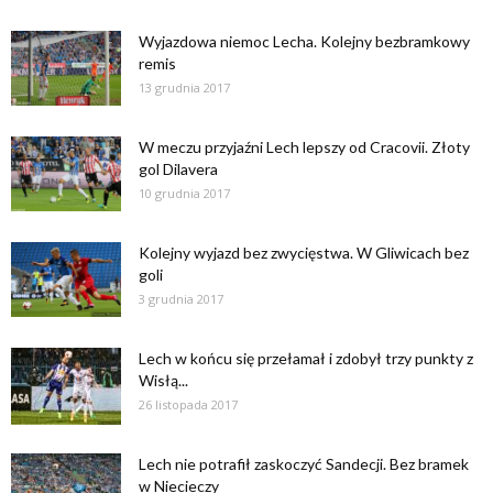
Wyjazdowa niemoc Lecha. Kolejny bezbramkowy
remis
13 grudnia 2017
W meczu przyjaźni Lech lepszy od Cracovii. Złoty
gol Dilavera
10 grudnia 2017
Kolejny wyjazd bez zwycięstwa. W Gliwicach bez
goli
3 grudnia 2017
Lech w końcu się przełamał i zdobył trzy punkty z
Wisłą...
26 listopada 2017
Lech nie potrafił zaskoczyć Sandecji. Bez bramek
w Niecieczy