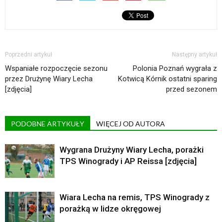
Poprzedni artykuł
Następny artykuł
Wspaniałe rozpoczęcie sezonu
Polonia Poznań wygrała z
przez Drużynę Wiary Lecha
Kotwicą Kórnik ostatni sparing
[zdjęcia]
przed sezonem
PODOBNE ARTYKUŁY
WIĘCEJ OD AUTORA
Wygrana Drużyny Wiary Lecha, porażki
TPS Winogrady i AP Reissa [zdjęcia]
Wiara Lecha na remis, TPS Winogrady z
porażką w lidze okręgowej