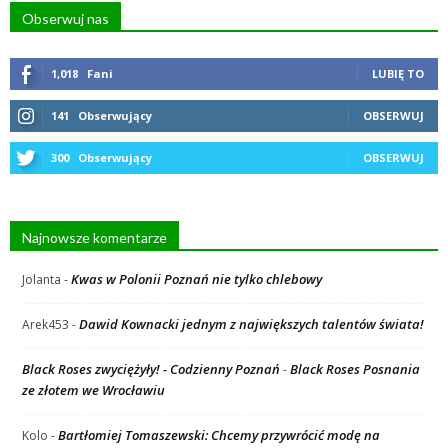
Obserwuj nas
1,018
Fani
LUBIĘ TO
141
Obserwujący
OBSERWUJ
300
Obserwujący
OBSERWUJ
Najnowsze komentarze
Kwas w Polonii Poznań nie tylko chlebowy
Jolanta
-
Dawid Kownacki jednym z największych talentów świata!
Arek453
-
Black Roses zwyciężyły! - Codzienny Poznań
Black Roses Posnania
-
ze złotem we Wrocławiu
Bartłomiej Tomaszewski: Chcemy przywrócić modę na
Kolo
-