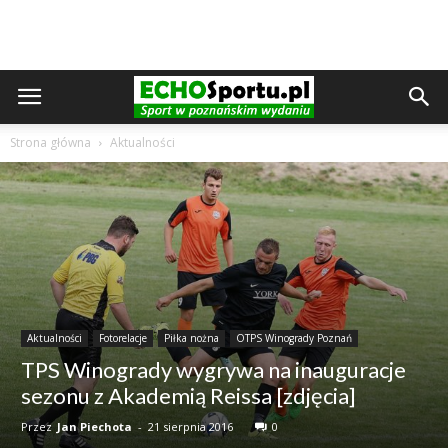
Strona główna
Aktualności
Aktualności
Fotorelacje
Piłka nożna
OTPS Winogrady Poznań
TPS Winogrady wygrywa na inauguracje
sezonu z Akademią Reissa [zdjęcia]
Przez
Jan Piechota
-
21 sierpnia 2016
0