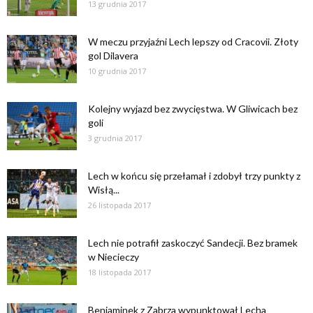
13 grudnia 2017
W meczu przyjaźni Lech lepszy od Cracovii. Złoty
gol Dilavera
10 grudnia 2017
Kolejny wyjazd bez zwycięstwa. W Gliwicach bez
goli
3 grudnia 2017
Lech w końcu się przełamał i zdobył trzy punkty z
Wisłą...
26 listopada 2017
Lech nie potrafił zaskoczyć Sandecji. Bez bramek
w Niecieczy
18 listopada 2017
Beniaminek z Zabrza wypunktował Lecha