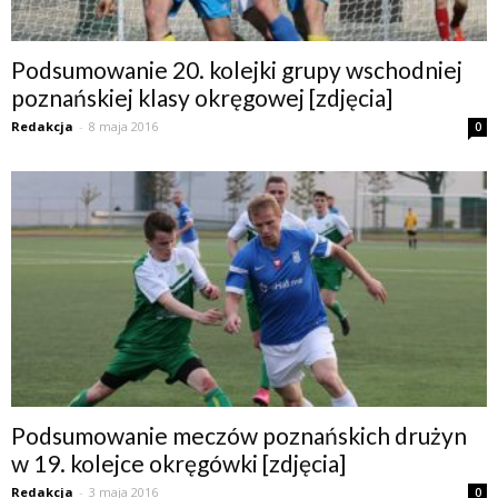
Podsumowanie 20. kolejki grupy wschodniej
poznańskiej klasy okręgowej [zdjęcia]
Redakcja
-
8 maja 2016
0
Podsumowanie meczów poznańskich drużyn
w 19. kolejce okręgówki [zdjęcia]
Redakcja
-
3 maja 2016
0