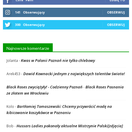
141
Obserwujący
OBSERWUJ
300
Obserwujący
OBSERWUJ
Najnowsze komentarze
Kwas w Polonii Poznań nie tylko chlebowy
Jolanta
-
Dawid Kownacki jednym z największych talentów świata!
Arek453
-
Black Roses zwyciężyły! - Codzienny Poznań
Black Roses Posnania
-
ze złotem we Wrocławiu
Bartłomiej Tomaszewski: Chcemy przywrócić modę na
Kolo
-
kibicowanie koszykówce w Poznaniu
Hussars Ladies pokonały aktualne Mistrzynie Polski[zdjęcia]
Bob
-