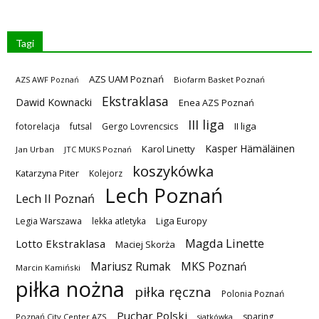
Tagi
AZS UAM Poznań
AZS AWF Poznań
Biofarm Basket Poznań
Ekstraklasa
Dawid Kownacki
Enea AZS Poznań
III liga
II liga
fotorelacja
futsal
Gergo Lovrencsics
Kasper Hämäläinen
Karol Linetty
Jan Urban
JTC MUKS Poznań
koszykówka
Katarzyna Piter
Kolejorz
Lech Poznań
Lech II Poznań
Liga Europy
Legia Warszawa
lekka atletyka
Magda Linette
Lotto Ekstraklasa
Maciej Skorża
MKS Poznań
Mariusz Rumak
Marcin Kamiński
piłka nożna
piłka ręczna
Polonia Poznań
Puchar Polski
sparing
Poznań City Center AZS
siatkówka