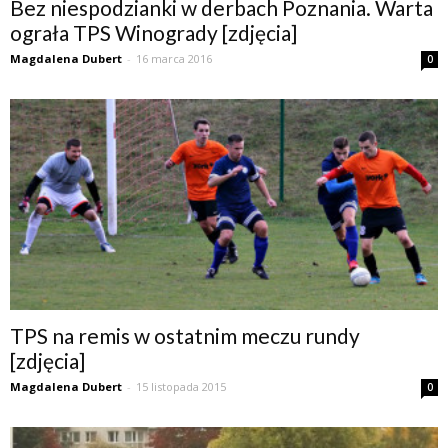
Bez niespodzianki w derbach Poznania. Warta
ograła TPS Winogrady [zdjęcia]
Magdalena Dubert
-
16 marca 2016
0
TPS na remis w ostatnim meczu rundy
[zdjęcia]
Magdalena Dubert
-
15 listopada 2015
0