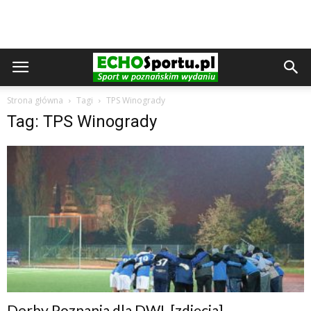
Strona główna
Tagi
TPS Winogrady
Tag: TPS Winogrady
Derby Poznania dla DWL [zdjęcia]