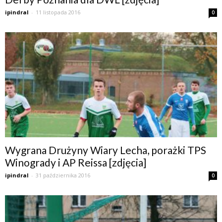
ipindral
-
11 listopada 2016
0
Wygrana Drużyny Wiary Lecha, porażki TPS
Winogrady i AP Reissa [zdjęcia]
ipindral
-
31 października 2016
0