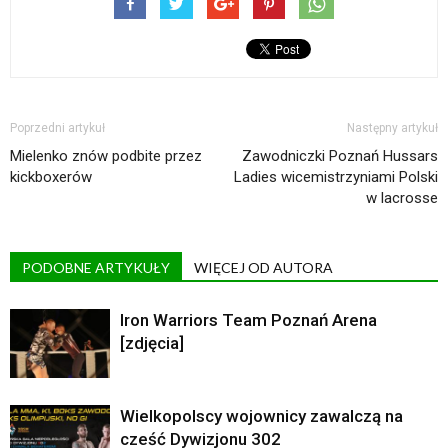
Poprzedni artykuł
Następny artykuł
Mielenko znów podbite przez
Zawodniczki Poznań Hussars
kickboxerów
Ladies wicemistrzyniami Polski
w lacrosse
PODOBNE ARTYKUŁY
WIĘCEJ OD AUTORA
Iron Warriors Team Poznań Arena
[zdjęcia]
Wielkopolscy wojownicy zawalczą na
cześć Dywizjonu 302