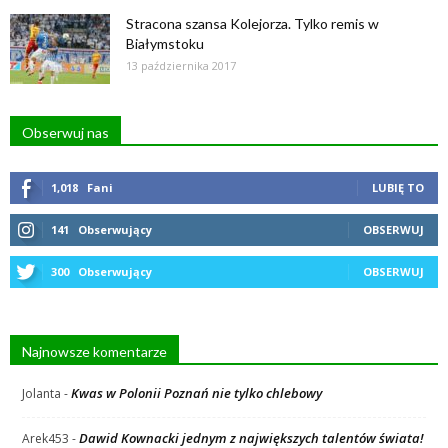
Stracona szansa Kolejorza. Tylko remis w
Białymstoku
13 października 2017
Obserwuj nas
1,018
Fani
LUBIĘ TO
141
Obserwujący
OBSERWUJ
300
Obserwujący
OBSERWUJ
Najnowsze komentarze
Kwas w Polonii Poznań nie tylko chlebowy
Jolanta
-
Dawid Kownacki jednym z największych talentów świata!
Arek453
-