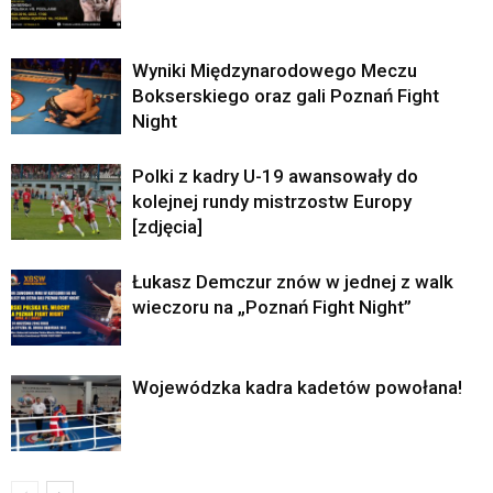
Wyniki Międzynarodowego Meczu
Bokserskiego oraz gali Poznań Fight
Night
Polki z kadry U-19 awansowały do
kolejnej rundy mistrzostw Europy
[zdjęcia]
Łukasz Demczur znów w jednej z walk
wieczoru na „Poznań Fight Night”
Wojewódzka kadra kadetów powołana!