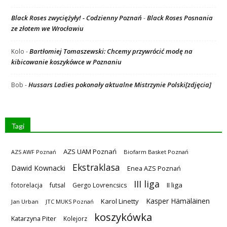
Black Roses zwyciężyły! - Codzienny Poznań
Black Roses Posnania
-
ze złotem we Wrocławiu
Bartłomiej Tomaszewski: Chcemy przywrócić modę na
Kolo
-
kibicowanie koszykówce w Poznaniu
Hussars Ladies pokonały aktualne Mistrzynie Polski[zdjęcia]
Bob
-
Tagi
AZS UAM Poznań
AZS AWF Poznań
Biofarm Basket Poznań
Ekstraklasa
Dawid Kownacki
Enea AZS Poznań
III liga
II liga
fotorelacja
futsal
Gergo Lovrencsics
Kasper Hämäläinen
Karol Linetty
Jan Urban
JTC MUKS Poznań
koszykówka
Katarzyna Piter
Kolejorz