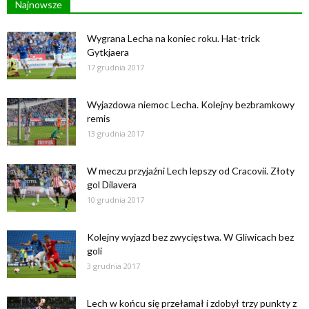
Najnowsze
Wygrana Lecha na koniec roku. Hat-trick
Gytkjaera
17 grudnia 2017
Wyjazdowa niemoc Lecha. Kolejny bezbramkowy
remis
13 grudnia 2017
W meczu przyjaźni Lech lepszy od Cracovii. Złoty
gol Dilavera
10 grudnia 2017
Kolejny wyjazd bez zwycięstwa. W Gliwicach bez
goli
3 grudnia 2017
Lech w końcu się przełamał i zdobył trzy punkty z