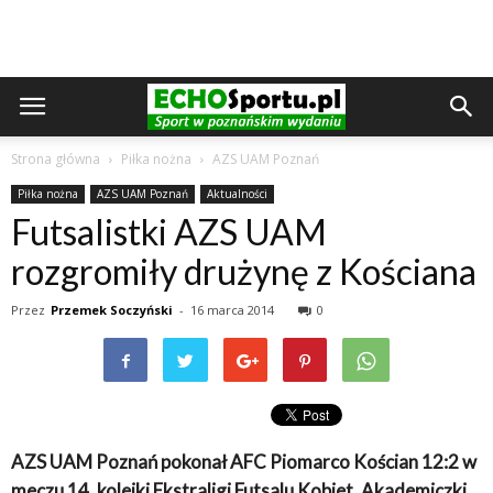
Strona główna
Piłka nożna
AZS UAM Poznań
Piłka nożna
AZS UAM Poznań
Aktualności
Futsalistki AZS UAM
rozgromiły drużynę z Kościana
Przez
Przemek Soczyński
-
16 marca 2014
0
AZS UAM Poznań pokonał AFC Piomarco Kościan 12:2 w
meczu 14. kolejki Ekstraligi Futsalu Kobiet. Akademiczki