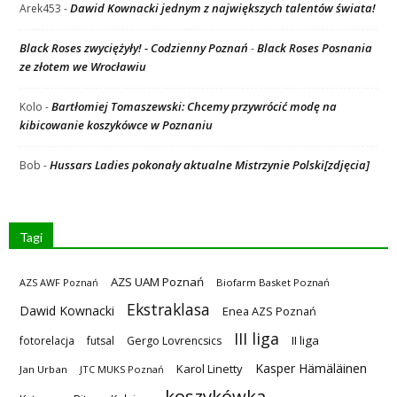
Dawid Kownacki jednym z największych talentów świata!
Arek453
-
Black Roses zwyciężyły! - Codzienny Poznań
Black Roses Posnania
-
ze złotem we Wrocławiu
Bartłomiej Tomaszewski: Chcemy przywrócić modę na
Kolo
-
kibicowanie koszykówce w Poznaniu
Hussars Ladies pokonały aktualne Mistrzynie Polski[zdjęcia]
Bob
-
Tagi
AZS UAM Poznań
AZS AWF Poznań
Biofarm Basket Poznań
Ekstraklasa
Dawid Kownacki
Enea AZS Poznań
III liga
II liga
fotorelacja
futsal
Gergo Lovrencsics
Kasper Hämäläinen
Karol Linetty
Jan Urban
JTC MUKS Poznań
koszykówka