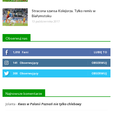
Stracona szansa Kolejorza. Tylko remis w
Białymstoku
13 października 2017
Obserwuj nas
1,018
Fani
LUBIĘ TO
141
Obserwujący
OBSERWUJ
300
Obserwujący
OBSERWUJ
Najnowsze komentarze
Kwas w Polonii Poznań nie tylko chlebowy
Jolanta
-