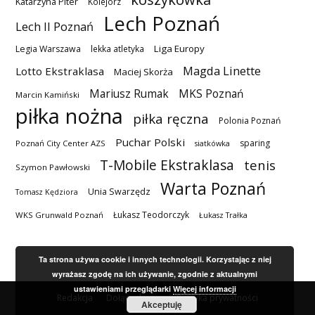
Katarzyna Piter
Kolejorz
Lech Poznań
Lech II Poznań
Liga Europy
Legia Warszawa
lekka atletyka
Magda Linette
Lotto Ekstraklasa
Maciej Skorża
MKS Poznań
Mariusz Rumak
Marcin Kamiński
piłka nożna
piłka ręczna
Polonia Poznań
Puchar Polski
sparing
Poznań City Center AZS
siatkówka
T-Mobile Ekstraklasa
tenis
Szymon Pawłowski
Warta Poznań
Unia Swarzędz
Tomasz Kędziora
Łukasz Teodorczyk
WKS Grunwald Poznań
Łukasz Trałka
Ta strona używa cookie i innych technologii. Korzystając z niej
wyrażasz zgodę na ich używanie, zgodnie z aktualnymi
ustawieniami przeglądarki
Więcej informacji
Redakcja
Dołącz do nas
Polityka prywatności
Akceptuję