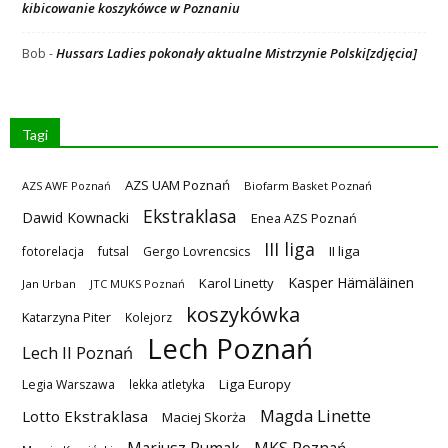
kibicowanie koszykówce w Poznaniu
Hussars Ladies pokonały aktualne Mistrzynie Polski[zdjęcia]
Bob
-
Tagi
AZS UAM Poznań
AZS AWF Poznań
Biofarm Basket Poznań
Ekstraklasa
Dawid Kownacki
Enea AZS Poznań
III liga
II liga
fotorelacja
futsal
Gergo Lovrencsics
Kasper Hämäläinen
Karol Linetty
Jan Urban
JTC MUKS Poznań
koszykówka
Katarzyna Piter
Kolejorz
Lech Poznań
Lech II Poznań
Liga Europy
Legia Warszawa
lekka atletyka
Magda Linette
Lotto Ekstraklasa
Maciej Skorża
MKS Poznań