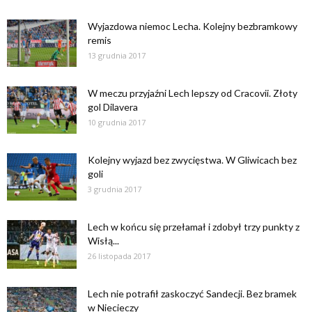
Wyjazdowa niemoc Lecha. Kolejny bezbramkowy
remis
13 grudnia 2017
W meczu przyjaźni Lech lepszy od Cracovii. Złoty
gol Dilavera
10 grudnia 2017
Kolejny wyjazd bez zwycięstwa. W Gliwicach bez
goli
3 grudnia 2017
Lech w końcu się przełamał i zdobył trzy punkty z
Wisłą...
26 listopada 2017
Lech nie potrafił zaskoczyć Sandecji. Bez bramek
w Niecieczy