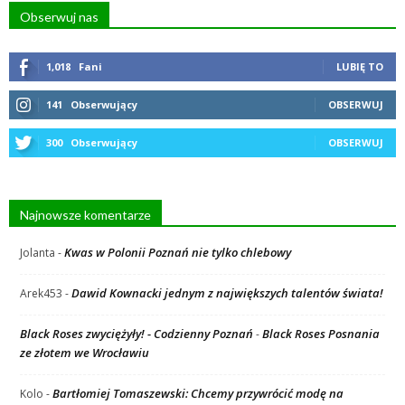
Obserwuj nas
1,018
Fani
LUBIĘ TO
141
Obserwujący
OBSERWUJ
300
Obserwujący
OBSERWUJ
Najnowsze komentarze
Kwas w Polonii Poznań nie tylko chlebowy
Jolanta
-
Dawid Kownacki jednym z największych talentów świata!
Arek453
-
Black Roses zwyciężyły! - Codzienny Poznań
Black Roses Posnania
-
ze złotem we Wrocławiu
Bartłomiej Tomaszewski: Chcemy przywrócić modę na
Kolo
-