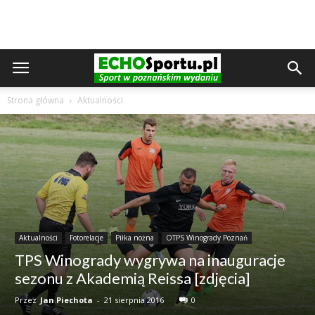
Strona główna
Aktualności
Aktualności
Fotorelacje
Piłka nożna
OTPS Winogrady Poznań
TPS Winogrady wygrywa na inauguracje
sezonu z Akademią Reissa [zdjęcia]
Przez
Jan Piechota
-
21 sierpnia 2016
0