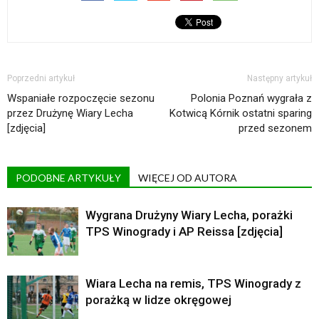
Poprzedni artykuł
Następny artykuł
Wspaniałe rozpoczęcie sezonu
Polonia Poznań wygrała z
przez Drużynę Wiary Lecha
Kotwicą Kórnik ostatni sparing
[zdjęcia]
przed sezonem
PODOBNE ARTYKUŁY
WIĘCEJ OD AUTORA
Wygrana Drużyny Wiary Lecha, porażki
TPS Winogrady i AP Reissa [zdjęcia]
Wiara Lecha na remis, TPS Winogrady z
porażką w lidze okręgowej