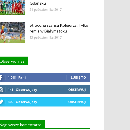
Gdańsku
21 października 2017
Stracona szansa Kolejorza. Tylko
remis w Białymstoku
13 października 2017
Obserwuj nas
1,018
Fani
LUBIĘ TO
141
Obserwujący
OBSERWUJ
300
Obserwujący
OBSERWUJ
Najnowsze komentarze