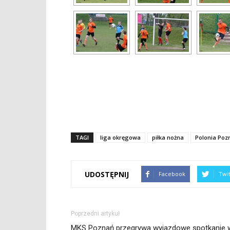
TAGI
liga okręgowa
piłka nożna
Polonia Poz
UDOSTĘPNIJ
Facebook
Twi
Poprzedni artykuł
MKS Poznań przegrywa wyjazdowe spotkanie 