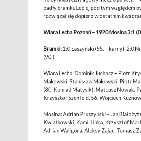
padły bramki. Lepiej pod tym względem był
rozwiązał się dopiero w ostatnim kwadran
Wiara Lecha Poznań – 1920 Mosina 3:1 (0
Bramki:
1:0 Łaszyński (55. – karny), 2:0 N
(90.)
Wiara Lecha: Dominik Juchacz – Piotr Kry
Makowski, Stanisław Makowski, Piotr Mak
(80. Konrad Matysik), Mateusz Nowak, Pa
Krzysztof Szenfeld, 56. Wojciech Kuznow
Mosina: Adrian Pruszyński – Jan Białożyt
Kwiatkowski, Kamil Linka, Krzysztof Mar
Adrian Waligóra, Aleksy Zając, Tomasz 