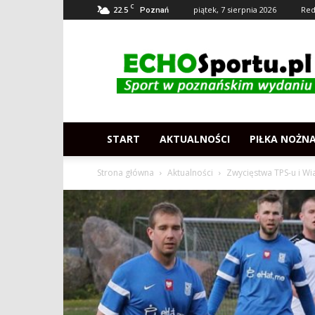
C
22.5
piątek, 7 sierpnia 2026
Red
Poznań
Echosportu.pl
–
Sport
w
Poznaniu
START
AKTUALNOŚCI
PIŁKA NOŻN
Strona główna
Aktualności
Zwycięstwa TPS-u i Wi