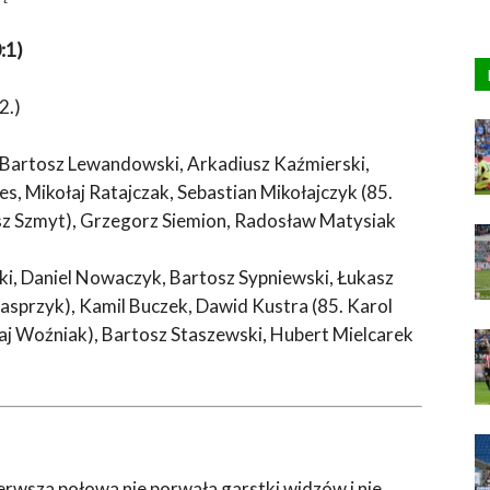
:1)
2.)
, Bartosz Lewandowski, Arkadiusz Kaźmierski,
, Mikołaj Ratajczak, Sebastian Mikołajczyk (85.
sz Szmyt), Grzegorz Siemion, Radosław Matysiak
ki, Daniel Nowaczyk, Bartosz Sypniewski, Łukasz
Kasprzyk), Kamil Buczek, Dawid Kustra (85. Karol
aj Woźniak), Bartosz Staszewski, Hubert Mielcarek
ierwsza połowa nie porwała garstki widzów i nie