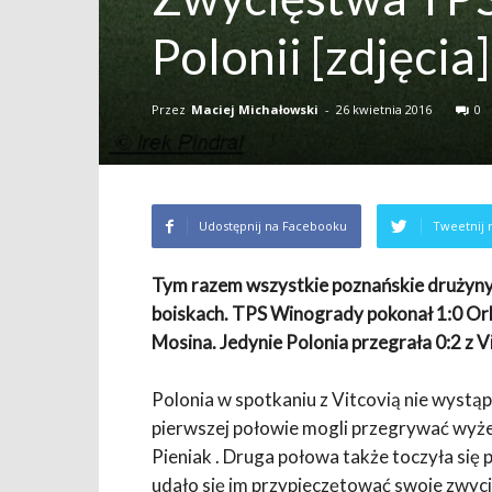
Polonii [zdjęcia]
Przez
Maciej Michałowski
-
26 kwietnia 2016
0
Udostępnij na Facebooku
Tweetnij 
Tym razem wszystkie poznańskie drużyny 
boiskach. TPS Winogrady pokonał 1:0 Or
Mosina. Jedynie Polonia przegrała 0:2 z 
Polonia w spotkaniu z Vitcovią nie wystąp
pierwszej połowie mogli przegrywać wyże
Pieniak . Druga połowa także toczyła się
udało się im przypieczętować swoje zwyc