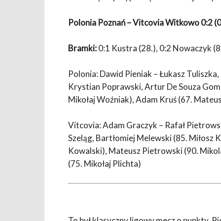
Polonia Poznań – Vitcovia Witkowo 0:2 (0
Bramki:
0:1 Kustra (28.), 0:2 Nowaczyk (8
Polonia: Dawid Pieniak – Łukasz Tuliszka
Krystian Poprawski, Artur De Souza Gomes
Mikołaj Woźniak), Adam Kruś (67. Mateu
Vitcovia: Adam Graczyk – Rafał Pietrows
Szeląg, Bartłomiej Melewski (85. Miłosz 
Kowalski), Mateusz Pietrowski (90. Mikol
(75. Mikołaj Plichta)
To był klasyczny ligowy mecz o punkty. P