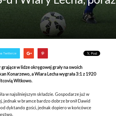
na Twitterze
grające w lidze okręgowej grały na swoich
kan Konarzewo, a Wiara Lecha wygrała 3:1 z 1920
Vitcovią Witkowo.
iła w najsilniejszym składzie. Gospodarze już w
j, jednak w bramce bardzo dobrze bronił Dawid
 pod dyktando gości, jednak dopiero w końcówce
ięstwo.