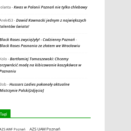
Kwas w Polonii Poznań nie tylko chlebowy
Jolanta
-
Dawid Kownacki jednym z największych
Arek453
-
talentów świata!
Black Roses zwyciężyły! - Codzienny Poznań
-
Black Roses Posnania ze złotem we Wrocławiu
Bartłomiej Tomaszewski: Chcemy
Kolo
-
przywrócić modę na kibicowanie koszykówce w
Poznaniu
Hussars Ladies pokonały aktualne
Bob
-
Mistrzynie Polski[zdjęcia]
Tagi
AZS UAM Poznań
AZS AWF Poznań