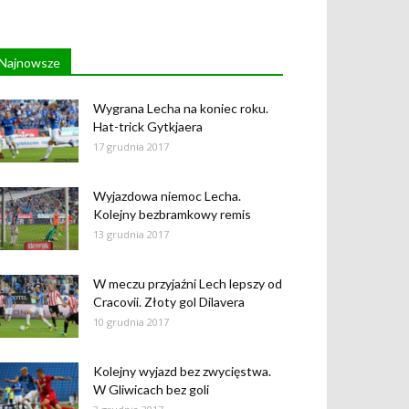
Najnowsze
Wygrana Lecha na koniec roku.
Hat-trick Gytkjaera
17 grudnia 2017
Wyjazdowa niemoc Lecha.
Kolejny bezbramkowy remis
13 grudnia 2017
W meczu przyjaźni Lech lepszy od
Cracovii. Złoty gol Dilavera
10 grudnia 2017
Kolejny wyjazd bez zwycięstwa.
W Gliwicach bez goli