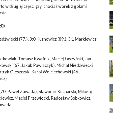
o w drugiej części gry, chociaż worek z golami
sie.
:0)
iedźwiecki (77.), 3:0 Kuznowicz (89.), 3:1 Markiewicz
stkowiak, Tomasz Kwaśnik, Maciej Łaszyński, Jan
owski (67. Jakub Pawlaczyk), Michał Niedźwiecki
tryk Oleszczyk, Karol Wojciechowski (46.
icz)
 (70. Paweł Zawada), Sławomir Kucharski, Mikołaj
kiewicz, Maciej Przewłocki, Radosław Sobkowicz,
Zawada