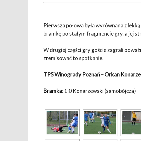
Pierwsza połowa była wyrównana z lekk
bramkę po stałym fragmencie gry, a jej s
W drugiej części gry goście zagrali odważni
zremisować to spotkanie.
TPS Winogrady Poznań – Orkan Konarzew
Bramka:
1:0 Konarzewski (samobójcza)