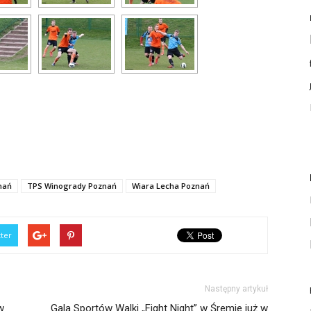
nań
TPS Winogrady Poznań
Wiara Lecha Poznań
tter
Następny artykuł
w
Gala Sportów Walki „Fight Night” w Śremie już w