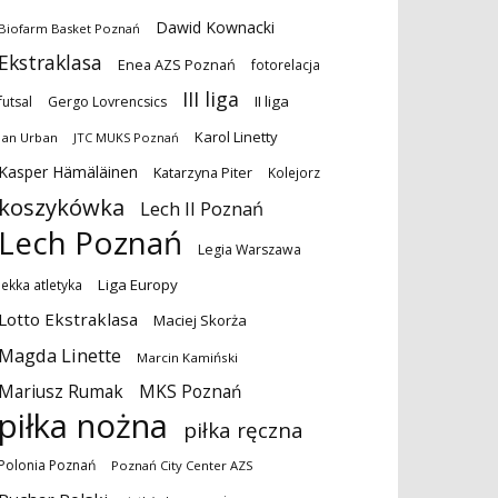
Dawid Kownacki
Biofarm Basket Poznań
Ekstraklasa
Enea AZS Poznań
fotorelacja
III liga
II liga
futsal
Gergo Lovrencsics
Karol Linetty
Jan Urban
JTC MUKS Poznań
Kasper Hämäläinen
Katarzyna Piter
Kolejorz
koszykówka
Lech II Poznań
Lech Poznań
Legia Warszawa
Liga Europy
lekka atletyka
Lotto Ekstraklasa
Maciej Skorża
Magda Linette
Marcin Kamiński
MKS Poznań
Mariusz Rumak
piłka nożna
piłka ręczna
Polonia Poznań
Poznań City Center AZS