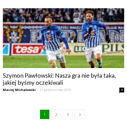
Szymon Pawłowski: Nasza gra nie była taka,
jakiej byśmy oczekiwali
Maciej Michałowski
-
17 października 2016
0
1
2
3