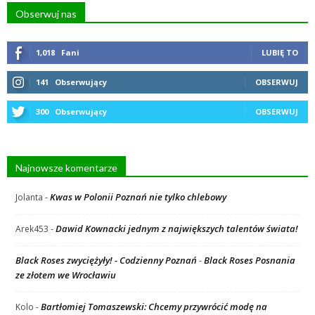
Obserwuj nas
1,018
Fani
LUBIĘ TO
141
Obserwujący
OBSERWUJ
300
Obserwujący
OBSERWUJ
Najnowsze komentarze
Kwas w Polonii Poznań nie tylko chlebowy
Jolanta
-
Dawid Kownacki jednym z największych talentów świata!
Arek453
-
Black Roses zwyciężyły! - Codzienny Poznań
Black Roses Posnania
-
ze złotem we Wrocławiu
Bartłomiej Tomaszewski: Chcemy przywrócić modę na
Kolo
-