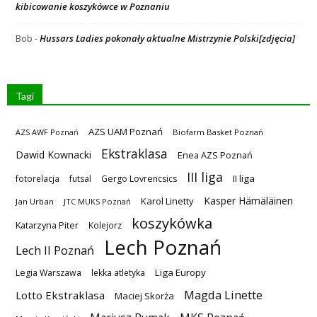
kibicowanie koszykówce w Poznaniu
Hussars Ladies pokonały aktualne Mistrzynie Polski[zdjęcia]
Bob
-
Tagi
AZS UAM Poznań
AZS AWF Poznań
Biofarm Basket Poznań
Ekstraklasa
Dawid Kownacki
Enea AZS Poznań
III liga
II liga
fotorelacja
futsal
Gergo Lovrencsics
Kasper Hämäläinen
Karol Linetty
Jan Urban
JTC MUKS Poznań
koszykówka
Katarzyna Piter
Kolejorz
Lech Poznań
Lech II Poznań
Liga Europy
Legia Warszawa
lekka atletyka
Magda Linette
Lotto Ekstraklasa
Maciej Skorża