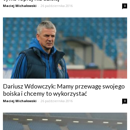
Maciej Michałowski
-
26 października 2016
0
Dariusz Wdowczyk: Mamy przewagę swojego
boiska i chcemy to wykorzystać
Maciej Michałowski
-
26 października 2016
0