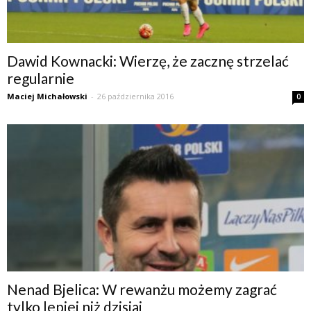
Dawid Kownacki: Wierzę, że zacznę strzelać
regularnie
Maciej Michałowski
-
26 października 2016
0
Nenad Bjelica: W rewanżu możemy zagrać
tylko lepiej niż dzisiaj