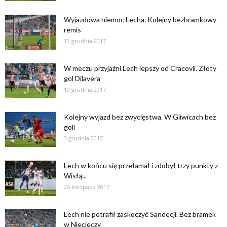
Wyjazdowa niemoc Lecha. Kolejny bezbramkowy
remis
13 grudnia 2017
W meczu przyjaźni Lech lepszy od Cracovii. Złoty
gol Dilavera
10 grudnia 2017
Kolejny wyjazd bez zwycięstwa. W Gliwicach bez
goli
3 grudnia 2017
Lech w końcu się przełamał i zdobył trzy punkty z
Wisłą...
26 listopada 2017
Lech nie potrafił zaskoczyć Sandecji. Bez bramek
w Niecieczy