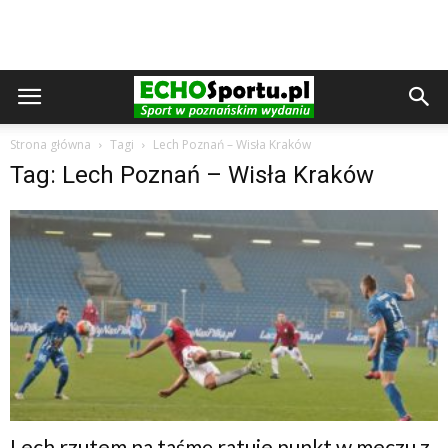
Strona główna
Tagi
Lech Poznań – Wisła Kraków
Tag: Lech Poznań – Wisła Kraków
Lech rzutem na taśmę ratuje punkt w meczu z