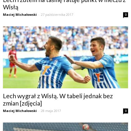
Wisłą
Maciej Michałowski
-
27 października 2017
0
Lech wygrał z Wisłą. W tabeli jednak bez
zmian [zdjęcia]
Maciej Michałowski
-
28 maja 2017
0