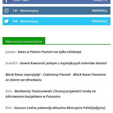
141
Obserwujący
OBSERWUJ
300
Obserwujący
OBSERWUJ
Najnowsze komentarze
Kwas w Polonii Poznań nie tylko chlebowy
Jolanta
-
Dawid Kownacki jednym z największych talentów świata!
Arek453
-
Black Roses zwyciężyły! - Codzienny Poznań
Black Roses Posnania
-
ze złotem we Wrocławiu
Bartłomiej Tomaszewski: Chcemy przywrócić modę na
Kolo
-
kibicowanie koszykówce w Poznaniu
Hussars Ladies pokonały aktualne Mistrzynie Polski[zdjęcia]
Bob
-