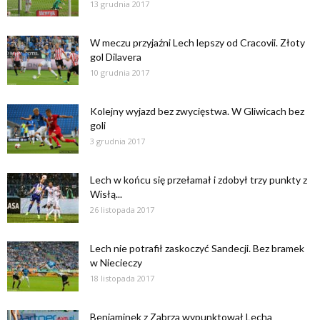
13 grudnia 2017
W meczu przyjaźni Lech lepszy od Cracovii. Złoty
gol Dilavera
10 grudnia 2017
Kolejny wyjazd bez zwycięstwa. W Gliwicach bez
goli
3 grudnia 2017
Lech w końcu się przełamał i zdobył trzy punkty z
Wisłą...
26 listopada 2017
Lech nie potrafił zaskoczyć Sandecji. Bez bramek
w Niecieczy
18 listopada 2017
Beniaminek z Zabrza wypunktował Lecha