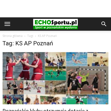
Strona główna
Tagi
KS AP Poznań
Tag: KS AP Poznań
Poznańskie kluby otrzymają dotację z