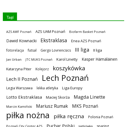
Tagi
AZS UAM Poznań
AZS AWF Poznań
Biofarm Basket Poznań
Ekstraklasa
Dawid Kownacki
Enea AZS Poznań
III liga
II liga
fotorelacja
futsal
Gergo Lovrencsics
Kasper Hämäläinen
Karol Linetty
Jan Urban
JTC MUKS Poznań
koszykówka
Katarzyna Piter
Kolejorz
Lech Poznań
Lech II Poznań
Liga Europy
Legia Warszawa
lekka atletyka
Magda Linette
Lotto Ekstraklasa
Maciej Skorża
MKS Poznań
Mariusz Rumak
Marcin Kamiński
piłka nożna
piłka ręczna
Polonia Poznań
Puchar Polski
sparing
Poznań City Center AZS
siatkówka