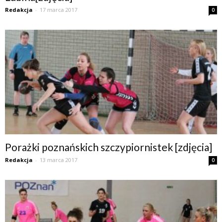
Redakcja
-
17 marca 2017
0
Porażki poznańskich szczypiornistek [zdjęcia]
Redakcja
-
13 marca 2017
0