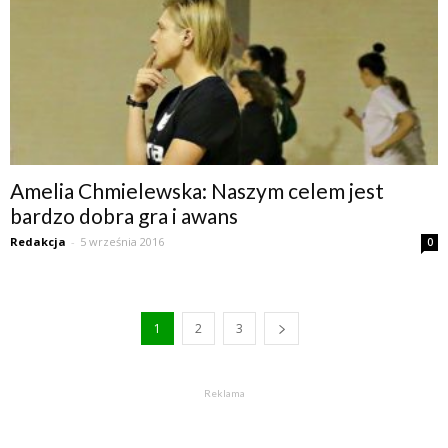
Amelia Chmielewska: Naszym celem jest
bardzo dobra gra i awans
Redakcja
-
5 września 2016
0
1
2
3
Reklama