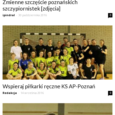
Zmienne szczęście poznańskich
szczypiornistek [zdjęcia]
ipindral
-
30 października 2016
0
Wspieraj piłkarki ręczne KS AP-Poznań
Redakcja
-
14 września 2016
0