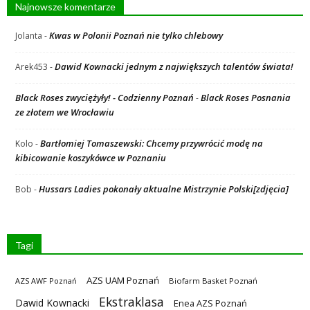
Najnowsze komentarze
Kwas w Polonii Poznań nie tylko chlebowy
Jolanta
-
Dawid Kownacki jednym z największych talentów świata!
Arek453
-
Black Roses zwyciężyły! - Codzienny Poznań
Black Roses Posnania
-
ze złotem we Wrocławiu
Bartłomiej Tomaszewski: Chcemy przywrócić modę na
Kolo
-
kibicowanie koszykówce w Poznaniu
Hussars Ladies pokonały aktualne Mistrzynie Polski[zdjęcia]
Bob
-
Tagi
AZS UAM Poznań
AZS AWF Poznań
Biofarm Basket Poznań
Ekstraklasa
Dawid Kownacki
Enea AZS Poznań