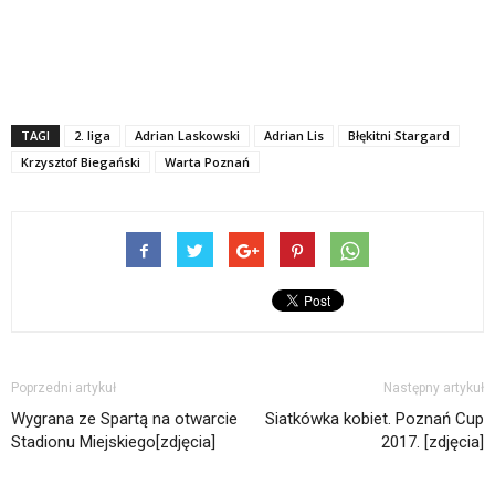
TAGI
2. liga
Adrian Laskowski
Adrian Lis
Błękitni Stargard
Krzysztof Biegański
Warta Poznań
Poprzedni artykuł
Następny artykuł
Wygrana ze Spartą na otwarcie
Siatkówka kobiet. Poznań Cup
Stadionu Miejskiego[zdjęcia]
2017. [zdjęcia]