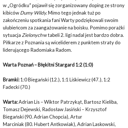
w „Ogródku” pojawił się zorganizowany doping ze strony
kibiców
Dumy Wildy.
Mimo tego jednak tuż po
zakończeniu spotkania fani Warty podziękowali swoim
ulubieńcom za zaangażowanie na boisku. Pomimo porażki
sytuacja
Zielonych
w tabeli 2. ligi nadal jest bardzo dobra.
Piłkarze z Poznania są wiceliderem z punktem straty do
liderującego Radomiaka Radom.
Warta Poznań – Błękitni Stargard 1:2 (1:0)
Bramki:
1:0 Biegański (12.), 1:1 Liśkiewicz (47.), 1:2
Fadecki (70.)
Warta:
Adrian Lis – Wiktor Patrzykąt, Bartosz Kieliba,
Tomasz Dejewski, Radosław Jasiński – Krzysztof
Biegański (90. Adrian Chopcia), Artur
Marciniak (80. Hubert Antkowiak), Adrian Laskowski,