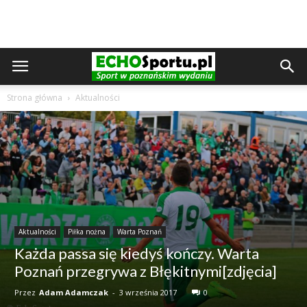
Strona główna
Aktualności
Aktualności
Piłka nożna
Warta Poznań
Każda passa się kiedyś kończy. Warta
Poznań przegrywa z Błękitnymi[zdjęcia]
Przez
Adam Adamczak
-
3 września 2017
0