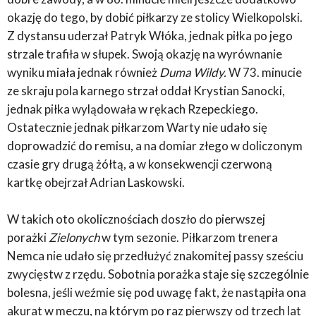
okazję do tego, by dobić piłkarzy ze stolicy Wielkopolski.
Z dystansu uderzał Patryk Włóka, jednak piłka po jego
strzale trafiła w słupek. Swoją okazję na wyrównanie
wyniku miała jednak również
Duma Wildy.
W 73. minucie
ze skraju pola karnego strzał oddał Krystian Sanocki,
jednak piłka wylądowała w rękach Rzepeckiego.
Ostatecznie jednak piłkarzom Warty nie udało się
doprowadzić do remisu, a na domiar złego w doliczonym
czasie gry drugą żółtą, a w konsekwencji czerwoną
kartkę obejrzał Adrian Laskowski.
W takich oto okolicznościach doszło do pierwszej
porażki
Zielonych
w tym sezonie. Piłkarzom trenera
Nemca nie udało się przedłużyć znakomitej passy sześciu
zwycięstw z rzędu. Sobotnia porażka staje się szczególnie
bolesna, jeśli weźmie się pod uwagę fakt, że nastąpiła ona
akurat w meczu, na którym po raz pierwszy od trzech lat