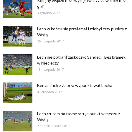
Kolejny wyjazd bez zwycięstwa. W Gliwicach bez
goli
3 grudnia 2017
Lech w końcu się przełamał i zdobył trzy punkty z
Wisłą...
26 listopada 2017
Lech nie potrafił zaskoczyć Sandecji. Bez bramek
w Niecieczy
18 listopada 2017
Beniaminek z Zabrza wypunktował Lecha
4 listopada 2017
Lech rzutem na taśmę ratuje punkt w meczu z
Wisłą
27 października 2017