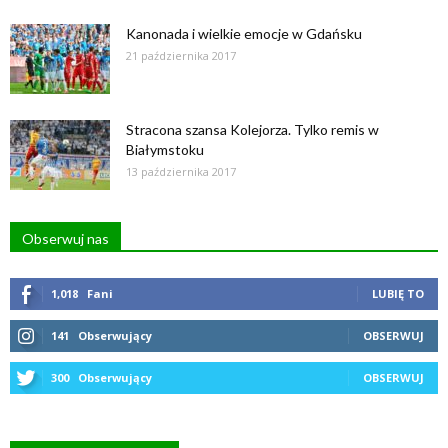
Kanonada i wielkie emocje w Gdańsku
21 października 2017
Stracona szansa Kolejorza. Tylko remis w
Białymstoku
13 października 2017
Obserwuj nas
1,018
Fani
LUBIĘ TO
141
Obserwujący
OBSERWUJ
300
Obserwujący
OBSERWUJ