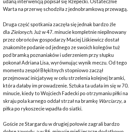
udaną interwencją popisał się Rzepecki. Ostatecznie
Warta na przerwę schodziła z jednobramkową przewagą.
Druga część spotkania zaczęła się jednak bardzo źle
dla
Zielonych.
Już w 47. minucie kompletnie niepilnowany
przez obrońców gospodarzy Maciej Liśkiewicz dostał
znakomite podanie od jednego ze swoich kolegów tuż
pod bramką poznaniaków i uderzeniem przy słupku
pokonał Adriana Lisa, wyrównując wynik meczu. Od tego
momentu zespół Błękitnych stopniowo zaczął
przejmować inicjatywę w celu strzelenia kolejnej bramki,
która dałaby im prowadzenie. Sztuka ta udała im się w 70.
minucie, kiedy to Wojciech Fadecki po otrzymaniu piłki na
skraju pola karnego oddał strzał na bramkę
Warciarzy
, a
piłka po rykoszecie wpadła do siatki.
Goście ze Stargardu w drugiej połowie zagrali bardzo
dobre zawody, a w 86. minucie mieli jeszcze dodatkowo