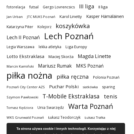
III liga
II liga
fotorelacja
futsal
Gergo Lovrencsics
Kasper Hämäläinen
Karol Linetty
Jan Urban
JTC MUKS Poznań
koszykówka
Katarzyna Piter
Kolejorz
Lech Poznań
Lech II Poznań
Liga Europy
Legia Warszawa
lekka atletyka
Magda Linette
Lotto Ekstraklasa
Maciej Skorża
MKS Poznań
Mariusz Rumak
Marcin Kamiński
piłka nożna
piłka ręczna
Polonia Poznań
Puchar Polski
sparing
Poznań City Center AZS
siatkówka
T-Mobile Ekstraklasa
tenis
Szymon Pawłowski
Warta Poznań
Unia Swarzędz
Tomasz Kędziora
Łukasz Teodorczyk
WKS Grunwald Poznań
Łukasz Trałka
Ta strona używa cookie i innych technologii. Korzystając z niej