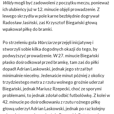
Wildy
mogli być zadowoleni z początku meczu, ponieważ
ich ulubieńcy już w 12. minucie objęli prowadzenie. Z
lewego skrzydła w pole karne bezbłędnie dogrywał
Radosław Jasiński, zaś Krzysztof Biegański głową
wpakował piłkę do bramki.
Po strzeleniu gola
Warciarze
przejęli inicjatywę i
stworzyli sobie kilka dogodnych okazji do tego, by
podwyższyć prowadzenie. W 27. minucie Biegański
płasko dośrodkował przed bramkę, tam zaś do piłki
dopadł Adrian Laskowski, jednak jego strzał był
minimalnie niecelny. Jedenaście minut później z okolicy
trzydziestego metra z rzutu wolnego groźnie uderzał
Biegański, jednak Mariusz Rzepecki, choć ze sporymi
problemami, to jednak zdołał odbić futbolówkę. Z kolei w
42. minucie po dośrodkowaniu z rzutu rożnego piłkę
głową uderzył Adrian Laskowski, jednak po raz kolejny