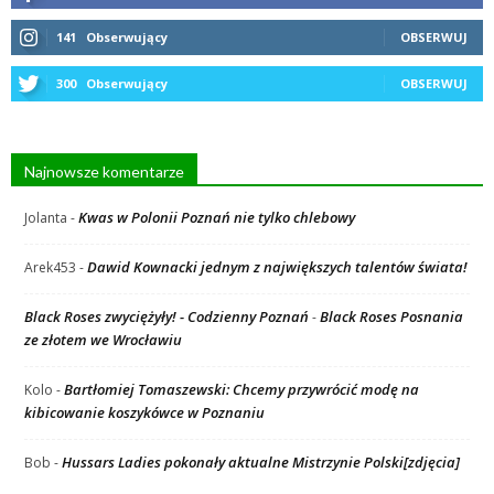
141
Obserwujący
OBSERWUJ
300
Obserwujący
OBSERWUJ
Najnowsze komentarze
Kwas w Polonii Poznań nie tylko chlebowy
Jolanta
-
Dawid Kownacki jednym z największych talentów świata!
Arek453
-
Black Roses zwyciężyły! - Codzienny Poznań
Black Roses Posnania
-
ze złotem we Wrocławiu
Bartłomiej Tomaszewski: Chcemy przywrócić modę na
Kolo
-
kibicowanie koszykówce w Poznaniu
Hussars Ladies pokonały aktualne Mistrzynie Polski[zdjęcia]
Bob
-