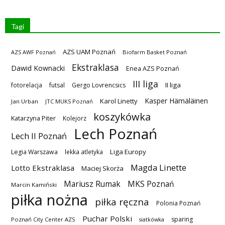
Tagi
AZS UAM Poznań
AZS AWF Poznań
Biofarm Basket Poznań
Ekstraklasa
Dawid Kownacki
Enea AZS Poznań
III liga
II liga
fotorelacja
futsal
Gergo Lovrencsics
Kasper Hämäläinen
Karol Linetty
Jan Urban
JTC MUKS Poznań
koszykówka
Katarzyna Piter
Kolejorz
Lech Poznań
Lech II Poznań
Liga Europy
Legia Warszawa
lekka atletyka
Magda Linette
Lotto Ekstraklasa
Maciej Skorża
MKS Poznań
Mariusz Rumak
Marcin Kamiński
piłka nożna
piłka ręczna
Polonia Poznań
Puchar Polski
sparing
Poznań City Center AZS
siatkówka