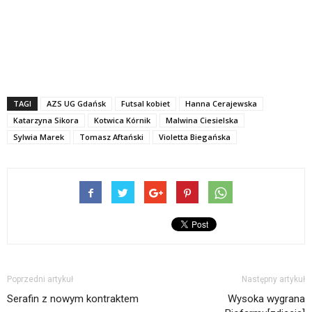
TAGI
AZS UG Gdańsk
Futsal kobiet
Hanna Cerajewska
Katarzyna Sikora
Kotwica Kórnik
Malwina Ciesielska
Sylwia Marek
Tomasz Aftański
Violetta Biegańska
Poprzedni artykuł
Następny artykuł
Serafin z nowym kontraktem
Wysoka wygrana