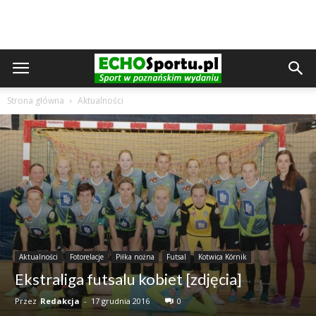
Strona główna
Aktualności
Aktualności
Fotorelacje
Piłka nożna
Futsal
Kotwica Kórnik
Ekstraliga futsalu kobiet [zdjęcia]
Przez
Redakcja
-
17 grudnia 2016
0