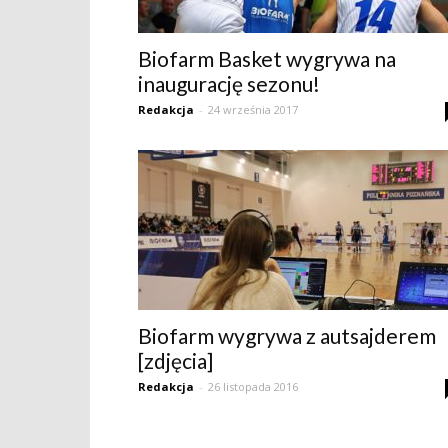
Biofarm Basket wygrywa na
inaugurację sezonu!
Redakcja
-
24 września 2017
Biofarm wygrywa z autsajderem
[zdjęcia]
Redakcja
-
26 listopada 2016