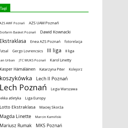
Tagi
AZS UAM Poznań
AZS AWF Poznań
Dawid Kownacki
Biofarm Basket Poznań
Ekstraklasa
Enea AZS Poznań
fotorelacja
III liga
II liga
futsal
Gergo Lovrencsics
Karol Linetty
Jan Urban
JTC MUKS Poznań
Kasper Hämäläinen
Katarzyna Piter
Kolejorz
koszykówka
Lech II Poznań
Lech Poznań
Legia Warszawa
Liga Europy
lekka atletyka
Lotto Ekstraklasa
Maciej Skorża
Magda Linette
Marcin Kamiński
MKS Poznań
Mariusz Rumak