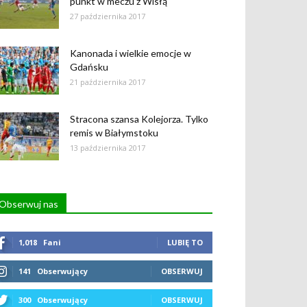
punkt w meczu z Wisłą
27 października 2017
Kanonada i wielkie emocje w
Gdańsku
21 października 2017
Stracona szansa Kolejorza. Tylko
remis w Białymstoku
13 października 2017
Obserwuj nas
1,018
Fani
LUBIĘ TO
141
Obserwujący
OBSERWUJ
300
Obserwujący
OBSERWUJ