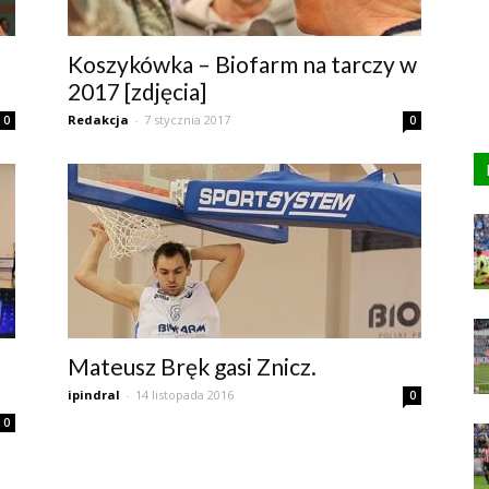
Koszykówka – Biofarm na tarczy w
2017 [zdjęcia]
Redakcja
-
7 stycznia 2017
0
0
Mateusz Bręk gasi Znicz.
ipindral
-
14 listopada 2016
0
0