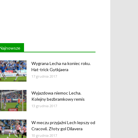
Najnowsze
Wygrana Lecha na koniec roku.
Hat-trick Gytkjaera
17 grudnia 2017
Wyjazdowa niemoc Lecha.
Kolejny bezbramkowy remis
13 grudnia 2017
W meczu przyjaźni Lech lepszy od
Cracovii. Złoty gol Dilavera
10 grudnia 2017