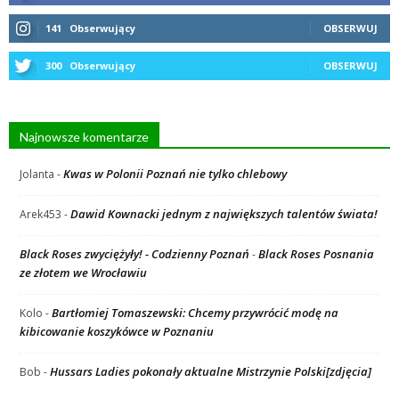
141
Obserwujący
OBSERWUJ
300
Obserwujący
OBSERWUJ
Najnowsze komentarze
Kwas w Polonii Poznań nie tylko chlebowy
Jolanta
-
Dawid Kownacki jednym z największych talentów świata!
Arek453
-
Black Roses zwyciężyły! - Codzienny Poznań
Black Roses Posnania
-
ze złotem we Wrocławiu
Bartłomiej Tomaszewski: Chcemy przywrócić modę na
Kolo
-
kibicowanie koszykówce w Poznaniu
Hussars Ladies pokonały aktualne Mistrzynie Polski[zdjęcia]
Bob
-