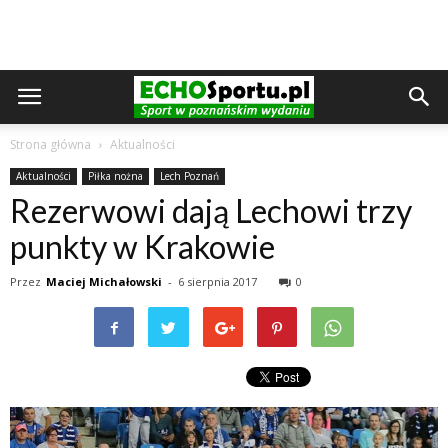
Strona główna
Aktualności
Aktualności
Piłka nożna
Lech Poznań
Rezerwowi dają Lechowi trzy
punkty w Krakowie
Przez
Maciej Michałowski
-
6 sierpnia 2017
0