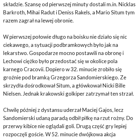
składzie. Szansę od pierwszej minuty dostali m.in. Nicklas
Barkroth, Mihai Radut i Deniss Rakels, a Mario Situm tym
razem zagrał na lewej obronie.
W pierwszej połowie długo na boisku nie działo się nic
ciekawego, a sytuacji podbramkowych było jak na
lekarstwo. Gospodarze mocno postawili na obronę i
Lechowi ciężko było przedostać się w okolice pola
karnego Cracovii. Dopiero w 32. minucie zrobiło się
groźnie pod bramką Grzegorza Sandomierskiego. Ze
skrzydła dośrodkował Situm, a główkował Nicki Bille
Nielsen. Jednak krakowski golkiper zatrzymał ten strzał.
Chwilę później z dystansu uderzał Maciej Gajos, lecz
Sandomierski udaną paradą odbił piłkę na rzut rożny. Do
przerwy kibice nie oglądali goli. Drugą część gry lepiej
rozpoczęli goście. W 52. minucie dwójkowa akcja