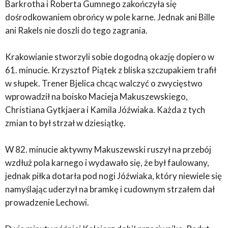
Barkrotha i Roberta Gumnego zakończyła się
dośrodkowaniem obrońcy w pole karne. Jednak ani Bille
ani Rakels nie doszli do tego zagrania.
Krakowianie stworzyli sobie dogodną okazję dopiero w
61. minucie. Krzysztof Piątek z bliska szczupakiem trafił
w słupek. Trener Bjelica chcąc walczyć o zwycięstwo
wprowadził na boisko Macieja Makuszewskiego,
Christiana Gytkjaera i Kamila Jóźwiaka. Każda z tych
zmian to był strzał w dziesiątkę.
W 82. minucie aktywny Makuszewski ruszył na przebój
wzdłuż pola karnego i wydawało się, że był faulowany,
jednak piłka dotarła pod nogi Jóźwiaka, który niewiele się
namyślając uderzył na bramkę i cudownym strzałem dał
prowadzenie Lechowi.