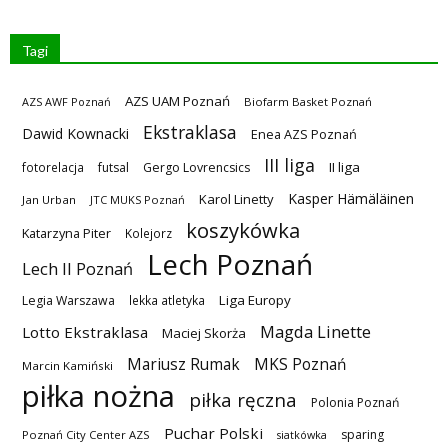
Tagi
AZS UAM Poznań
AZS AWF Poznań
Biofarm Basket Poznań
Ekstraklasa
Dawid Kownacki
Enea AZS Poznań
III liga
II liga
fotorelacja
futsal
Gergo Lovrencsics
Kasper Hämäläinen
Karol Linetty
Jan Urban
JTC MUKS Poznań
koszykówka
Katarzyna Piter
Kolejorz
Lech Poznań
Lech II Poznań
Liga Europy
Legia Warszawa
lekka atletyka
Magda Linette
Lotto Ekstraklasa
Maciej Skorża
MKS Poznań
Mariusz Rumak
Marcin Kamiński
piłka nożna
piłka ręczna
Polonia Poznań
Puchar Polski
sparing
Poznań City Center AZS
siatkówka