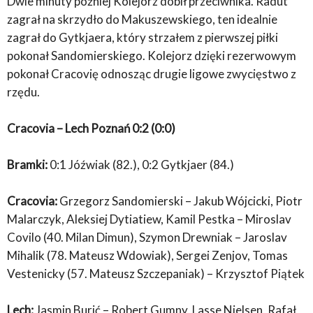
Dwie minuty później Kolejorz dobił przeciwnika. Radut
zagrał na skrzydło do Makuszewskiego, ten idealnie
zagrał do Gytkjaera, który strzałem z pierwszej piłki
pokonał Sandomierskiego. Kolejorz dzięki rezerwowym
pokonał Cracovię odnosząc drugie ligowe zwycięstwo z
rzędu.
Cracovia – Lech Poznań 0:2 (0:0)
Bramki:
0:1 Jóźwiak (82.), 0:2 Gytkjaer (84.)
Cracovia:
Grzegorz Sandomierski – Jakub Wójcicki, Piotr
Malarczyk, Aleksiej Dytiatiew, Kamil Pestka – Miroslav
Covilo (40. Milan Dimun), Szymon Drewniak – Jaroslav
Mihalik (78. Mateusz Wdowiak), Sergei Zenjov, Tomas
Vestenicky (57. Mateusz Szczepaniak) – Krzysztof Piątek
Lech:
Jasmin Burić – Robert Gumny, Lasse Nielsen, Rafał