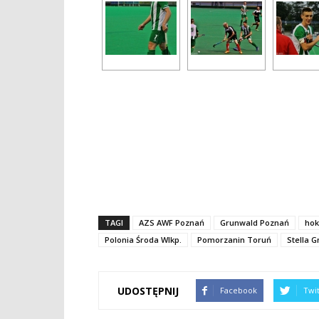
TAGI
AZS AWF Poznań
Grunwald Poznań
hok
Polonia Środa Wlkp.
Pomorzanin Toruń
Stella 
UDOSTĘPNIJ
Facebook
Twi