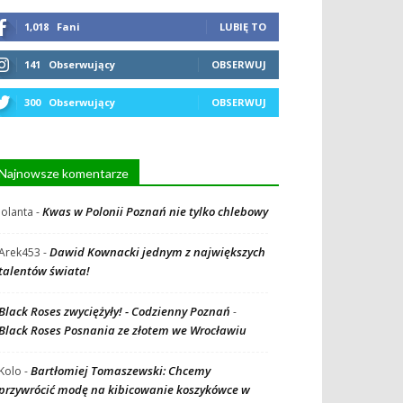
1,018
Fani
LUBIĘ TO
141
Obserwujący
OBSERWUJ
300
Obserwujący
OBSERWUJ
Najnowsze komentarze
Kwas w Polonii Poznań nie tylko chlebowy
Jolanta
-
Dawid Kownacki jednym z największych
Arek453
-
talentów świata!
Black Roses zwyciężyły! - Codzienny Poznań
-
Black Roses Posnania ze złotem we Wrocławiu
Bartłomiej Tomaszewski: Chcemy
Kolo
-
przywrócić modę na kibicowanie koszykówce w