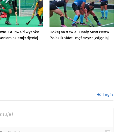
awie. Grunwald wysoko
Hokej na trawie. Finały Mistrzostw
eniaminkiem[zdjęcia]
Polski kobiet i mężczyzn[zdjęcia]
Login