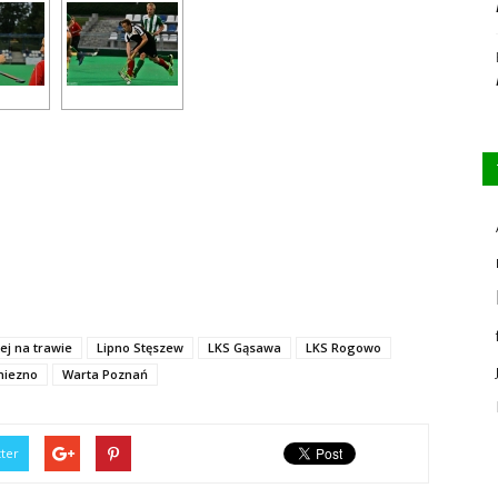
ej na trawie
Lipno Stęszew
LKS Gąsawa
LKS Rogowo
Gniezno
Warta Poznań
tter