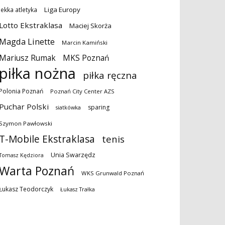
Liga Europy
lekka atletyka
Lotto Ekstraklasa
Maciej Skorża
Magda Linette
Marcin Kamiński
MKS Poznań
Mariusz Rumak
piłka nożna
piłka ręczna
Polonia Poznań
Poznań City Center AZS
Puchar Polski
sparing
siatkówka
Szymon Pawłowski
T-Mobile Ekstraklasa
tenis
Unia Swarzędz
Tomasz Kędziora
Warta Poznań
WKS Grunwald Poznań
Łukasz Teodorczyk
Łukasz Trałka