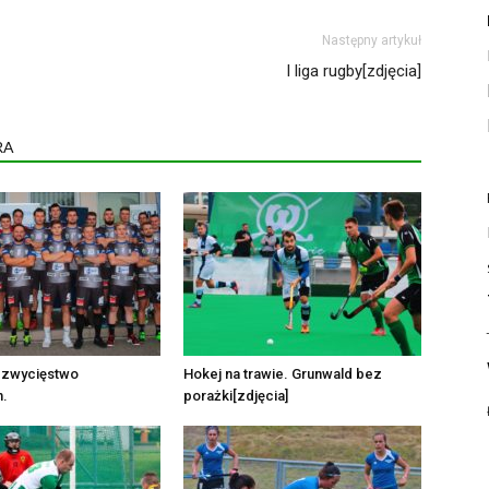
Następny artykuł
I liga rugby[zdjęcia]
RA
 zwycięstwo
Hokej na trawie. Grunwald bez
.
porażki[zdjęcia]