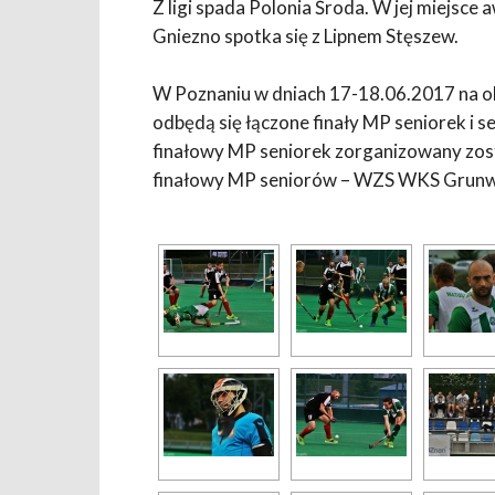
Z ligi spada Polonia Środa. W jej miejsc
Gniezno spotka się z Lipnem Stęszew.
W Poznaniu w dniach 17-18.06.2017 na ob
odbędą się łączone finały MP seniorek i 
finałowy MP seniorek zorganizowany zost
finałowy MP seniorów – WZS WKS Grunw