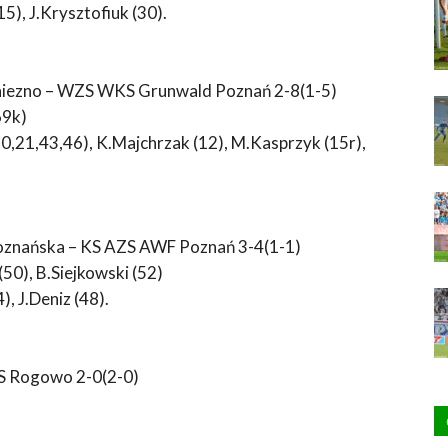
5), J.Krysztofiuk (30).
niezno – WZS WKS Grunwald Poznań 2-8(1-5)
69k)
10,21,43,46), K.Majchrzak (12), M.Kasprzyk (15r),
oznańska – KS AZS AWF Poznań 3-4(1-1)
50), B.Siejkowski (52)
, J.Deniz (48).
S Rogowo 2-0(2-0)