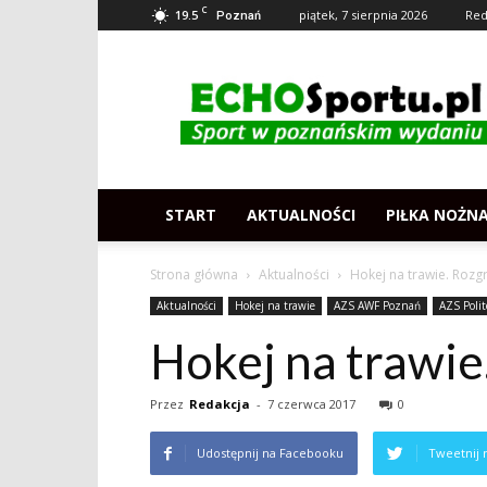
C
19.5
piątek, 7 sierpnia 2026
Red
Poznań
Echosportu.pl
–
Sport
w
Poznaniu
START
AKTUALNOŚCI
PIŁKA NOŻN
Strona główna
Aktualności
Hokej na trawie. Rozgr
Aktualności
Hokej na trawie
AZS AWF Poznań
AZS Poli
Hokej na trawie.
Przez
Redakcja
-
7 czerwca 2017
0
Udostępnij na Facebooku
Tweetnij 