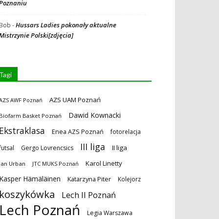
Poznaniu
Hussars Ladies pokonały aktualne
Bob
-
Mistrzynie Polski[zdjęcia]
Tagi
AZS UAM Poznań
AZS AWF Poznań
Dawid Kownacki
Biofarm Basket Poznań
Ekstraklasa
Enea AZS Poznań
fotorelacja
III liga
II liga
futsal
Gergo Lovrencsics
Karol Linetty
Jan Urban
JTC MUKS Poznań
Kasper Hämäläinen
Katarzyna Piter
Kolejorz
koszykówka
Lech II Poznań
Lech Poznań
Legia Warszawa