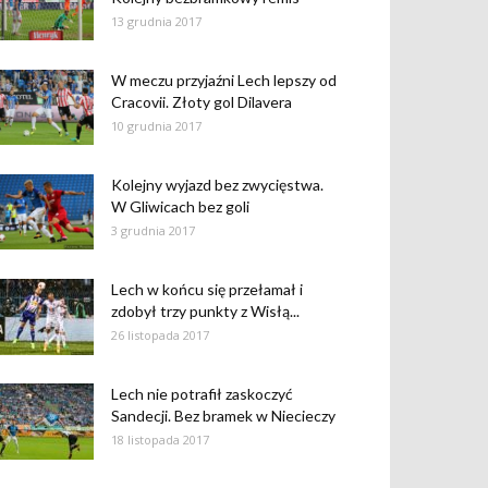
13 grudnia 2017
W meczu przyjaźni Lech lepszy od
Cracovii. Złoty gol Dilavera
10 grudnia 2017
Kolejny wyjazd bez zwycięstwa.
W Gliwicach bez goli
3 grudnia 2017
Lech w końcu się przełamał i
zdobył trzy punkty z Wisłą...
26 listopada 2017
Lech nie potrafił zaskoczyć
Sandecji. Bez bramek w Niecieczy
18 listopada 2017