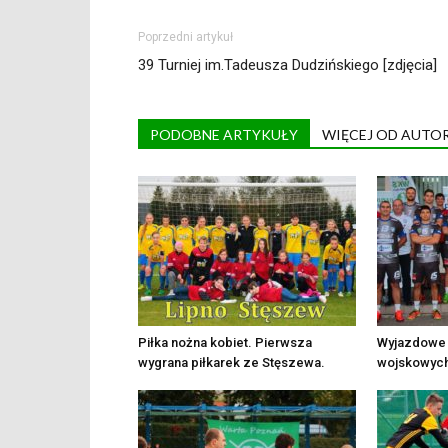
Poprzedni artykuł
39 Turniej im.Tadeusza Dudzińskiego [zdjęcia]
PODOBNE ARTYKUŁY
WIĘCEJ OD AUTO
Piłka nożna kobiet. Pierwsza
Wyjazdowe
wygrana piłkarek ze Stęszewa.
wojskowych