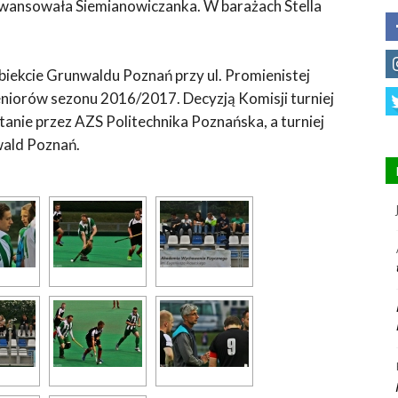
e awansowała Siemianowiczanka. W barażach Stella
iekcie Grunwaldu Poznań przy ul. Promienistej
seniorów sezonu 2016/2017. Decyzją Komisji turniej
anie przez AZS Politechnika Poznańska, a turniej
ald Poznań.