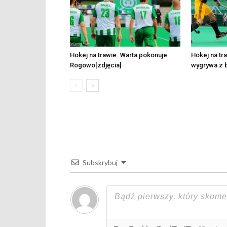
Hokej na trawie. Warta pokonuje
Hokej na tr
Rogowo[zdjęcia]
wygrywa z b
Subskrybuj