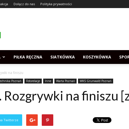
akcja
Dołącz do nas
Polityka prywatności
A
PIŁKA RĘCZNA
SIATKÓWKA
KOSZYKÓWKA
SPO
ywki na finiszu
technika Poznań
Fotorelacje
Inne
Warta Poznań
WKS Grunwald Poznań
 Rozgrywki na finiszu [
na Twitterze