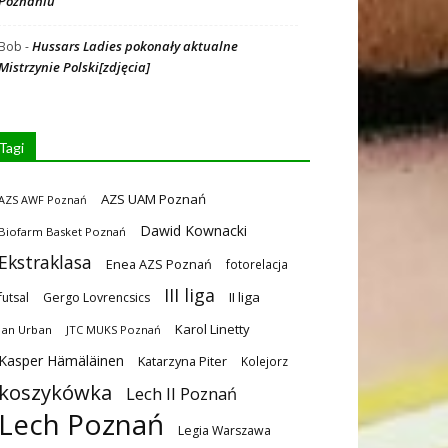
Poznaniu
Hussars Ladies pokonały aktualne
Bob
-
Mistrzynie Polski[zdjęcia]
Tagi
AZS UAM Poznań
AZS AWF Poznań
Dawid Kownacki
Biofarm Basket Poznań
Ekstraklasa
Enea AZS Poznań
fotorelacja
III liga
II liga
futsal
Gergo Lovrencsics
Karol Linetty
Jan Urban
JTC MUKS Poznań
Kasper Hämäläinen
Katarzyna Piter
Kolejorz
koszykówka
Lech II Poznań
Lech Poznań
Legia Warszawa