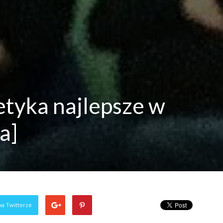
etyka najlepsze w
a]
na Twitterze