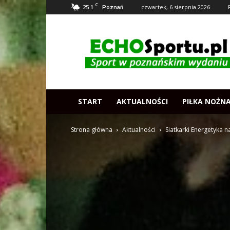
C
25.1
czwartek, 6 sierpnia 2026
Poznań
Echosportu.pl
–
Sport
w
Poznaniu
START
AKTUALNOŚCI
PIŁKA NOŻN
Strona główna
Aktualności
Siatkarki Energetyka 