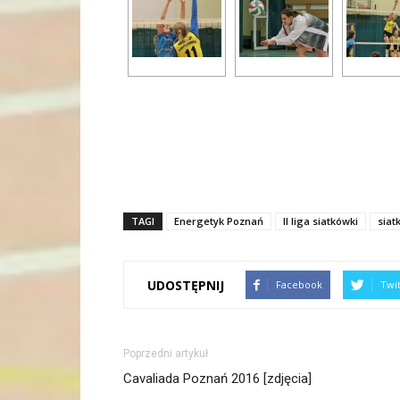
TAGI
Energetyk Poznań
II liga siatkówki
siat
UDOSTĘPNIJ
Facebook
Twi
Poprzedni artykuł
Cavaliada Poznań 2016 [zdjęcia]