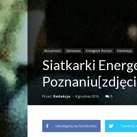
Aktualności
Siatkówka
Energetyk Poznań
Fotorelacje
Siatkarki Energ
Poznaniu[zdjęci
Przez
Redakcja
-
4 grudnia 2016
0
Udostępnij na Facebooku
Tweetnij 