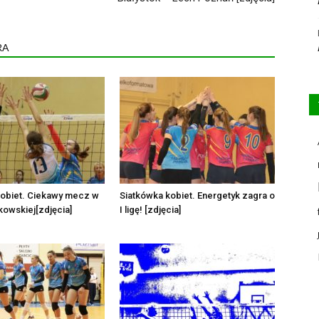
RA
kobiet. Ciekawy mecz w
Siatkówka kobiet. Energetyk zagra o
ukowskiej[zdjęcia]
I ligę! [zdjęcia]