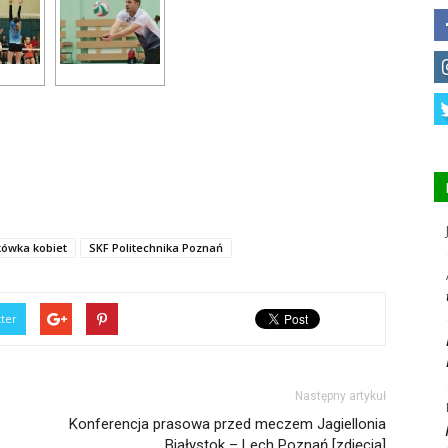
kówka kobiet
SKF Politechnika Poznań
tter
Następny artykuł
Konferencja prasowa przed meczem Jagiellonia
Białystok – Lech Poznań [zdjęcia]