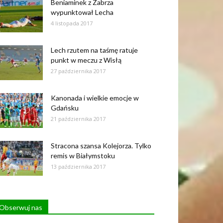
Beniaminek z Zabrza
wypunktował Lecha
4 listopada 2017
Lech rzutem na taśmę ratuje
punkt w meczu z Wisłą
27 października 2017
Kanonada i wielkie emocje w
Gdańsku
21 października 2017
Stracona szansa Kolejorza. Tylko
remis w Białymstoku
13 października 2017
Obserwuj nas