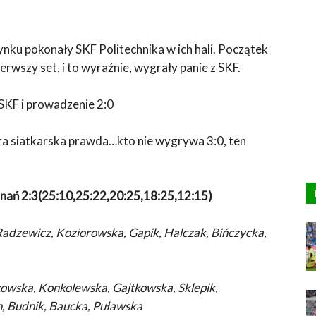
nku pokonały SKF Politechnika w ich hali. Początek
erwszy set, i to wyraźnie, wygrały panie z SKF.
SKF i prowadzenie 2:0
ara siatkarska prawda…kto nie wygrywa 3:0, ten
nań 2:3(25:10,25:22,20:25,18:25,12:15)
Radzewicz, Koziorowska, Gapik, Halczak, Bińczycka,
owska, Konkolewska, Gajtkowska, Sklepik,
, Budnik, Baucka, Puławska