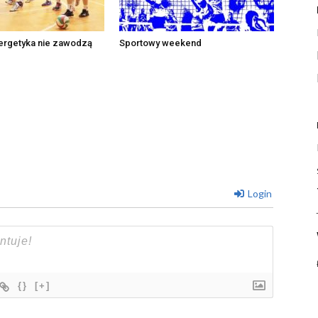
nergetyka nie zawodzą
Sportowy weekend
Login
{}
[+]