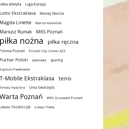
Liga Europy
lekka atletyka
Lotto Ekstraklasa
Maciej Skorża
Magda Linette
Marcin Kamiński
MKS Poznań
Mariusz Rumak
piłka nożna
piłka ręczna
Polonia Poznań
Poznań City Center AZS
Puchar Polski
sparing
siatkówka
Szymon Pawłowski
T-Mobile Ekstraklasa
tenis
Unia Swarzędz
Tomasz Kędziora
Warta Poznań
WKS Grunwald Poznań
Łukasz Teodorczyk
Łukasz Trałka