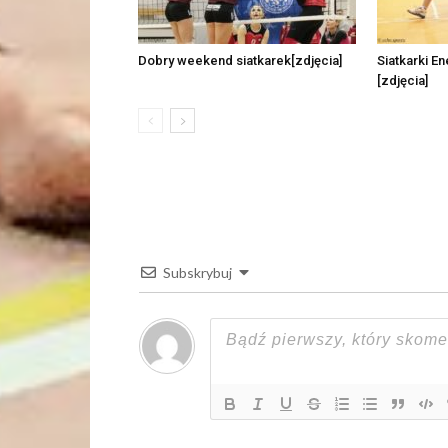
Dobry weekend siatkarek[zdjęcia]
Siatkarki E
[zdjęcia]
Subskrybuj