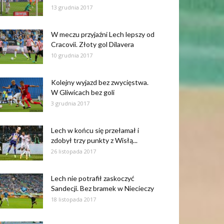
13 grudnia 2017
W meczu przyjaźni Lech lepszy od
Cracovii. Złoty gol Dilavera
10 grudnia 2017
Kolejny wyjazd bez zwycięstwa.
W Gliwicach bez goli
3 grudnia 2017
Lech w końcu się przełamał i
zdobył trzy punkty z Wisłą...
26 listopada 2017
Lech nie potrafił zaskoczyć
Sandecji. Bez bramek w Niecieczy
18 listopada 2017