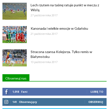
Lech rzutem na taśmę ratuje punkt w meczu z
Wisłą
27 października 2017
Kanonada i wielkie emocje w Gdańsku
21 października 2017
Stracona szansa Kolejorza. Tylko remis w
Białymstoku
13 października 2017
Obserwuj nas
1,018
Fani
LUBIĘ TO
141
Obserwujący
OBSERWUJ