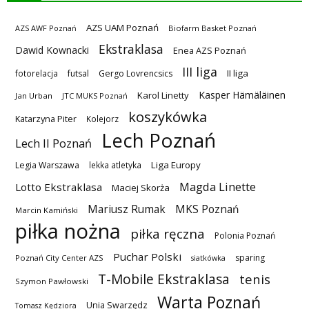
AZS UAM Poznań
AZS AWF Poznań
Biofarm Basket Poznań
Ekstraklasa
Dawid Kownacki
Enea AZS Poznań
III liga
II liga
fotorelacja
futsal
Gergo Lovrencsics
Kasper Hämäläinen
Karol Linetty
Jan Urban
JTC MUKS Poznań
koszykówka
Katarzyna Piter
Kolejorz
Lech Poznań
Lech II Poznań
Liga Europy
Legia Warszawa
lekka atletyka
Magda Linette
Lotto Ekstraklasa
Maciej Skorża
MKS Poznań
Mariusz Rumak
Marcin Kamiński
piłka nożna
piłka ręczna
Polonia Poznań
Puchar Polski
sparing
Poznań City Center AZS
siatkówka
T-Mobile Ekstraklasa
tenis
Szymon Pawłowski
Warta Poznań
Unia Swarzędz
Tomasz Kędziora