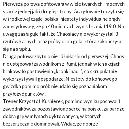
Pierwsza połowa obfitowała w wiele twardych i mocnych
starć z jednej jak i drugiej strony. Gra głownie toczyła się
w środkowej części boiska, niestety indywidualne błędy
zadecydowały, że po 40 minutach wynik brzmiał 19:0. Na
uwagę zasługuje fakt, że Chaosiacy nie wykorzystali 3
rzutów karnych oraz próby drop gola, która zakończyła
się na słupku.
Druga połowa zbytnio nie różniła się od pierwszej. Chaos
nie ustępował zawodnikom z Rumi, jednak w ich akcjach
brakowało postawienia „kropki nad i”, co skrupulatnie
wykorzystywali gospodarze. Niestety do końcowego
gwizdka pomimo prób nie udało się poznaniakom
przyłożyć punktów .
Trener Krzysztof Kuśnierek, pomimo wyniku pochwalił
zawodników, za pozostawione serce na boisku, za bardzo
dobrą grę w młynach dyktowanych, w których
bezsprzecznie dominowali. Widać, że dobrze