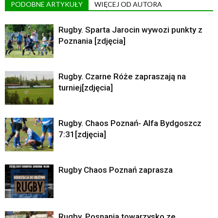
PODOBNE ARTYKUŁY
WIĘCEJ OD AUTORA
Rugby. Sparta Jarocin wywozi punkty z
Poznania [zdjęcia]
Rugby. Czarne Róże zapraszają na
turniej[zdjęcia]
Rugby. Chaos Poznań- Alfa Bydgoszcz
7:31[zdjęcia]
Rugby Chaos Poznań zaprasza
Rugby. Posnania towarzysko ze