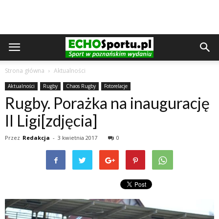
Strona główna
Aktualności
Aktualności
Rugby
Chaos Rugby
Fotorelacje
Rugby. Porażka na inaugurację
II Ligi[zdjęcia]
Przez
Redakcja
-
3 kwietnia 2017
0