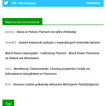
300
Obserwujący
OBSERWUJ
Najnowsze komentarze
Kwas w Polonii Poznań nie tylko chlebowy
Jolanta
-
Dawid Kownacki jednym z największych talentów świata!
Arek453
-
Black Roses zwyciężyły! - Codzienny Poznań
Black Roses Posnania
-
ze złotem we Wrocławiu
Bartłomiej Tomaszewski: Chcemy przywrócić modę na
Kolo
-
kibicowanie koszykówce w Poznaniu
Hussars Ladies pokonały aktualne Mistrzynie Polski[zdjęcia]
Bob
-
Tagi