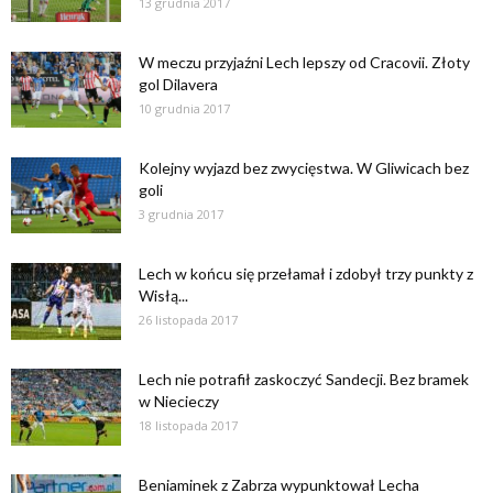
13 grudnia 2017
W meczu przyjaźni Lech lepszy od Cracovii. Złoty
gol Dilavera
10 grudnia 2017
Kolejny wyjazd bez zwycięstwa. W Gliwicach bez
goli
3 grudnia 2017
Lech w końcu się przełamał i zdobył trzy punkty z
Wisłą...
26 listopada 2017
Lech nie potrafił zaskoczyć Sandecji. Bez bramek
w Niecieczy
18 listopada 2017
Beniaminek z Zabrza wypunktował Lecha