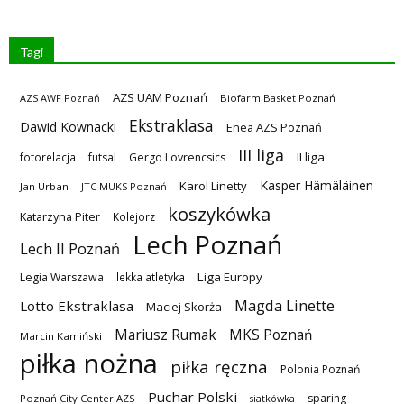
Tagi
AZS UAM Poznań
AZS AWF Poznań
Biofarm Basket Poznań
Ekstraklasa
Dawid Kownacki
Enea AZS Poznań
III liga
II liga
fotorelacja
futsal
Gergo Lovrencsics
Kasper Hämäläinen
Karol Linetty
Jan Urban
JTC MUKS Poznań
koszykówka
Katarzyna Piter
Kolejorz
Lech Poznań
Lech II Poznań
Liga Europy
Legia Warszawa
lekka atletyka
Magda Linette
Lotto Ekstraklasa
Maciej Skorża
MKS Poznań
Mariusz Rumak
Marcin Kamiński
piłka nożna
piłka ręczna
Polonia Poznań
Puchar Polski
sparing
Poznań City Center AZS
siatkówka