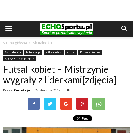
Strona główna
Aktualności
Aktualności
Fotorelacje
Piłka nożna
Futsal
Kotwica Kórnik
KU AZS UAM Poznań
Futsal kobiet – Mistrzynie
wygrały z liderkami[zdjęcia]
Przez
Redakcja
-
22 stycznia 2017
0