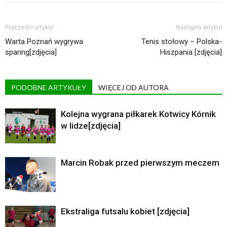
Poprzedni artykuł
Następny artykuł
Warta Poznań wygrywa
Tenis stołowy – Polska-
sparing[zdjęcia]
Hiszpania [zdjęcia]
PODOBNE ARTYKUŁY
WIĘCEJ OD AUTORA
Kolejna wygrana piłkarek Kotwicy Kórnik
w lidze[zdjęcia]
Marcin Robak przed pierwszym meczem
Ekstraliga futsalu kobiet [zdjęcia]