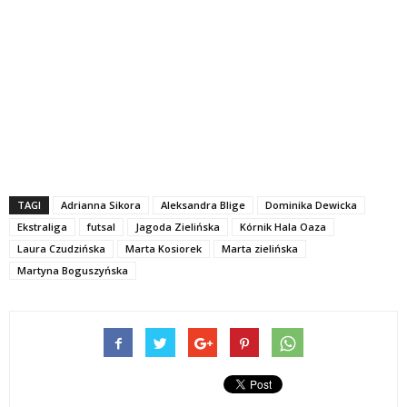
TAGI
Adrianna Sikora
Aleksandra Blige
Dominika Dewicka
Ekstraliga
futsal
Jagoda Zielińska
Kórnik Hala Oaza
Laura Czudzińska
Marta Kosiorek
Marta zielińska
Martyna Boguszyńska