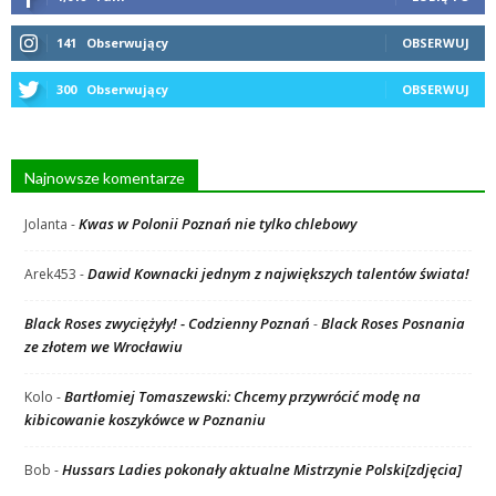
141
Obserwujący
OBSERWUJ
300
Obserwujący
OBSERWUJ
Najnowsze komentarze
Kwas w Polonii Poznań nie tylko chlebowy
Jolanta
-
Dawid Kownacki jednym z największych talentów świata!
Arek453
-
Black Roses zwyciężyły! - Codzienny Poznań
Black Roses Posnania
-
ze złotem we Wrocławiu
Bartłomiej Tomaszewski: Chcemy przywrócić modę na
Kolo
-
kibicowanie koszykówce w Poznaniu
Hussars Ladies pokonały aktualne Mistrzynie Polski[zdjęcia]
Bob
-