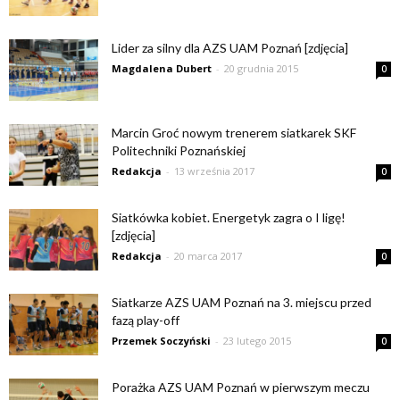
Lider za silny dla AZS UAM Poznań [zdjęcia]
Magdalena Dubert
-
20 grudnia 2015
0
Marcin Groć nowym trenerem siatkarek SKF
Politechniki Poznańskiej
Redakcja
-
13 września 2017
0
Siatkówka kobiet. Energetyk zagra o I ligę!
[zdjęcia]
Redakcja
-
20 marca 2017
0
Siatkarze AZS UAM Poznań na 3. miejscu przed
fazą play-off
Przemek Soczyński
-
23 lutego 2015
0
Porażka AZS UAM Poznań w pierwszym meczu