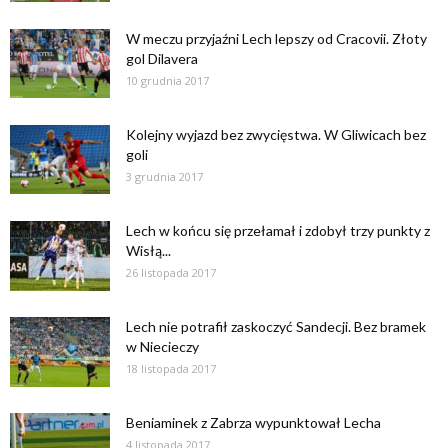
W meczu przyjaźni Lech lepszy od Cracovii. Złoty
gol Dilavera
10 grudnia 2017
Kolejny wyjazd bez zwycięstwa. W Gliwicach bez
goli
3 grudnia 2017
Lech w końcu się przełamał i zdobył trzy punkty z
Wisłą...
26 listopada 2017
Lech nie potrafił zaskoczyć Sandecji. Bez bramek
w Niecieczy
18 listopada 2017
Beniaminek z Zabrza wypunktował Lecha
4 listopada 2017