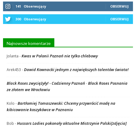
141
Obserwujący
OBSERWUJ
300
Obserwujący
OBSERWUJ
Najnowsze komentarze
Kwas w Polonii Poznań nie tylko chlebowy
Jolanta
-
Dawid Kownacki jednym z największych talentów świata!
Arek453
-
Black Roses zwyciężyły! - Codzienny Poznań
Black Roses Posnania
-
ze złotem we Wrocławiu
Bartłomiej Tomaszewski: Chcemy przywrócić modę na
Kolo
-
kibicowanie koszykówce w Poznaniu
Hussars Ladies pokonały aktualne Mistrzynie Polski[zdjęcia]
Bob
-