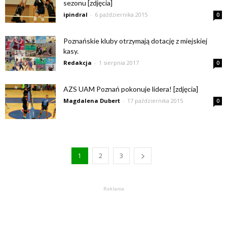
sezonu [zdjęcia]
ipindral
-
6 października 2015
0
Poznańskie kluby otrzymają dotację z miejskiej
kasy.
Redakcja
-
1 sierpnia 2017
0
AZS UAM Poznań pokonuje lidera! [zdjęcia]
Magdalena Dubert
-
17 października 2015
0
1
2
3
Reklama