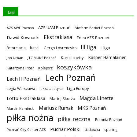
Tagi
AZS UAM Poznań
AZS AWF Poznań
Biofarm Basket Poznań
Ekstraklasa
Dawid Kownacki
Enea AZS Poznań
III liga
II liga
fotorelacja
futsal
Gergo Lovrencsics
Kasper Hämäläinen
Karol Linetty
Jan Urban
JTC MUKS Poznań
koszykówka
Katarzyna Piter
Kolejorz
Lech Poznań
Lech II Poznań
Liga Europy
Legia Warszawa
lekka atletyka
Magda Linette
Lotto Ekstraklasa
Maciej Skorża
MKS Poznań
Mariusz Rumak
Marcin Kamiński
piłka nożna
piłka ręczna
Polonia Poznań
Puchar Polski
sparing
Poznań City Center AZS
siatkówka