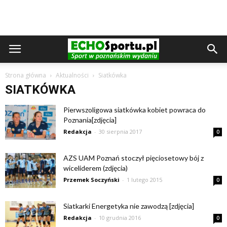
Strona główna
Aktualności
Siatkówka
SIATKÓWKA
Pierwszoligowa siatkówka kobiet powraca do
Poznania[zdjęcia]
Redakcja
-
30 sierpnia 2017
0
AZS UAM Poznań stoczył pięciosetowy bój z
wiceliderem (zdjęcia)
Przemek Soczyński
-
1 lutego 2015
0
Siatkarki Energetyka nie zawodzą [zdjęcia]
Redakcja
-
10 grudnia 2016
0