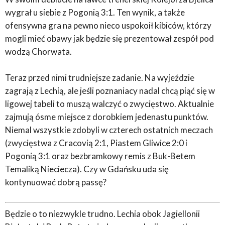
wygrał u siebie z Pogonią 3:1. Ten wynik, a także
ofensywna gra na pewno nieco uspokoił kibiców, którzy
mogli mieć obawy jak będzie się prezentował zespół pod
wodzą Chorwata.
Teraz przed nimi trudniejsze zadanie. Na wyjeździe
zagrają z Lechią, ale jeśli poznaniacy nadal chcą piąć się w
ligowej tabeli to muszą walczyć o zwycięstwo. Aktualnie
zajmują ósme miejsce z dorobkiem jedenastu punktów.
Niemal wszystkie zdobyli w czterech ostatnich meczach
(zwycięstwa z Cracovią 2:1, Piastem Gliwice 2:0 i
Pogonią 3:1 oraz bezbramkowy remis z Buk-Betem
Temaliką Nieciecza). Czy w Gdańsku uda się
kontynuować dobrą passę?
Będzie o to niezwykle trudno. Lechia obok Jagiellonii