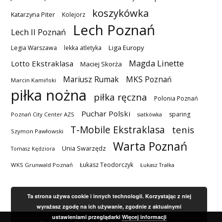
koszykówka
Katarzyna Piter
Kolejorz
Lech Poznań
Lech II Poznań
Liga Europy
Legia Warszawa
lekka atletyka
Magda Linette
Lotto Ekstraklasa
Maciej Skorża
MKS Poznań
Mariusz Rumak
Marcin Kamiński
piłka nożna
piłka ręczna
Polonia Poznań
Puchar Polski
sparing
Poznań City Center AZS
siatkówka
T-Mobile Ekstraklasa
tenis
Szymon Pawłowski
Warta Poznań
Unia Swarzędz
Tomasz Kędziora
Łukasz Teodorczyk
WKS Grunwald Poznań
Łukasz Trałka
Ta strona używa cookie i innych technologii. Korzystając z niej
wyrażasz zgodę na ich używanie, zgodnie z aktualnymi
ustawieniami przeglądarki
Więcej informacji