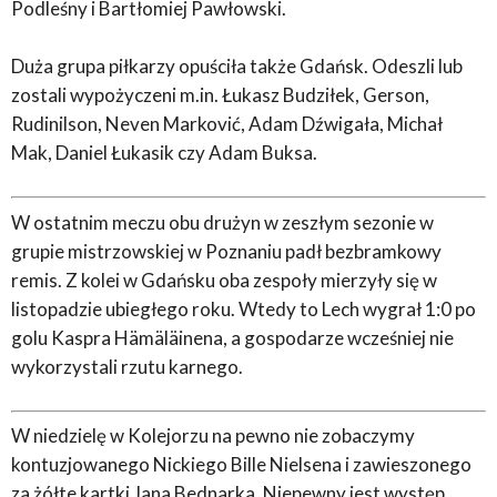
Podleśny i Bartłomiej Pawłowski.
Duża grupa piłkarzy opuściła także Gdańsk. Odeszli lub
zostali wypożyczeni m.in. Łukasz Budziłek, Gerson,
Rudinilson, Neven Marković, Adam Dźwigała, Michał
Mak, Daniel Łukasik czy Adam Buksa.
W ostatnim meczu obu drużyn w zeszłym sezonie w
grupie mistrzowskiej w Poznaniu padł bezbramkowy
remis. Z kolei w Gdańsku oba zespoły mierzyły się w
listopadzie ubiegłego roku. Wtedy to Lech wygrał 1:0 po
golu Kaspra Hämäläinena, a gospodarze wcześniej nie
wykorzystali rzutu karnego.
W niedzielę w Kolejorzu na pewno nie zobaczymy
kontuzjowanego Nickiego Bille Nielsena i zawieszonego
za żółte kartki Jana Bednarka. Niepewny jest występ