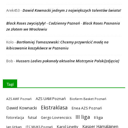
Dawid Kownacki jednym z największych talentów świata!
Arek453
-
Black Roses zwyciężyły! - Codzienny Poznań
Black Roses Posnania
-
ze złotem we Wrocławiu
Bartłomiej Tomaszewski: Chcemy przywrócić modę na
Kolo
-
kibicowanie koszykówce w Poznaniu
Hussars Ladies pokonały aktualne Mistrzynie Polski[zdjęcia]
Bob
-
Tagi
AZS UAM Poznań
AZS AWF Poznań
Biofarm Basket Poznań
Ekstraklasa
Dawid Kownacki
Enea AZS Poznań
III liga
II liga
fotorelacja
futsal
Gergo Lovrencsics
Kasper Hämäläinen
Karol Linetty
Jan Urban
JTC MUKS Poznań