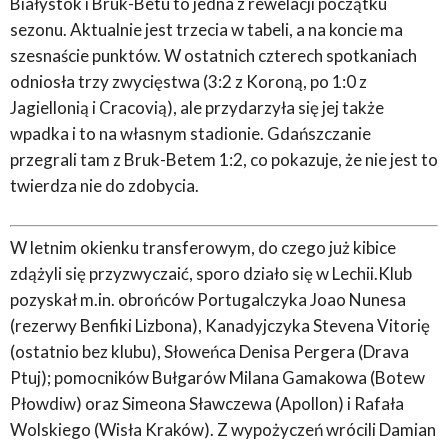
Białystok i Bruk-Betu to jedna z rewelacji początku
sezonu. Aktualnie jest trzecia w tabeli, a na koncie ma
szesnaście punktów. W ostatnich czterech spotkaniach
odniosła trzy zwycięstwa (3:2 z Koroną, po 1:0 z
Jagiellonią i Cracovią), ale przydarzyła się jej także
wpadka i to na własnym stadionie. Gdańszczanie
przegrali tam z Bruk-Betem 1:2, co pokazuje, że nie jest to
twierdza nie do zdobycia.
W letnim okienku transferowym, do czego już kibice
zdążyli się przyzwyczaić, sporo działo się w Lechii.Klub
pozyskał m.in. obrońców Portugalczyka Joao Nunesa
(rezerwy Benfiki Lizbona), Kanadyjczyka Stevena Vitorię
(ostatnio bez klubu), Słoweńca Denisa Pergera (Drava
Ptuj); pomocników Bułgarów Milana Gamakowa (Botew
Płowdiw) oraz Simeona Sławczewa (Apollon) i Rafała
Wolskiego (Wisła Kraków). Z wypożyczeń wrócili Damian