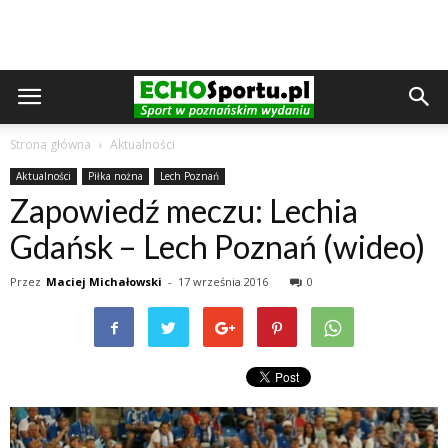
Strona główna
Aktualności
Aktualności
Piłka nożna
Lech Poznań
Zapowiedź meczu: Lechia
Gdańsk – Lech Poznań (wideo)
Przez
Maciej Michałowski
-
17 września 2016
0