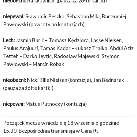
nieobecni:
Rafał Janicki (pauza za żółte kartki)
niepewni:
Sławomir Peszko, Sebastian Mila, Bartłomiej
Pawłowski (powroty po kontuzjach)
Lech:
Jasmin Burić – Tomasz Kędziora, Lasse Nielsen,
Paulus Arajuuri, Tamas Kadar – Łukasz Trałka, Abdul Aziz
Tetteh – Darko Jevtić, Radosław Majewski, Szymon
Pawłowski – Marcin Robak
nieobecni:
Nicki Bille Nielsen (kontuzje), Jan Bednarek
(pauza za żółte kartki)
niepewni:
Matus Putnocky (kontuzja)
Początek meczu w niedzielę 18 września o godzinie
15.30. Bezpośrednia transmisja w Canal+.