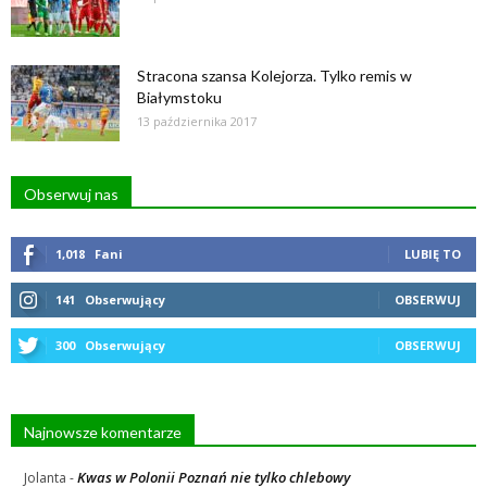
Stracona szansa Kolejorza. Tylko remis w
Białymstoku
13 października 2017
Obserwuj nas
1,018
Fani
LUBIĘ TO
141
Obserwujący
OBSERWUJ
300
Obserwujący
OBSERWUJ
Najnowsze komentarze
Kwas w Polonii Poznań nie tylko chlebowy
Jolanta
-