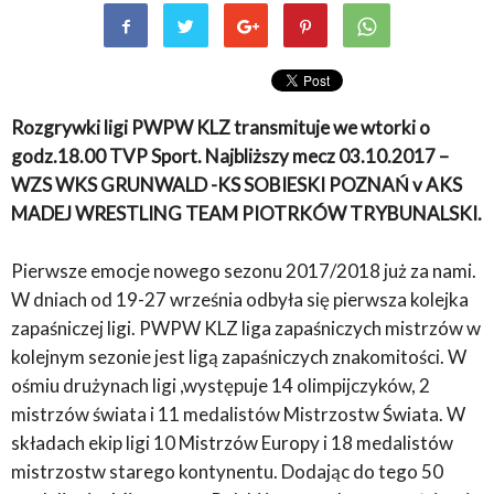
Rozgrywki ligi PWPW KLZ transmituje we wtorki o
godz.18.00 TVP Sport. Najbliższy mecz 03.10.2017 –
WZS WKS GRUNWALD -KS SOBIESKI POZNAŃ v AKS
MADEJ WRESTLING TEAM PIOTRKÓW TRYBUNALSKI.
Pierwsze emocje nowego sezonu 2017/2018 już za nami.
W dniach od 19-27 września odbyła się pierwsza kolejka
zapaśniczej ligi. PWPW KLZ liga zapaśniczych mistrzów w
kolejnym sezonie jest ligą zapaśniczych znakomitości. W
ośmiu drużynach ligi ,występuje 14 olimpijczyków, 2
mistrzów świata i 11 medalistów Mistrzostw Świata. W
składach ekip ligi 10 Mistrzów Europy i 18 medalistów
mistrzostw starego kontynentu. Dodając do tego 50