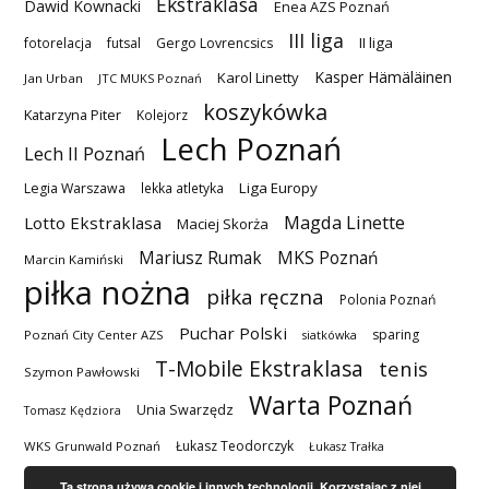
Ekstraklasa
Dawid Kownacki
Enea AZS Poznań
III liga
II liga
fotorelacja
futsal
Gergo Lovrencsics
Kasper Hämäläinen
Karol Linetty
Jan Urban
JTC MUKS Poznań
koszykówka
Katarzyna Piter
Kolejorz
Lech Poznań
Lech II Poznań
Liga Europy
Legia Warszawa
lekka atletyka
Magda Linette
Lotto Ekstraklasa
Maciej Skorża
MKS Poznań
Mariusz Rumak
Marcin Kamiński
piłka nożna
piłka ręczna
Polonia Poznań
Puchar Polski
sparing
Poznań City Center AZS
siatkówka
T-Mobile Ekstraklasa
tenis
Szymon Pawłowski
Warta Poznań
Unia Swarzędz
Tomasz Kędziora
Łukasz Teodorczyk
WKS Grunwald Poznań
Łukasz Trałka
Ta strona używa cookie i innych technologii. Korzystając z niej