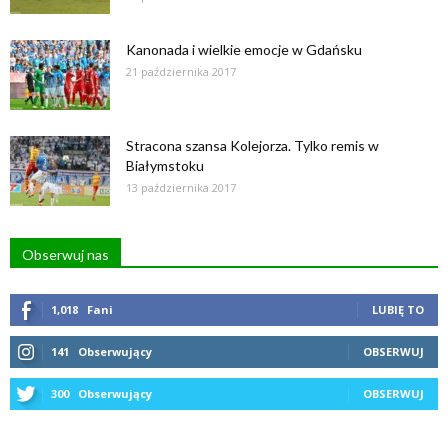
Kanonada i wielkie emocje w Gdańsku
21 października 2017
Stracona szansa Kolejorza. Tylko remis w
Białymstoku
13 października 2017
Obserwuj nas
1,018
Fani
LUBIĘ TO
141
Obserwujący
OBSERWUJ
300
Obserwujący
OBSERWUJ