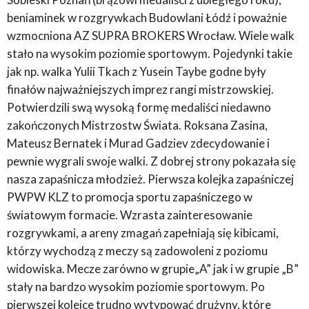
beniaminek w rozgrywkach Budowlani Łódź i poważnie
wzmocniona AZ SUPRA BROKERS Wrocław. Wiele walk
stało na wysokim poziomie sportowym. Pojedynki takie
jak np. walka Yulii Tkach z Yusein Taybe godne były
finałów najważniejszych imprez rangi mistrzowskiej.
Potwierdzili swą wysoką formę medaliści niedawno
zakończonych Mistrzostw Świata. Roksana Zasina,
Mateusz Bernatek i Murad Gadziev zdecydowanie i
pewnie wygrali swoje walki. Z dobrej strony pokazała się
nasza zapaśnicza młodzież. Pierwsza kolejka zapaśniczej
PWPW KLZ to promocja sportu zapaśniczego w
światowym formacie. Wzrasta zainteresowanie
rozgrywkami, a areny zmagań zapełniają się kibicami,
którzy wychodzą z meczy są zadowoleni z poziomu
widowiska. Mecze zarówno w grupie„A” jak i w grupie „B”
stały na bardzo wysokim poziomie sportowym. Po
pierwszej kolejce trudno wytypować drużyny, które