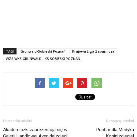
TAGI
Grunwald-Sobieski Poznań
Krajowa Liga Zapaśnicza
WZS WKS GRUNWALD –KS SOBIESKI POZNAŃ
Poprzedni artykuł
Następny artykuł
Akademiczki zaprezentują się w
Puchar dla Medyka
Galerii Handlowej Avenida[zdjęci]
Konin[zdjęcia]