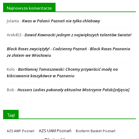
Najnowsze komentarze
Kwas w Polonii Poznań nie tylko chlebowy
Jolanta
-
Dawid Kownacki jednym z największych talentów świata!
Arek453
-
Black Roses zwyciężyły! - Codzienny Poznań
Black Roses Posnania
-
ze złotem we Wrocławiu
Bartłomiej Tomaszewski: Chcemy przywrócić modę na
Kolo
-
kibicowanie koszykówce w Poznaniu
Hussars Ladies pokonały aktualne Mistrzynie Polski[zdjęcia]
Bob
-
Tagi
AZS UAM Poznań
AZS AWF Poznań
Biofarm Basket Poznań