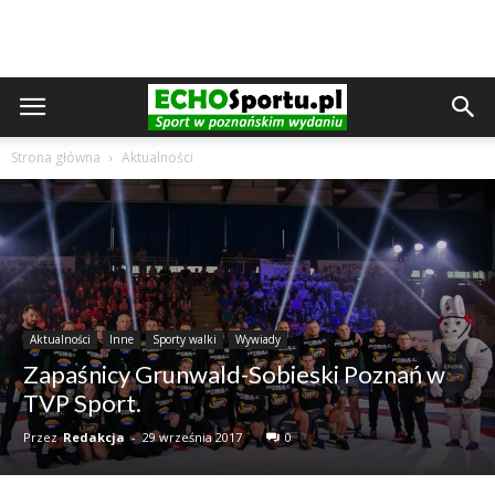
Strona główna
Aktualności
Aktualności
Inne
Sporty walki
Wywiady
Zapaśnicy Grunwald-Sobieski Poznań w
TVP Sport.
Przez
Redakcja
-
29 września 2017
0