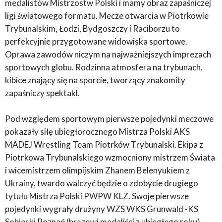
medalistów Mistrzostw Polski i mamy obraz zapaśniczej
ligi światowego formatu. Mecze otwarcia w Piotrkowie
Trybunalskim, Łodzi, Bydgoszczy i Raciborzu to
perfekcyjnie przygotowane widowiska sportowe.
Oprawa zawodów niczym na najważniejszych imprezach
sportowych globu. Rodzinna atmosfera na trybunach,
kibice znający się na sporcie, tworzący znakomity
zapaśniczy spektakl.
Pod względem sportowym pierwsze pojedynki meczowe
pokazały siłę ubiegłorocznego Mistrza Polski AKS
MADEJ Wrestling Team Piotrków Trybunalski. Ekipa z
Piotrkowa Trybunalskiego wzmocniony mistrzem Świata
i wicemistrzem olimpijskim Zhanem Belenyukiem z
Ukrainy, twardo walczyć będzie o zdobycie drugiego
tytułu Mistrza Polski PWPW KLZ. Swoje pierwsze
pojedynki wygrały drużyny WZS WKS Grunwald -KS
Sobieski Poznań (brązowi medaliści z ubiegłego roku),