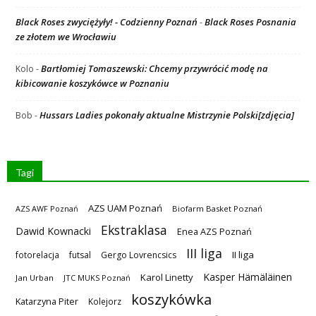
Black Roses zwyciężyły! - Codzienny Poznań
Black Roses Posnania
-
ze złotem we Wrocławiu
Bartłomiej Tomaszewski: Chcemy przywrócić modę na
Kolo
-
kibicowanie koszykówce w Poznaniu
Hussars Ladies pokonały aktualne Mistrzynie Polski[zdjęcia]
Bob
-
Tagi
AZS UAM Poznań
AZS AWF Poznań
Biofarm Basket Poznań
Ekstraklasa
Dawid Kownacki
Enea AZS Poznań
III liga
II liga
fotorelacja
futsal
Gergo Lovrencsics
Kasper Hämäläinen
Karol Linetty
Jan Urban
JTC MUKS Poznań
koszykówka
Katarzyna Piter
Kolejorz