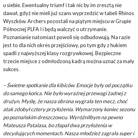
u siebie. Ewentualny triumf i tak nic by im zresztą nie
dawał, gdyż nie mieli już szans wyprzedzić w tabeli Rhinos
Wyszków. Archers pozostali na piątym miejscu w Grupie
Północnej PLFA I i będą walczyć o utrzymanie.
Poznanianie natomiast powoli się odbudowują. Na razie
jest to dla nich okres przejściowy, po tym gdy z hukiem
spadli z najwyższej klasy rozgrywkowej. Bezpieczne
trzecie miejsce z odmłodzoną kadrą można uznać za mały
sukces.
– Świetne spotkanie dla kibiców. Emocje były od początku
do samego końca. Nie było wyraźnej przewagi żadnej z
drużyn. Myślę, że nasza obrona wygrała ten mecz, choć
atak zdobył cztery przyłożenia. Wymarzony koniec sezonu
po poznańskim dreszczowcu. Wyróżniłbym na pewno
Mateusza Patalasa, bo złapał dwa przyłożenia w
decydujących momentach. Nasza młodzież zagrała super i