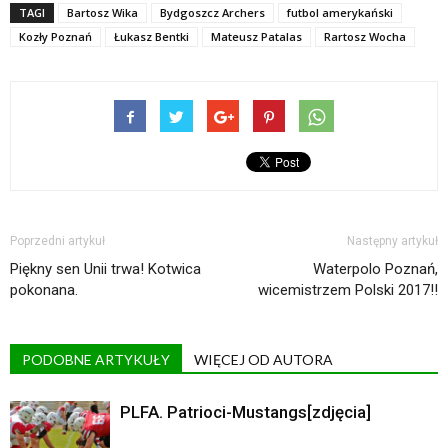
TAGI
Bartosz Wika
Bydgoszcz Archers
futbol amerykański
Kozły Poznań
Łukasz Bentki
Mateusz Patalas
Rartosz Wocha
Poprzedni artykuł
Następny artykuł
Piękny sen Unii trwa! Kotwica
Waterpolo Poznań,
pokonana.
wicemistrzem Polski 2017!!
PODOBNE ARTYKUŁY
WIĘCEJ OD AUTORA
PLFA. Patrioci-Mustangs[zdjęcia]