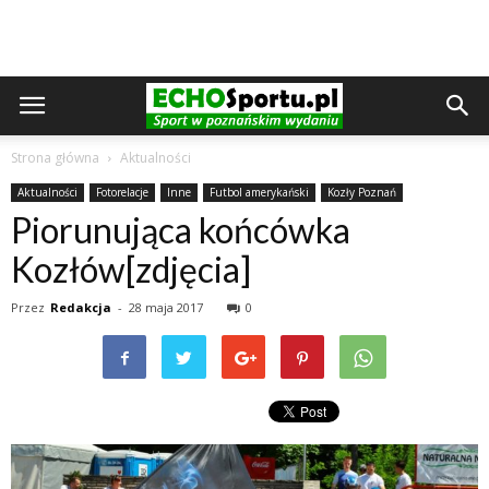
Strona główna
Aktualności
Aktualności
Fotorelacje
Inne
Futbol amerykański
Kozły Poznań
Piorunująca końcówka
Kozłów[zdjęcia]
Przez
Redakcja
-
28 maja 2017
0