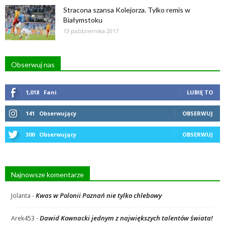
Stracona szansa Kolejorza. Tylko remis w
Białymstoku
13 października 2017
Obserwuj nas
1,018
Fani
LUBIĘ TO
141
Obserwujący
OBSERWUJ
300
Obserwujący
OBSERWUJ
Najnowsze komentarze
Kwas w Polonii Poznań nie tylko chlebowy
Jolanta
-
Dawid Kownacki jednym z największych talentów świata!
Arek453
-