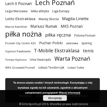
Lech Poznań
Lech II Poznań
Liga Europy
Legia Warszawa
lekka atletyka
Magda Linette
Lotto Ekstraklasa
Maciej Skorża
MKS Poznań
Mariusz Rumak
Marcin Kamiński
piłka nożna
piłka ręczna
Polonia Poznań
Puchar Polski
sparing
Poznań City Center AZS
siatkówka
T-Mobile Ekstraklasa
tenis
Szymon Pawłowski
Warta Poznań
Unia Swarzędz
Tomasz Kędziora
Łukasz Teodorczyk
WKS Grunwald Poznań
Łukasz Trałka
Ta strona używa cookie i innych technologii. Korzystając z niej
wyrażasz zgodę na ich używanie, zgodnie z aktualnymi
ustawieniami przeglądarki
Więcej informacji
Redakcja
Dołącz do nas
Polityka prywatności
Akceptuję
© EchoSportu.pl 2016. Wszelkie prawa zastrzeżone