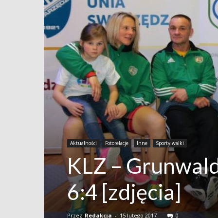
Aktualności
Fotorelacje
Inne
Sporty walki
KLZ – Grunwald
6:4 [zdjęcia]
Przez
Redakcja
-
15 lutego 2017
0