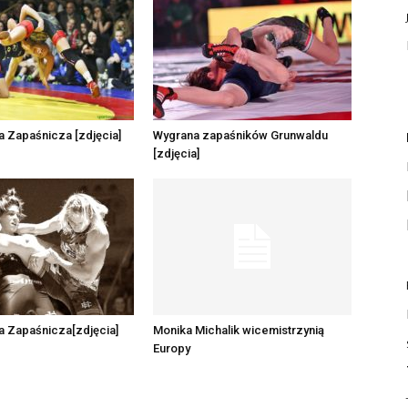
a Zapaśnicza [zdjęcia]
Wygrana zapaśników Grunwaldu
[zdjęcia]
a Zapaśnicza[zdjęcia]
Monika Michalik wicemistrzynią
Europy