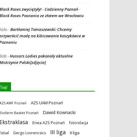
Black Roses zwyciężyły! - Codzienny Poznań
-
Black Roses Posnania ze złotem we Wrocławiu
Bartłomiej Tomaszewski: Chcemy
Kolo
-
przywrócić modę na kibicowanie koszykówce w
Poznaniu
Hussars Ladies pokonały aktualne
Bob
-
Mistrzynie Polski[zdjęcia]
Tagi
AZS UAM Poznań
AZS AWF Poznań
Dawid Kownacki
Biofarm Basket Poznań
Ekstraklasa
Enea AZS Poznań
fotorelacja
III liga
II liga
futsal
Gergo Lovrencsics