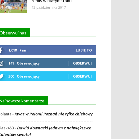
remis w Białymstoku
13 października 2017
Obserwuj nas
1,018
Fani
LUBIĘ TO
141
Obserwujący
OBSERWUJ
300
Obserwujący
OBSERWUJ
Najnowsze komentarze
Kwas w Polonii Poznań nie tylko chlebowy
Jolanta
-
Dawid Kownacki jednym z największych
Arek453
-
talentów świata!