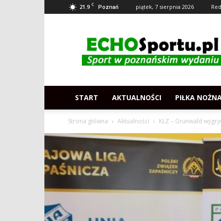
C
21.9
piątek, 7 sierpnia 2026
Red
Poznań
Echosportu.pl
–
Sport
w
Poznaniu
START
AKTUALNOŚCI
PIŁKA NOŻN
Strona główna
Aktualności
KLZ – Grunwald wygryw