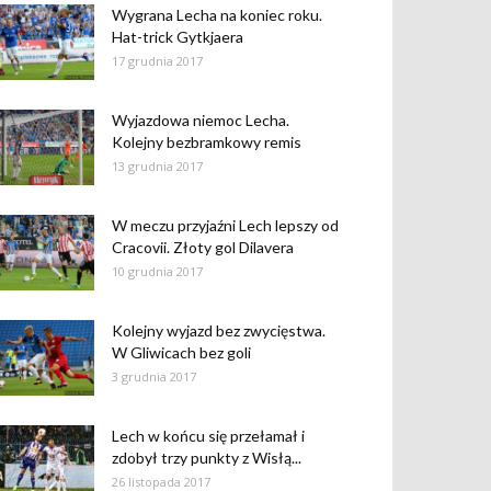
Wygrana Lecha na koniec roku.
Hat-trick Gytkjaera
17 grudnia 2017
Wyjazdowa niemoc Lecha.
Kolejny bezbramkowy remis
13 grudnia 2017
W meczu przyjaźni Lech lepszy od
Cracovii. Złoty gol Dilavera
10 grudnia 2017
Kolejny wyjazd bez zwycięstwa.
W Gliwicach bez goli
3 grudnia 2017
Lech w końcu się przełamał i
zdobył trzy punkty z Wisłą...
26 listopada 2017