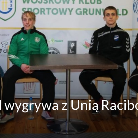
 wygrywa z Unią Racib