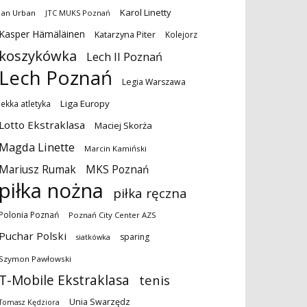
Karol Linetty
Jan Urban
JTC MUKS Poznań
Kasper Hämäläinen
Katarzyna Piter
Kolejorz
koszykówka
Lech II Poznań
Lech Poznań
Legia Warszawa
Liga Europy
lekka atletyka
Lotto Ekstraklasa
Maciej Skorża
Magda Linette
Marcin Kamiński
MKS Poznań
Mariusz Rumak
piłka nożna
piłka ręczna
Polonia Poznań
Poznań City Center AZS
Puchar Polski
sparing
siatkówka
Szymon Pawłowski
T-Mobile Ekstraklasa
tenis
Unia Swarzędz
Tomasz Kędziora