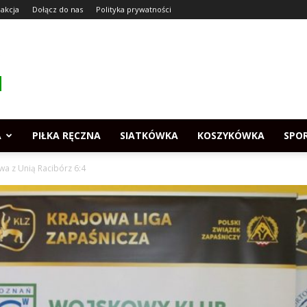
akcja
Dołącz do nas
Polityka prywatności
A
PIŁKA RĘCZNA
SIATKÓWKA
KOSZYKÓWKA
SPO
a z Unią Racibórz 6:4