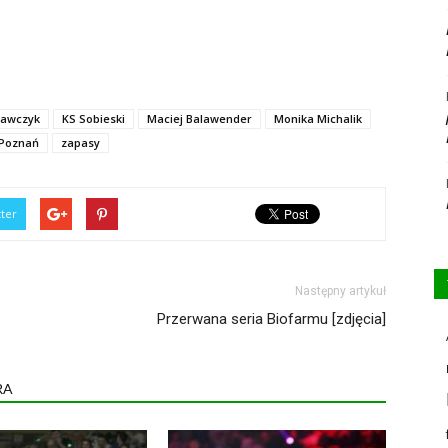
rawczyk
KS Sobieski
Maciej Balawender
Monika Michalik
Poznań
zapasy
tter
Następny artykuł
Przerwana seria Biofarmu [zdjęcia]
RA