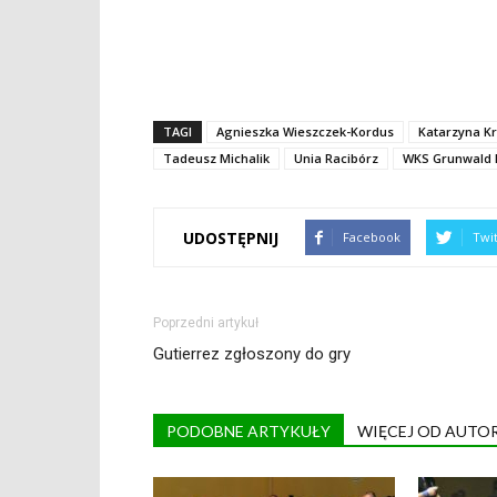
TAGI
Agnieszka Wieszczek-Kordus
Katarzyna K
Tadeusz Michalik
Unia Racibórz
WKS Grunwald 
UDOSTĘPNIJ
Facebook
Twi
Poprzedni artykuł
Gutierrez zgłoszony do gry
PODOBNE ARTYKUŁY
WIĘCEJ OD AUTO