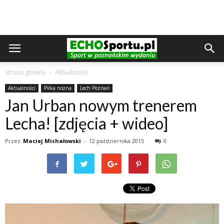
Strona główna
Aktualności
Aktualności
Piłka nożna
Lech Poznań
Jan Urban nowym trenerem
Lecha! [zdjęcia + wideo]
Przez
Maciej Michałowski
-
12 października 2015
0