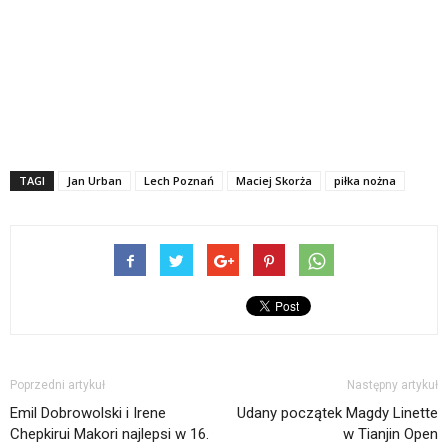
TAGI
Jan Urban
Lech Poznań
Maciej Skorża
piłka nożna
Poprzedni artykuł
Następny artykuł
Emil Dobrowolski i Irene
Udany początek Magdy Linette
Chepkirui Makori najlepsi w 16.
w Tianjin Open