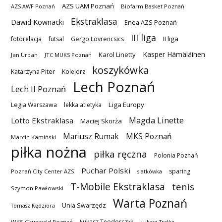
AZS UAM Poznań
AZS AWF Poznań
Biofarm Basket Poznań
Ekstraklasa
Dawid Kownacki
Enea AZS Poznań
III liga
II liga
fotorelacja
futsal
Gergo Lovrencsics
Kasper Hämäläinen
Karol Linetty
Jan Urban
JTC MUKS Poznań
koszykówka
Katarzyna Piter
Kolejorz
Lech Poznań
Lech II Poznań
Liga Europy
Legia Warszawa
lekka atletyka
Magda Linette
Lotto Ekstraklasa
Maciej Skorża
MKS Poznań
Mariusz Rumak
Marcin Kamiński
piłka nożna
piłka ręczna
Polonia Poznań
Puchar Polski
sparing
Poznań City Center AZS
siatkówka
T-Mobile Ekstraklasa
tenis
Szymon Pawłowski
Warta Poznań
Unia Swarzędz
Tomasz Kędziora
Łukasz Teodorczyk
WKS Grunwald Poznań
Łukasz Trałka