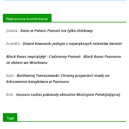
Najnowsze komentarze
Kwas w Polonii Poznań nie tylko chlebowy
Jolanta
-
Dawid Kownacki jednym z największych talentów świata!
Arek453
-
Black Roses zwyciężyły! - Codzienny Poznań
Black Roses Posnania
-
ze złotem we Wrocławiu
Bartłomiej Tomaszewski: Chcemy przywrócić modę na
Kolo
-
kibicowanie koszykówce w Poznaniu
Hussars Ladies pokonały aktualne Mistrzynie Polski[zdjęcia]
Bob
-
Tagi