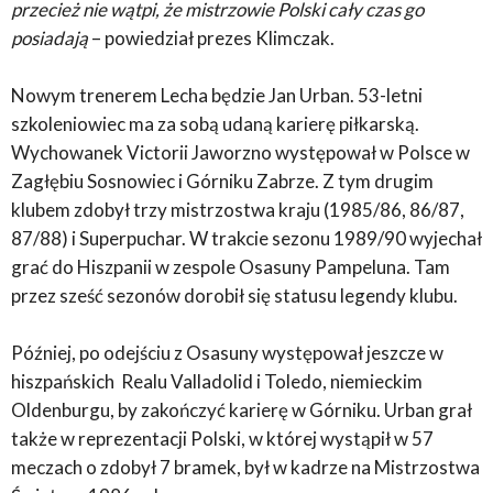
przecież nie wątpi, że mistrzowie Polski cały czas go
posiadają
– powiedział prezes Klimczak.
Nowym trenerem Lecha będzie Jan Urban. 53-letni
szkoleniowiec ma za sobą udaną karierę piłkarską.
Wychowanek Victorii Jaworzno występował w Polsce w
Zagłębiu Sosnowiec i Górniku Zabrze. Z tym drugim
klubem zdobył trzy mistrzostwa kraju (1985/86, 86/87,
87/88) i Superpuchar. W trakcie sezonu 1989/90 wyjechał
grać do Hiszpanii w zespole Osasuny Pampeluna. Tam
przez sześć sezonów dorobił się statusu legendy klubu.
Później, po odejściu z Osasuny występował jeszcze w
hiszpańskich Realu Valladolid i Toledo, niemieckim
Oldenburgu, by zakończyć karierę w Górniku. Urban grał
także w reprezentacji Polski, w której wystąpił w 57
meczach o zdobył 7 bramek, był w kadrze na Mistrzostwa