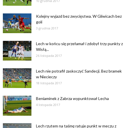
10 grudnia 2017
Kolejny wyjazd bez zwycięstwa. W Gliwicach bez
goli
3 grudnia 2017
Lech w końcu się przełamał i zdobył trzy punkty z
Wisłą...
26 listopada 2017
Lech nie potrafił zaskoczyć Sandecji. Bez bramek
w Niecieczy
18 listopada 2017
Beniaminek z Zabrza wypunktował Lecha
4 listopada 2017
Lech rzutem na taśmę ratuje punkt w meczu z