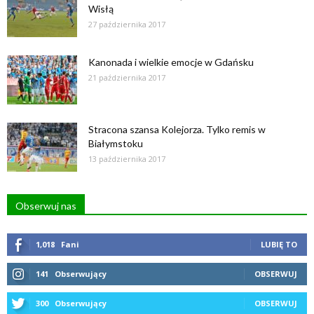
Wisłą
27 października 2017
Kanonada i wielkie emocje w Gdańsku
21 października 2017
Stracona szansa Kolejorza. Tylko remis w
Białymstoku
13 października 2017
Obserwuj nas
1,018
Fani
LUBIĘ TO
141
Obserwujący
OBSERWUJ
300
Obserwujący
OBSERWUJ