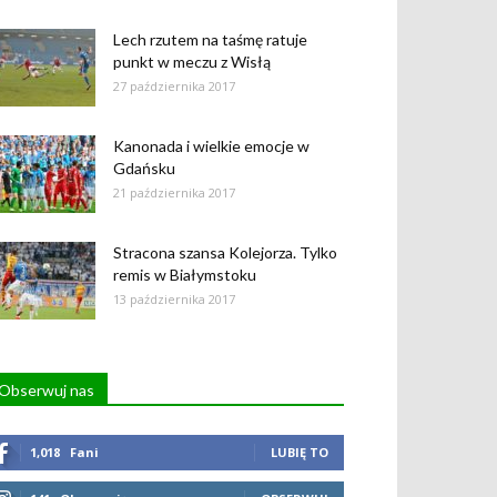
Lech rzutem na taśmę ratuje
punkt w meczu z Wisłą
27 października 2017
Kanonada i wielkie emocje w
Gdańsku
21 października 2017
Stracona szansa Kolejorza. Tylko
remis w Białymstoku
13 października 2017
Obserwuj nas
1,018
Fani
LUBIĘ TO