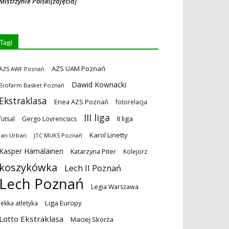
Mistrzynie Polski[zdjęcia]
Tagi
AZS UAM Poznań
AZS AWF Poznań
Dawid Kownacki
Biofarm Basket Poznań
Ekstraklasa
Enea AZS Poznań
fotorelacja
III liga
II liga
futsal
Gergo Lovrencsics
Karol Linetty
Jan Urban
JTC MUKS Poznań
Kasper Hämäläinen
Katarzyna Piter
Kolejorz
koszykówka
Lech II Poznań
Lech Poznań
Legia Warszawa
Liga Europy
lekka atletyka
Lotto Ekstraklasa
Maciej Skorża