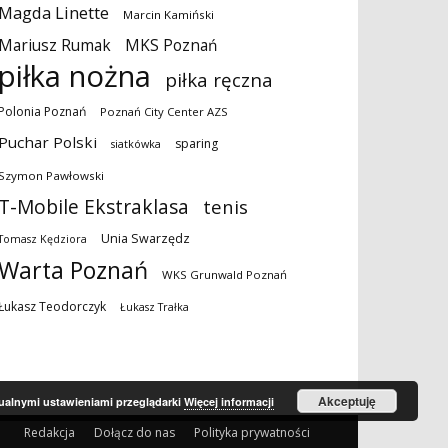
Magda Linette
Marcin Kamiński
MKS Poznań
Mariusz Rumak
piłka nożna
piłka ręczna
Polonia Poznań
Poznań City Center AZS
Puchar Polski
sparing
siatkówka
Szymon Pawłowski
T-Mobile Ekstraklasa
tenis
Unia Swarzędz
Tomasz Kędziora
Warta Poznań
WKS Grunwald Poznań
Łukasz Teodorczyk
Łukasz Trałka
Akceptuję
tualnymi ustawieniami przeglądarki
Więcej informacji
Redakcja
Dołącz do nas
Polityka prywatności