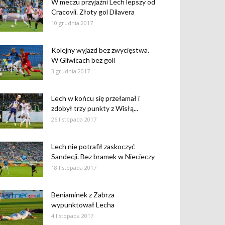
W meczu przyjaźni Lech lepszy od
Cracovii. Złoty gol Dilavera
10 grudnia 2017
Kolejny wyjazd bez zwycięstwa.
W Gliwicach bez goli
3 grudnia 2017
Lech w końcu się przełamał i
zdobył trzy punkty z Wisłą...
26 listopada 2017
Lech nie potrafił zaskoczyć
Sandecji. Bez bramek w Niecieczy
18 listopada 2017
Beniaminek z Zabrza
wypunktował Lecha
4 listopada 2017