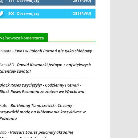
141
Obserwujący
OBSERWUJ
300
Obserwujący
OBSERWUJ
Najnowsze komentarze
Kwas w Polonii Poznań nie tylko chlebowy
Jolanta
-
Dawid Kownacki jednym z największych
Arek453
-
talentów świata!
Black Roses zwyciężyły! - Codzienny Poznań
-
Black Roses Posnania ze złotem we Wrocławiu
Bartłomiej Tomaszewski: Chcemy
Kolo
-
przywrócić modę na kibicowanie koszykówce w
Poznaniu
Hussars Ladies pokonały aktualne
Bob
-