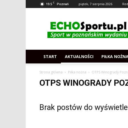
C
19.5
piątek, 7 sierpnia 2026
Red
Poznań
Echosportu.pl
–
Sport
w
Poznaniu
START
AKTUALNOŚCI
PIŁKA NOŻN
Strona główna
Piłka nożna
OTPS Winogrady Pozn
OTPS WINOGRADY PO
Brak postów do wyświetle