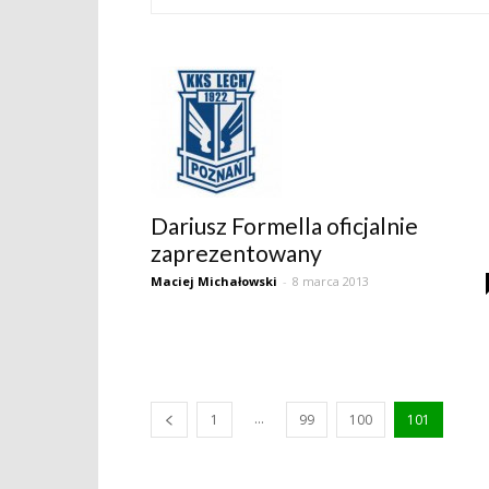
Dariusz Formella oficjalnie
zaprezentowany
Maciej Michałowski
-
8 marca 2013
...
1
99
100
101