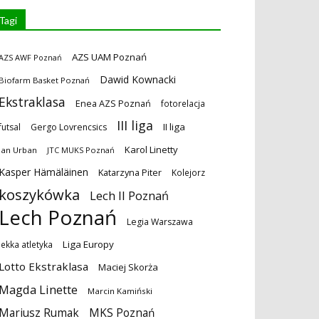
Tagi
AZS UAM Poznań
AZS AWF Poznań
Dawid Kownacki
Biofarm Basket Poznań
Ekstraklasa
Enea AZS Poznań
fotorelacja
III liga
II liga
futsal
Gergo Lovrencsics
Karol Linetty
Jan Urban
JTC MUKS Poznań
Kasper Hämäläinen
Katarzyna Piter
Kolejorz
koszykówka
Lech II Poznań
Lech Poznań
Legia Warszawa
Liga Europy
lekka atletyka
Lotto Ekstraklasa
Maciej Skorża
Magda Linette
Marcin Kamiński
MKS Poznań
Mariusz Rumak