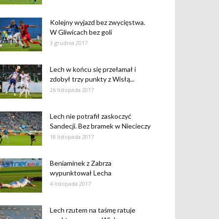
Kolejny wyjazd bez zwycięstwa.
W Gliwicach bez goli
3 grudnia 2017
Lech w końcu się przełamał i
zdobył trzy punkty z Wisłą...
26 listopada 2017
Lech nie potrafił zaskoczyć
Sandecji. Bez bramek w Niecieczy
18 listopada 2017
Beniaminek z Zabrza
wypunktował Lecha
4 listopada 2017
Lech rzutem na taśmę ratuje