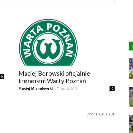
Maciej Borowski oficjalnie
0
trenerem Warty Poznań
Maciej Michałowski
-
7 marca 2013
0
Strona 101 z 101