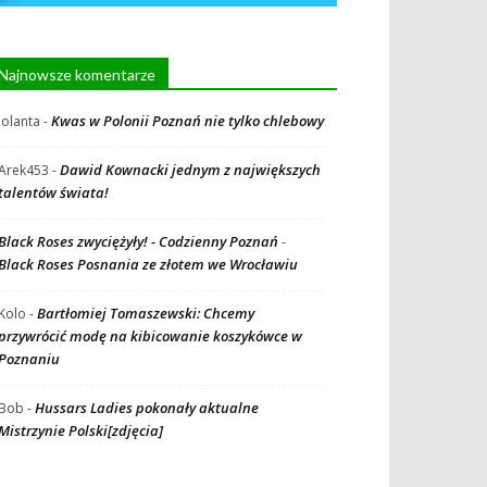
Najnowsze komentarze
Kwas w Polonii Poznań nie tylko chlebowy
Jolanta
-
Dawid Kownacki jednym z największych
Arek453
-
talentów świata!
Black Roses zwyciężyły! - Codzienny Poznań
-
Black Roses Posnania ze złotem we Wrocławiu
Bartłomiej Tomaszewski: Chcemy
Kolo
-
przywrócić modę na kibicowanie koszykówce w
Poznaniu
Hussars Ladies pokonały aktualne
Bob
-
Mistrzynie Polski[zdjęcia]