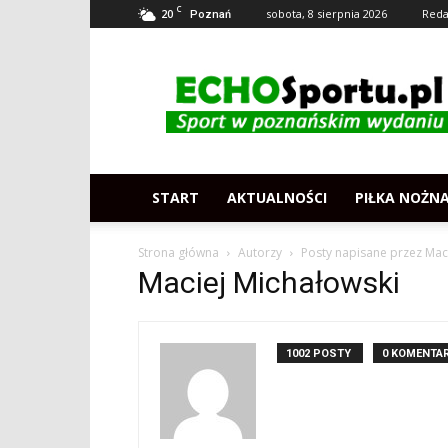
C
20
sobota, 8 sierpnia 2026
Reda
Poznań
Echosportu.pl
–
Sport
w
Poznaniu
START
AKTUALNOŚCI
PIŁKA NOŻN
Strona główna
Autorzy
Posty napisane przez Mac
Maciej Michałowski
1002 POSTY
0 KOMENTA