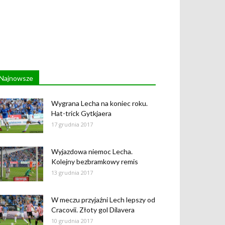
Najnowsze
Wygrana Lecha na koniec roku.
Hat-trick Gytkjaera
17 grudnia 2017
Wyjazdowa niemoc Lecha.
Kolejny bezbramkowy remis
13 grudnia 2017
W meczu przyjaźni Lech lepszy od
Cracovii. Złoty gol Dilavera
10 grudnia 2017