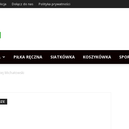
kcja
Dołącz do nas
Polityka prywatności
A
PIŁKA RĘCZNA
SIATKÓWKA
KOSZYKÓWKA
SPO
iej Michałowski
RZE