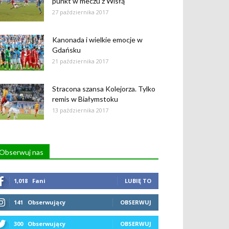
punkt w meczu z Wisłą
27 października 2017
Kanonada i wielkie emocje w
Gdańsku
21 października 2017
Stracona szansa Kolejorza. Tylko
remis w Białymstoku
13 października 2017
Obserwuj nas
1,018
Fani
LUBIĘ TO
141
Obserwujący
OBSERWUJ
300
Obserwujący
OBSERWUJ