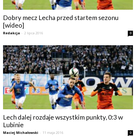
Dobry mecz Lecha przed startem sezonu
[wideo]
Redakcja
-
2 lipca 2016
0
Lech dalej rozdaje wszystkim punkty, 0:3 w
Lubinie
Maciej Michałowski
-
11 maja 2016
0