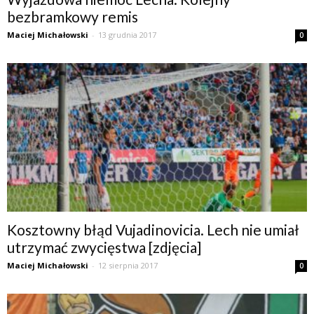
bezbramkowy remis
Maciej Michałowski
-
13 grudnia 2017
0
Kosztowny błąd Vujadinovicia. Lech nie umiał
utrzymać zwycięstwa [zdjęcia]
Maciej Michałowski
-
12 sierpnia 2017
0