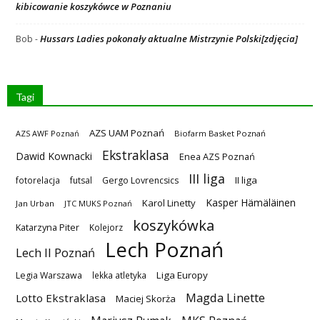
kibicowanie koszykówce w Poznaniu
Hussars Ladies pokonały aktualne Mistrzynie Polski[zdjęcia]
Bob
-
Tagi
AZS UAM Poznań
AZS AWF Poznań
Biofarm Basket Poznań
Ekstraklasa
Dawid Kownacki
Enea AZS Poznań
III liga
II liga
fotorelacja
futsal
Gergo Lovrencsics
Kasper Hämäläinen
Karol Linetty
Jan Urban
JTC MUKS Poznań
koszykówka
Katarzyna Piter
Kolejorz
Lech Poznań
Lech II Poznań
Liga Europy
Legia Warszawa
lekka atletyka
Magda Linette
Lotto Ekstraklasa
Maciej Skorża