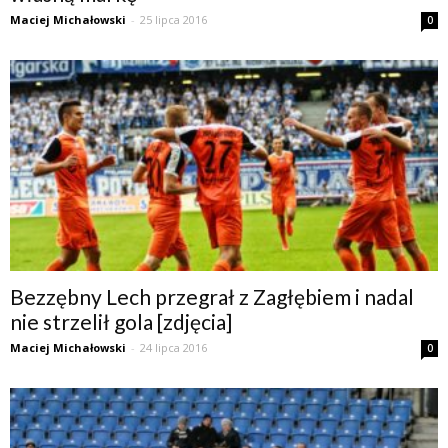
Maciej Michałowski
-
25 lipca 2016
0
Bezzębny Lech przegrał z Zagłębiem i nadal
nie strzelił gola [zdjęcia]
Maciej Michałowski
-
24 lipca 2016
0