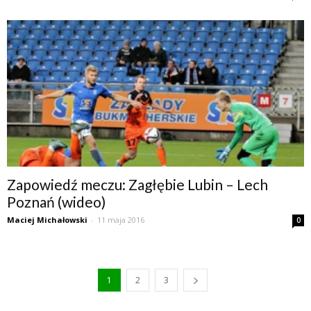
Zapowiedź meczu: Zagłębie Lubin – Lech
Poznań (wideo)
Maciej Michałowski
-
11 maja 2016
0
1
2
3