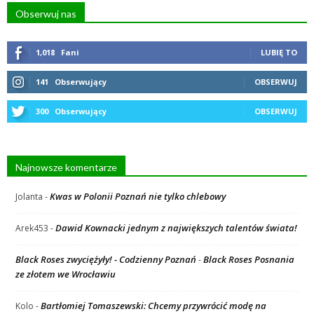
Obserwuj nas
1,018
Fani
LUBIĘ TO
141
Obserwujący
OBSERWUJ
300
Obserwujący
OBSERWUJ
Najnowsze komentarze
Kwas w Polonii Poznań nie tylko chlebowy
Jolanta
-
Dawid Kownacki jednym z największych talentów świata!
Arek453
-
Black Roses zwyciężyły! - Codzienny Poznań
Black Roses Posnania
-
ze złotem we Wrocławiu
Bartłomiej Tomaszewski: Chcemy przywrócić modę na
Kolo
-