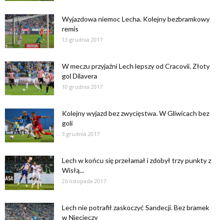
Wyjazdowa niemoc Lecha. Kolejny bezbramkowy
remis
13 grudnia 2017
W meczu przyjaźni Lech lepszy od Cracovii. Złoty
gol Dilavera
10 grudnia 2017
Kolejny wyjazd bez zwycięstwa. W Gliwicach bez
goli
3 grudnia 2017
Lech w końcu się przełamał i zdobył trzy punkty z
Wisłą...
26 listopada 2017
Lech nie potrafił zaskoczyć Sandecji. Bez bramek
w Niecieczy