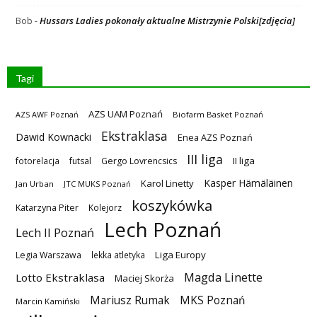
Hussars Ladies pokonały aktualne Mistrzynie Polski[zdjęcia]
Bob
-
Tagi
AZS UAM Poznań
AZS AWF Poznań
Biofarm Basket Poznań
Ekstraklasa
Dawid Kownacki
Enea AZS Poznań
III liga
II liga
fotorelacja
futsal
Gergo Lovrencsics
Kasper Hämäläinen
Karol Linetty
Jan Urban
JTC MUKS Poznań
koszykówka
Katarzyna Piter
Kolejorz
Lech Poznań
Lech II Poznań
Liga Europy
Legia Warszawa
lekka atletyka
Magda Linette
Lotto Ekstraklasa
Maciej Skorża
MKS Poznań
Mariusz Rumak
Marcin Kamiński