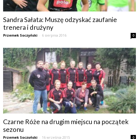
Sandra Sałata: Muszę odzyskać zaufanie
trenera i drużyny
Przemek Soczyński
-
6 sierpnia 2016
0
Czarne Róże na drugim miejscu na początek
sezonu
Przemek Soczyński
-
16 września 2015
0