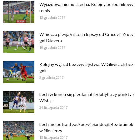
Wyjazdowa niemoc Lecha. Kolejny bezbramkowy
remis
13 grudnia 2017
W meczu przyjaźni Lech lepszy od Cracovii. Złoty
gol Dilavera
10 grudnia 2017
Kolejny wyjazd bez zwycięstwa. W Gliwicach bez
goli
3 grudnia 2017
Lech w końcu się przełamał i zdobył trzy punkty z
Wisłą...
26 listopada 2017
Lech nie potrafił zaskoczyć Sandecji. Bez bramek
w Niecieczy
18 listopada 2017