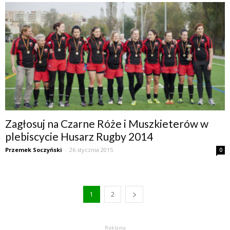
Zagłosuj na Czarne Róże i Muszkieterów w
plebiscycie Husarz Rugby 2014
Przemek Soczyński
-
26 stycznia 2015
0
1
2
Reklama