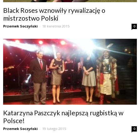
Black Roses wznowiły rywalizację o
mistrzostwo Polski
Przemek Soczyński
-
18 kwietnia 2015
0
Katarzyna Paszczyk najlepszą rugbistką w
Polsce!
Przemek Soczyński
-
19 lutego 2015
0