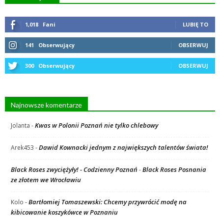
1,018
Fani
LUBIĘ TO
141
Obserwujący
OBSERWUJ
300
Obserwujący
OBSERWUJ
Najnowsze komentarze
Kwas w Polonii Poznań nie tylko chlebowy
Jolanta
-
Dawid Kownacki jednym z największych talentów świata!
Arek453
-
Black Roses zwyciężyły! - Codzienny Poznań
Black Roses Posnania
-
ze złotem we Wrocławiu
Bartłomiej Tomaszewski: Chcemy przywrócić modę na
Kolo
-
kibicowanie koszykówce w Poznaniu